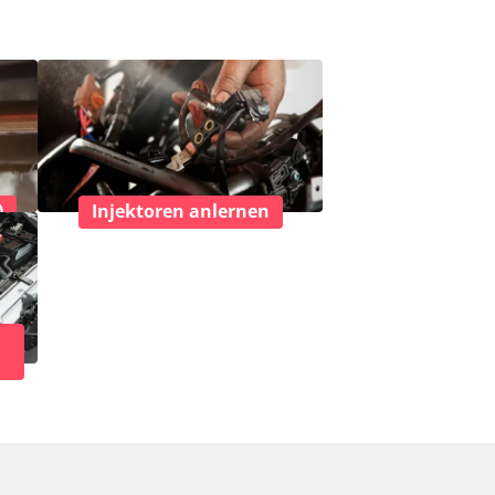
)
Injektoren anlernen