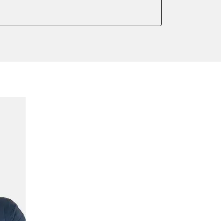
ellung
meter zurücksetzen
or Nullpunkt-Kompensation
ter einstellen
lter wechseln
arkbremse schließen
der Parkbremse
ng
ellen
lernen
igungssensor Nullpunkt-
hlanpassung
Montageposition fahren
r Anpassung
lung