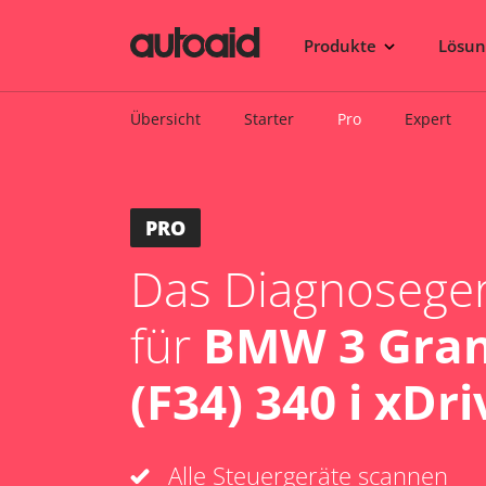
Produkte
Lösu
Übersicht
Starter
Pro
Expert
PRO
Das Diagnosegerä
für
BMW 3 Gran
(F34) 340 i xDri
Alle Steuergeräte scannen