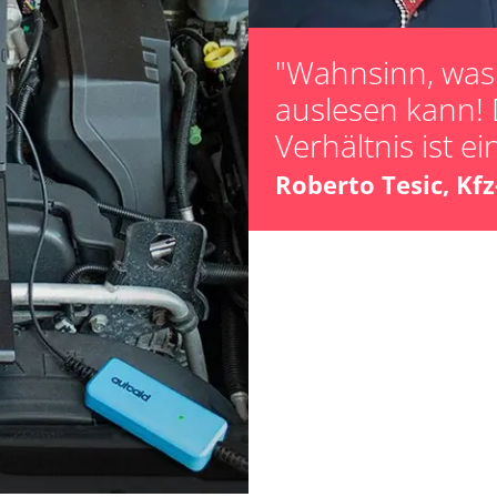
Steuergerät Init
Steuergerät zur
"Wahnsinn, was 
unbekannte Fun
auslesen kann! 
-Modul (EWM)
Zurücksetzen d
Verhältnis ist ei
Zurücksetzen d
Roberto Tesic, Kf
 (FDIM)