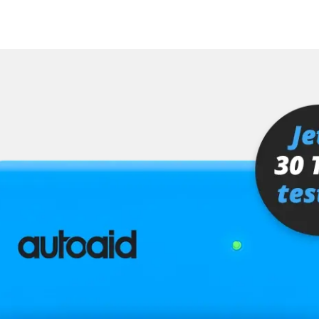
MMI, Grafikteil)
ra (TRSVC)