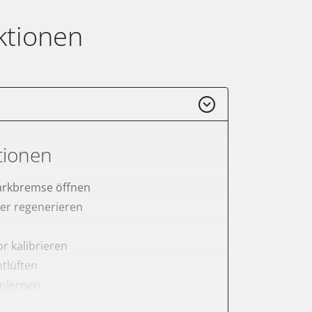
ktionen
tionen
arkbremse öffnen
lter regenerieren
r kalibrieren
tlüften
anlernen
arkbremse kalibrieren