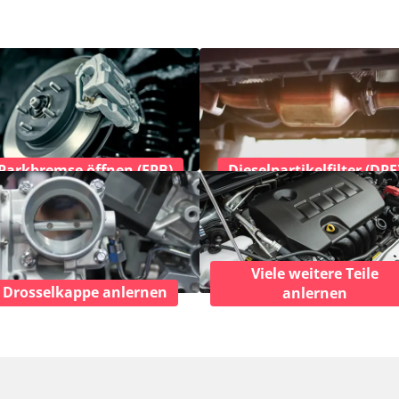
Parkbremse öffnen (EPB)
Dieselpartikelfilter (DPF
Viele weitere Teile
Drosselkappe anlernen
anlernen