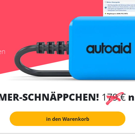
en
MER-SCHNÄPPCHEN!
179 €
n
in den Warenkorb