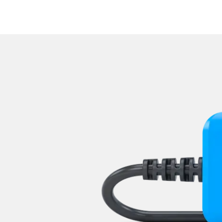
Lenkradelektronik
Lenkradwinkel-Sensor
Lenksäuleneinheit
Lichtsteuerung
Mensch Maschine Interface (
Motorsteuerung (EMS)
Multi Infodisplay (MID)
Multifunktionslenkrad
Navigationssystem
Niveauregulierung
Notruf-System
Oben-, Hinten-, Seitenkame
Obere Bedieneinheit
Radio
Regen-/Lichtsensor
Reifendruckkontrolle (RDK)