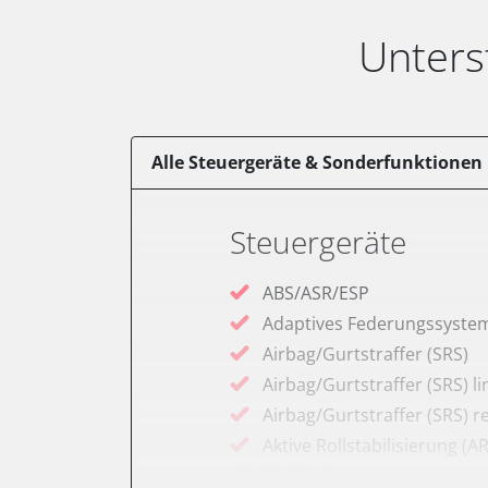
Unters
Alle Steuergeräte & Sonderfunktionen
Steuergeräte
ABS/ASR/ESP
Adaptives Federungssyste
Airbag/Gurtstraffer (SRS)
Airbag/Gurtstraffer (SRS) li
Airbag/Gurtstraffer (SRS) r
Aktive Rollstabilisierung (A
Aktivlenkung