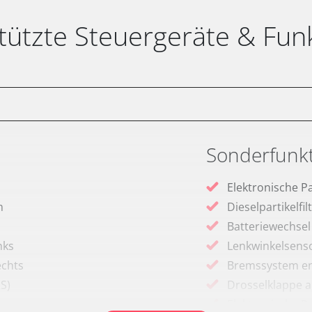
tützte Steuergeräte & Fun
Sonderfunk
Elektronische P
m
Dieselpartikelfi
Batteriewechsel
nks
Lenkwinkelsenso
echts
Bremssystem en
RS)
Drosselklappe 
Elektronische P