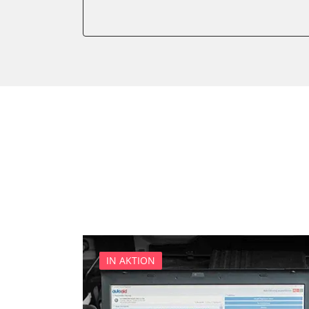
Anhängersteuergerät
Batteriemanagement
Bedieneinheit
Bedieneinheit Mittelkonsol
Bildverarbeitung
Bordcomputer
CD-Wechsler
Command
Dachbedieneinheit (DBE)
Dämpfungssystem hinten l
Dämpfungssystem hinten r
Dämpfungssystem vorne li
Dämpfungssystem vorne r
IN AKTION
Diagnoseschnittstelle (EOB
Diebstahlwarnanlage
Dynamiksteuerung