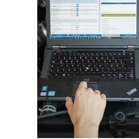
Einparkhilfe
Einparkhilfe Lenkhilfe
Elektronische Zündanlage
Elektronisches Wählhebel
Fahrtrichtungskamera
Fernlichtassistent
Feststellbremse (EPB / SBC)
Gateway
Getriebesteuerung
Heckklappe
Informationsanzeige
Informationsanzeige vorne
Klimaanlage
Klimaanlage hinten
Kombiinstrument
Kraftstoffpumpe