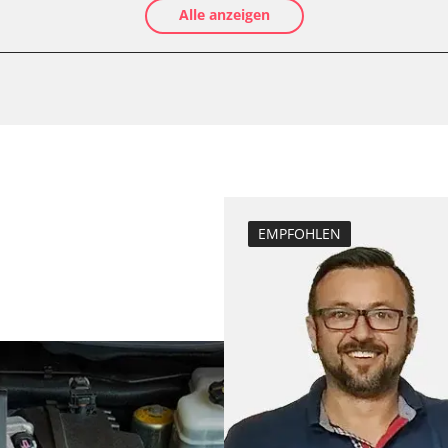
Alle anzeigen
Ölservicerückst
Anpassungspara
Bremsdrucksens
e
Dieselpartikelfil
Dieselpartikelfi
Elektronische P
Funktionstest 
Grundeinstellu
EMPFOHLEN
Injektoren einst
inks
Lamdasonde an
echts
Längsbeschleun
nks
Kalibrierung
echts
Leerlaufdrehza
D/OBDII)
Parkbremse in 
Raildrucksenso
Servicerückstel