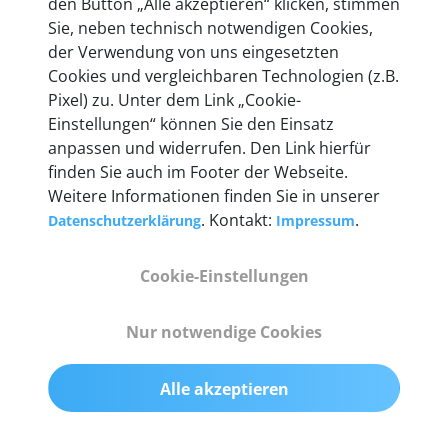
den Button „Alle akzeptieren“ klicken, stimmen
Unternehmen.
Sie, neben technisch notwendigen Cookies,
der Verwendung von uns eingesetzten
Cookies und vergleichbaren Technologien (z.B.
Pixel) zu. Unter dem Link „Cookie-
Einstellungen“ können Sie den Einsatz
Technische Details &
anpassen und widerrufen. Den Link hierfür
Lieferumfang
finden Sie auch im Footer der Webseite.
Weitere Informationen finden Sie in unserer
. Kontakt:
.
Datenschutzerklärung
Impressum
Abmessungen
Cookie-Einstellungen
55 mm x 25 mm x 12 mm
Nur notwendige Cookies
Gewicht
200 g
Alle akzeptieren
OBD2-Pins