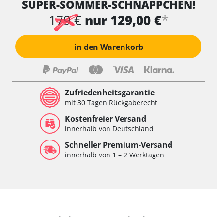
SUPER-SOMMER-SCHNÄPPCHEN!
Wischersteuerung
Xenon links
*
179 €
nur 129,00 €
Xenon rechts
Zentrale Bedieneinheit
in den Warenkorb
Zentralelektronik
Zentralelektronik hinten
Zentralelektronik vorne
Zentralelektronik vorne Beifahrer
Zufriedenheitsgarantie
Zentralelektronik vorne Fahrer
mit 30 Tagen Rückgaberecht
Verfügbarkeit abhängig von Modell, Motorisierung, Ausstattung
Kostenfreier Versand
und Konfiguration
innerhalb von Deutschland
Schneller Premium-Versand
innerhalb von 1 – 2 Werktagen