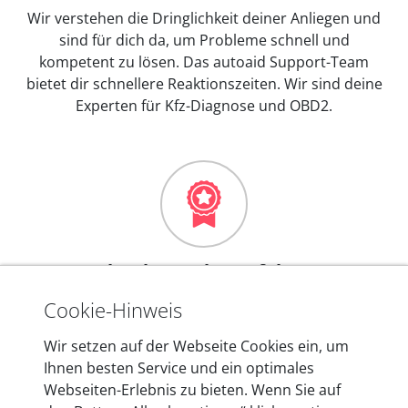
Wir verstehen die Dringlichkeit deiner Anliegen und
sind für dich da, um Probleme schnell und
kompetent zu lösen. Das autoaid Support-Team
bietet dir schnellere Reaktionszeiten. Wir sind deine
Experten für Kfz-Diagnose und OBD2.
Mehr als 10 Jahre Erfahrung
In den Kfz-Diagnosegeräten von autoaid stecken
Cookie-Hinweis
mehr als 10 Jahre Erfahrung, und auch in Zukunft
Wir setzen auf der Webseite Cookies ein, um
entwickeln wir unsere Produkte am Standort in
Ihnen besten Service und ein optimales
Berlin laufend weiter. Auf diese Qualität vertrauen
Webseiten-Erlebnis zu bieten. Wenn Sie auf
heute mehr als 60.000 Privatkunden und