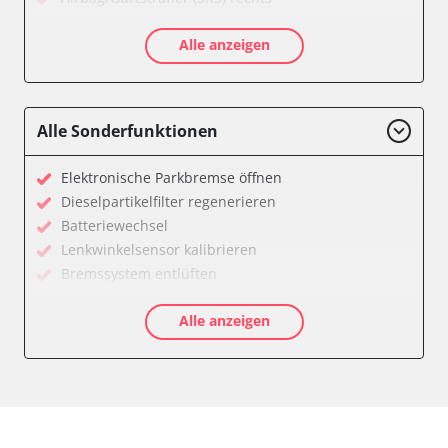
Aktive Rollstabilisierung (ARS)
Alle anzeigen
Aktivlenkung
Anhängersteuergerät
Batteriemanagement
Bedieneinheit
Alle Sonderfunktionen
Bedieneinheit Mittelkonsole
Bildverarbeitung
Elektronische Parkbremse öffnen
Bordcomputer
Dieselpartikelfilter regenerieren
CD-Wechsler
Batteriewechsel
Command
Lenkwinkelsensor kalibrieren
Dachbedieneinheit (DBE)
Bremssystem entlüften
Dämpfungssystem hinten links
Drosselklappe anlernen
Dämpfungssystem hinten rechts
Alle anzeigen
Elektronische Parkbremse kalibrieren
Dämpfungssystem vorne links
Ölservicerückstellung
Dämpfungssystem vorne rechts
Anpassungsparameter zurücksetzen
Diagnoseschnittstelle (EOBD/OBDII)
Bremsdrucksensor Nullpunkt-Kompensation
Diebstahlwarnanlage
Dieselpartikelfilter einstellen
Dynamiksteuerung
Dieselpartikelfilter wechseln