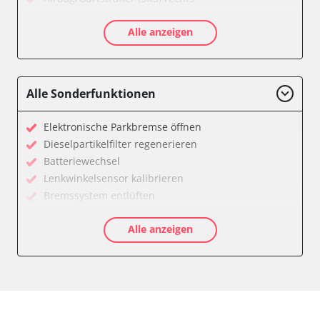
Aktive Rollstabilisierung (ARS)
Alle anzeigen
Aktivlenkung
Anhängersteuergerät
Batteriemanagement
Bedieneinheit
Alle Sonderfunktionen
Bedieneinheit Mittelkonsole
Bildverarbeitung
Elektronische Parkbremse öffnen
Bordcomputer
Dieselpartikelfilter regenerieren
CD-Wechsler
Batteriewechsel
Command
Lenkwinkelsensor kalibrieren
Dachbedieneinheit (DBE)
Bremssystem entlüften
Dämpfungssystem hinten links
Drosselklappe anlernen
Dämpfungssystem hinten rechts
Alle anzeigen
Elektronische Parkbremse kalibrieren
Dämpfungssystem vorne links
Ölservicerückstellung
Dämpfungssystem vorne rechts
Anpassungsparameter zurücksetzen
Diagnoseschnittstelle (EOBD/OBDII)
Bremsdrucksensor Nullpunkt-Kompensation
Diebstahlwarnanlage
Dieselpartikelfilter einstellen
Dynamiksteuerung
Dieselpartikelfilter wechseln