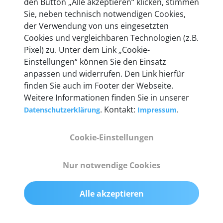
den Button „Alle akzeptieren“ klicken, stimmen
Unternehmen.
Sie, neben technisch notwendigen Cookies,
der Verwendung von uns eingesetzten
Cookies und vergleichbaren Technologien (z.B.
Pixel) zu. Unter dem Link „Cookie-
Einstellungen“ können Sie den Einsatz
Technische Details &
anpassen und widerrufen. Den Link hierfür
Lieferumfang
finden Sie auch im Footer der Webseite.
Weitere Informationen finden Sie in unserer
. Kontakt:
.
Datenschutzerklärung
Impressum
Abmessungen
Cookie-Einstellungen
55 mm x 25 mm x 12 mm
Nur notwendige Cookies
Gewicht
200 g
Alle akzeptieren
OBD2-Pins