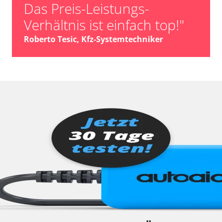
Das Preis-Leistungs-
Sitzelektronik hinten
Verhältnis ist einfach top!"
Soudsystemverstärker
Soundsystem
Roberto Tesic, Kfz-Systemtechniker
Sprachsteuerung
Spurwechselassistent
Telefon-/Notruf-System
Tempomat
Türsteuergerät hinten links
Türsteuergerät hinten rechts
Türsteuergerät vorne links
Türsteuergerät vorne rechts
TV Empfänger
Überrollbügel
Untere Bedieneinheit
Verdecksteuerung
Verteilergetriebe
Vertikaldynamik Management (ICMV)
Wegfahrsperre