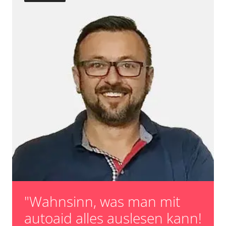
Lichtsteuerung
Mensch Maschine Interface (MMI, Grafikteil)
Motorsteuerung (EMS)
Multi Infodisplay (MID)
Multifunktionslenkrad
Navigationssystem
Niveauregulierung
Notruf-System
Oben-, Hinten-, Seitenkamera (TRSVC)
Obere Bedieneinheit
Radio
Regen-/Lichtsensor
Reifendruckkontrolle (RDK)
Rückfahrkamera
Servolenkung
Sitz-/Spiegelverstellung Beifahrer
"Wahnsinn, was man mit
Sitz-/Spiegelverstellung Fahrer
Sitzelektronik Beifahrer
autoaid alles auslesen kann!
Sitzelektronik Fahrer