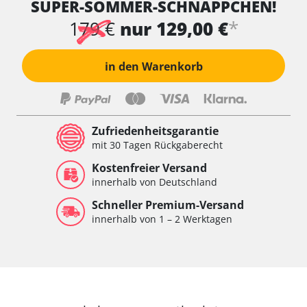
SUPER-SOMMER-SCHNÄPPCHEN!
Wischersteuerung
Xenon links
*
179 €
nur 129,00 €
Xenon rechts
Zentrale Bedieneinheit
in den Warenkorb
Zentralelektronik
Zentralelektronik hinten
Zentralelektronik vorne
Zentralelektronik vorne Beifahrer
Zufriedenheitsgarantie
Zentralelektronik vorne Fahrer
mit 30 Tagen Rückgaberecht
Verfügbarkeit abhängig von Modell, Motorisierung, Ausstattung
Kostenfreier Versand
und Konfiguration
innerhalb von Deutschland
Schneller Premium-Versand
innerhalb von 1 – 2 Werktagen