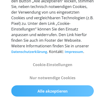
den Button „Alle akzeptieren“ klicken, stimmen
Unternehmen.
Sie, neben technisch notwendigen Cookies,
der Verwendung von uns eingesetzten
Cookies und vergleichbaren Technologien (z.B.
Pixel) zu. Unter dem Link „Cookie-
Einstellungen“ können Sie den Einsatz
Technische Details &
anpassen und widerrufen. Den Link hierfür
Lieferumfang
finden Sie auch im Footer der Webseite.
Weitere Informationen finden Sie in unserer
. Kontakt:
.
Datenschutzerklärung
Impressum
Abmessungen
Cookie-Einstellungen
55 mm x 25 mm x 12 mm
Nur notwendige Cookies
Gewicht
200 g
Alle akzeptieren
OBD2-Pins