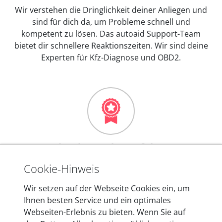
Wir verstehen die Dringlichkeit deiner Anliegen und
sind für dich da, um Probleme schnell und
kompetent zu lösen. Das autoaid Support-Team
bietet dir schnellere Reaktionszeiten. Wir sind deine
Experten für Kfz-Diagnose und OBD2.
Mehr als 10 Jahre Erfahrung
In den Kfz-Diagnosegeräten von autoaid stecken
Cookie-Hinweis
mehr als 10 Jahre Erfahrung, und auch in Zukunft
Wir setzen auf der Webseite Cookies ein, um
entwickeln wir unsere Produkte am Standort in
Ihnen besten Service und ein optimales
Berlin laufend weiter. Auf diese Qualität vertrauen
Webseiten-Erlebnis zu bieten. Wenn Sie auf
heute mehr als 60.000 Privatkunden und