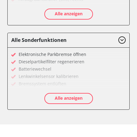
Aktive Rollstabilisierung (ARS)
Alle anzeigen
Aktivlenkung
Anhängersteuergerät
Batteriemanagement
Bedieneinheit
Alle Sonderfunktionen
Bedieneinheit Mittelkonsole
Bildverarbeitung
Elektronische Parkbremse öffnen
Bordcomputer
Dieselpartikelfilter regenerieren
CD-Wechsler
Batteriewechsel
Command
Lenkwinkelsensor kalibrieren
Dachbedieneinheit (DBE)
Bremssystem entlüften
Dämpfungssystem hinten links
Drosselklappe anlernen
Dämpfungssystem hinten rechts
Alle anzeigen
Elektronische Parkbremse kalibrieren
Dämpfungssystem vorne links
Ölservicerückstellung
Dämpfungssystem vorne rechts
Anpassungsparameter zurücksetzen
Diagnoseschnittstelle (EOBD/OBDII)
Bremsdrucksensor Nullpunkt-Kompensation
Diebstahlwarnanlage
Dieselpartikelfilter einstellen
Dynamiksteuerung
Dieselpartikelfilter wechseln