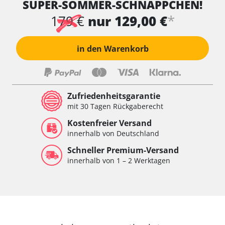
SUPER-SOMMER-SCHNÄPPCHEN!
Wischersteuerung
Xenon links
*
179 €
nur 129,00 €
Xenon rechts
Zentrale Bedieneinheit
in den Warenkorb
Zentralelektronik
Zentralelektronik hinten
Zentralelektronik vorne
Zentralelektronik vorne Beifahrer
Zufriedenheitsgarantie
Zentralelektronik vorne Fahrer
mit 30 Tagen Rückgaberecht
Verfügbarkeit abhängig von Modell, Motorisierung, Ausstattung
Kostenfreier Versand
und Konfiguration
innerhalb von Deutschland
Schneller Premium-Versand
innerhalb von 1 – 2 Werktagen