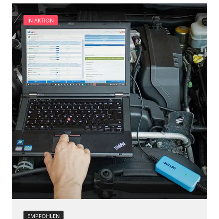
Einparkhilfe
Elektronische Parkbremse schließen
Einparkhilfe Lenkhilfe
Funktionstest der Parkbremse
IN AKTION
Elektronische Zündanlage
Grundeinstellung
Elektronisches Wählhebel-Modul (EWM)
Injektoren einstellen
Fahrtrichtungskamera
Lamdasonde anlernen
Fernlichtassistent
Längsbeschleunigungssensor Nullpunkt-
Feststellbremse (EPB / SBC)
Kalibrierung
Gateway
Leerlaufdrehzahlanpassung
Getriebesteuerung
Parkbremse in Montageposition fahren
Heckklappe
Raildrucksensor Anpassung
Informationsanzeige
Servicerückstellung
Informationsanzeige vorne (FDIM)
Steuergerät Initialisierung
Klimaanlage
Steuergerät zurücksetzen
Klimaanlage hinten
unbekannte Funktion
Kombiinstrument
Zurücksetzen der AGR Adaptionswerte
Kraftstoffpumpe
Zurücksetzen der HFM Anpassungen
Lenkradelektronik
Verfügbarkeit abhängig von Modell, Motorisierung, Ausstattung
Lenkradwinkel-Sensor
und Konfiguration
Lenksäuleneinheit
EMPFOHLEN