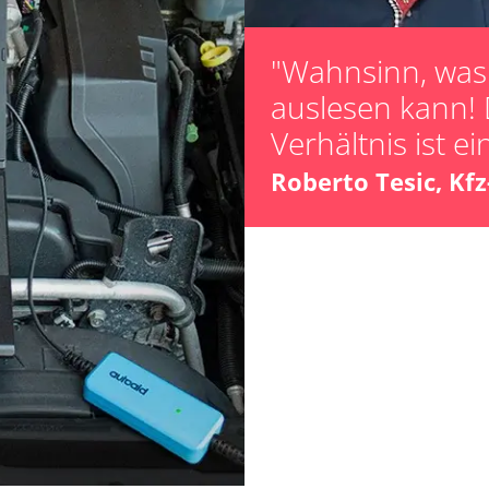
Lamdasonde an
Leerlaufdrehza
"Wahnsinn, was 
Parkbremse in 
auslesen kann! 
Reifendruck Kal
Verhältnis ist ei
Scheinwerferein
Servicerückstel
Roberto Tesic, Kf
Turbolader Ada
unbekannte Fun
LWR)
Zurücksetzen d