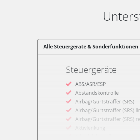
Unters
Alle Steuergeräte & Sonderfunktionen
Steuergeräte
ABS/ASR/ESP
Abstandskontrolle
Airbag/Gurtstraffer (SRS)
Airbag/Gurtstraffer (SRS) li
Airbag/Gurtstraffer (SRS) r
Aktivlenkung
Allradelektronik