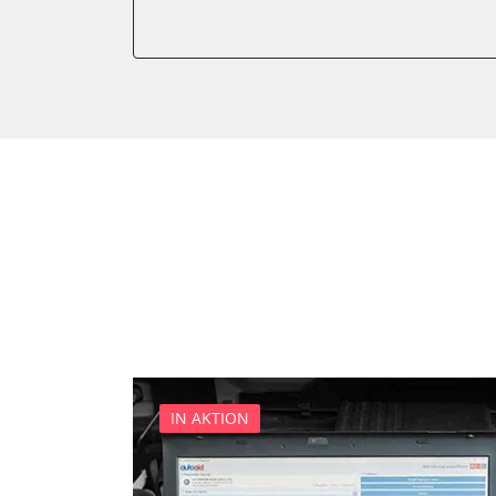
Anhängersteuergerät
Batteriemanagement
Dachelektronik
Diagnoseschnittstelle (EOB
Digital Tuner
Einparkhilfe
Einparkhilfe Lenkhilfe
Einstiegshilfe Beifahrer
Einstiegshilfe Fahrer
Fahrererkennung
Fahrtrichtungskamera
Federung
Fernlichtassistent
IN AKTION
Feststellbremse (EPB / SBC)
Gateway
Getriebesteuerung