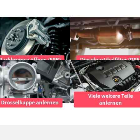
Parkbremse öffnen (EPB)
Dieselpartikelfilter (DPF
Viele weitere Teile
Drosselkappe anlernen
anlernen