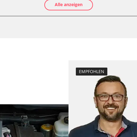
Alle anzeigen
Luftmassenmess
Kraftstofftank e
Elektronische P
D/OBDII)
Abblendgeschwi
Anhängerkupplu
Anpassungspara
Aufblendgeschw
Dieselpartikelfil
EMPFOHLEN
Dieselpartikelfi
Differenzdruck 
Einspritzdüsen 
Elektronische P
Grundeinstellu
Injektor Adapti
Injektoren einst
Kodierung der R