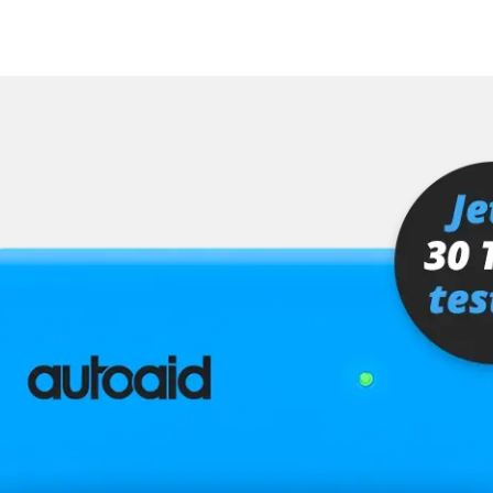
hrer
er