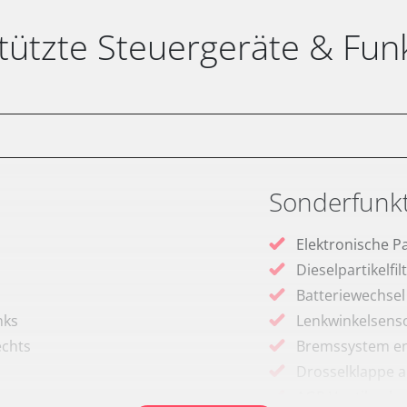
tützte Steuergeräte & Fun
Sonderfunk
Elektronische P
Dieselpartikelfi
Batteriewechsel
nks
Lenkwinkelsenso
echts
Bremssystem en
Drosselklappe 
AGR Ventil anle