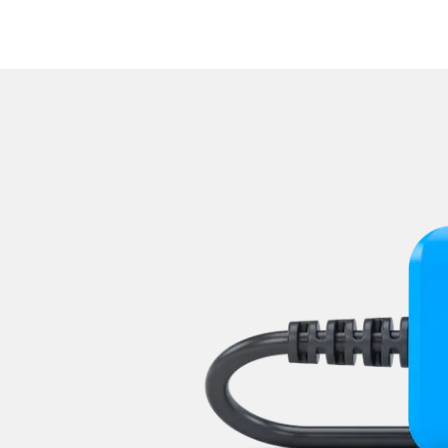
Reifendruckkontrolle (RDK)
Rückfahrkamera
Sensorelektronik
Servolenkung
Sitzpositionsspeicher Beifa
Sitzpositionsspeicher Fahr
Sonderfunktionen
Sonderfunktionen 2
Soundsystem
Sprachsteuerung
Spurassistent (LGS)
Spurwechselassistent
Stand-/Zusatzheizung
Stand-/Zusatzheizung 2
Start Authentifikation
Telefon-/Notruf-System