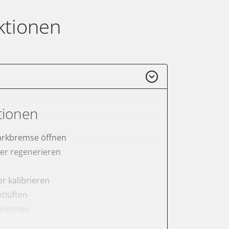
ktionen
tionen
arkbremse öffnen
lter regenerieren
r kalibrieren
tlüften
anlernen
rnen