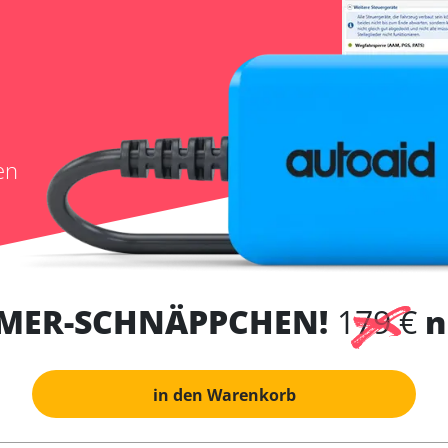
en
MER-SCHNÄPPCHEN!
179 €
n
in den Warenkorb