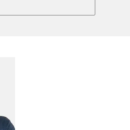
er anlernen
ntleeren
arkbremse kalibrieren
ndigkeit
ng anlernen
meter zurücksetzen
indigkeit
ter einstellen
lter wechseln
Sensor anlernen
anlernen
arkbremse schließen
ng
onswerte zurücksetzen
ellen
eifendruckvariante