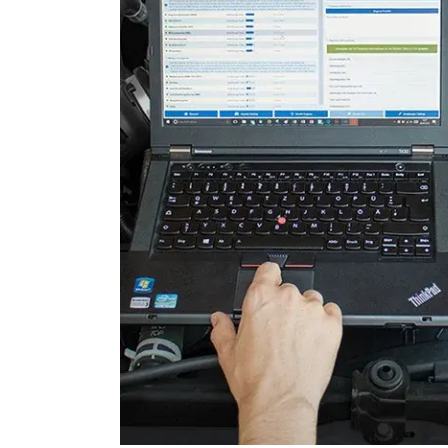
Heckklappe
Informationsanzeige
Informationselektronik
Innenraumüberwachung
Klimaanlage
Klimaanlage hinten
Kombiinstrument
Lenkradelektronik
Leuchtweitenregulierung (
Medienplayer 2
Motorsteuerung (EMS)
Motorsteuerung 2 (EMS)
Motorsteuerung 3 (EMS)
Navigationssystem
Niveauregulierung
Radio