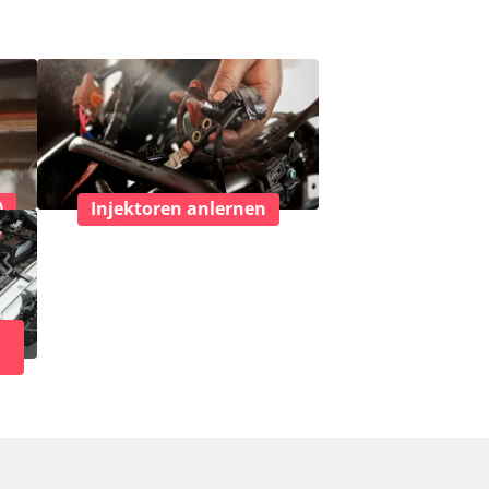
)
Injektoren anlernen