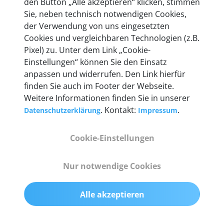
den Button „Alle akzeptieren“ klicken, stimmen
Unternehmen.
Sie, neben technisch notwendigen Cookies,
der Verwendung von uns eingesetzten
Cookies und vergleichbaren Technologien (z.B.
Pixel) zu. Unter dem Link „Cookie-
Einstellungen“ können Sie den Einsatz
Technische Details &
anpassen und widerrufen. Den Link hierfür
Lieferumfang
finden Sie auch im Footer der Webseite.
Weitere Informationen finden Sie in unserer
. Kontakt:
.
Datenschutzerklärung
Impressum
Abmessungen
Cookie-Einstellungen
55 mm x 25 mm x 12 mm
Nur notwendige Cookies
Gewicht
200 g
Alle akzeptieren
OBD2-Pins