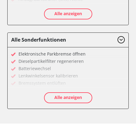
Aktivlenkung
Alle anzeigen
Allradelektronik
Anhängersteuergerät
Batteriemanagement
Dachelektronik
Alle Sonderfunktionen
Diagnoseschnittstelle (EOBD/OBDII)
Digital Tuner
Elektronische Parkbremse öffnen
Einparkhilfe
Dieselpartikelfilter regenerieren
Einparkhilfe Lenkhilfe
Batteriewechsel
Einstiegshilfe Beifahrer
Lenkwinkelsensor kalibrieren
Einstiegshilfe Fahrer
Bremssystem entlüften
Fahrererkennung
Drosselklappe anlernen
Fahrtrichtungskamera
Alle anzeigen
AGR Ventil anlernen
Federung
Luftmassenmesser anlernen
Fernlichtassistent
Kraftstofftank entleeren
Feststellbremse (EPB / SBC)
Elektronische Parkbremse kalibrieren
Gateway
Abblendgeschwindigkeit
Getriebesteuerung
Anhängerkupplung anlernen