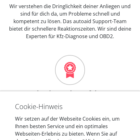
Wir verstehen die Dringlichkeit deiner Anliegen und
sind für dich da, um Probleme schnell und
kompetent zu lösen. Das autoaid Support-Team
bietet dir schnellere Reaktionszeiten. Wir sind deine
Experten für Kfz-Diagnose und OBD2.
Mehr als 10 Jahre Erfahrung
In den Kfz-Diagnosegeräten von autoaid stecken
Cookie-Hinweis
mehr als 10 Jahre Erfahrung, und auch in Zukunft
Wir setzen auf der Webseite Cookies ein, um
entwickeln wir unsere Produkte am Standort in
Ihnen besten Service und ein optimales
Berlin laufend weiter. Auf diese Qualität vertrauen
Webseiten-Erlebnis zu bieten. Wenn Sie auf
heute mehr als 60.000 Privatkunden und