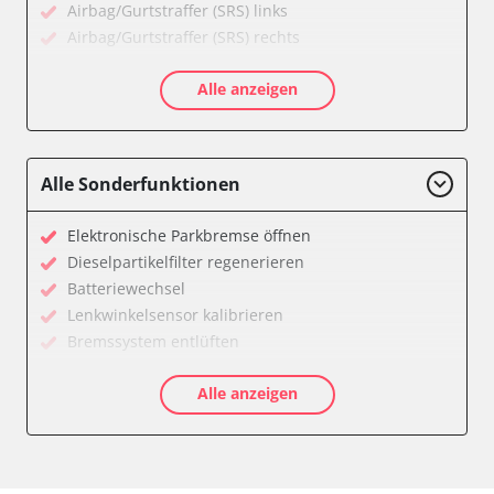
Airbag/Gurtstraffer (SRS) links
Airbag/Gurtstraffer (SRS) rechts
Aktivlenkung
Alle anzeigen
Allradelektronik
Anhängersteuergerät
Batteriemanagement
Dachelektronik
Alle Sonderfunktionen
Diagnoseschnittstelle (EOBD/OBDII)
Digital Tuner
Elektronische Parkbremse öffnen
Einparkhilfe
Dieselpartikelfilter regenerieren
Einparkhilfe Lenkhilfe
Batteriewechsel
Einstiegshilfe Beifahrer
Lenkwinkelsensor kalibrieren
Einstiegshilfe Fahrer
Bremssystem entlüften
Fahrererkennung
Drosselklappe anlernen
Fahrtrichtungskamera
Alle anzeigen
AGR Ventil anlernen
Federung
Luftmassenmesser anlernen
Fernlichtassistent
Kraftstofftank entleeren
Feststellbremse (EPB / SBC)
Elektronische Parkbremse kalibrieren
Gateway