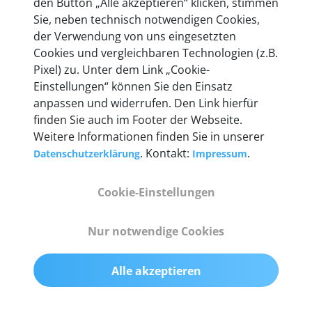
den Button „Alle akzeptieren“ klicken, stimmen
heute mehr als 60.000 Privatkunden und
Sie, neben technisch notwendigen Cookies,
Unternehmen.
der Verwendung von uns eingesetzten
Cookies und vergleichbaren Technologien (z.B.
Pixel) zu. Unter dem Link „Cookie-
Einstellungen“ können Sie den Einsatz
anpassen und widerrufen. Den Link hierfür
Technische Details &
finden Sie auch im Footer der Webseite.
Weitere Informationen finden Sie in unserer
Lieferumfang
. Kontakt:
.
Datenschutzerklärung
Impressum
Cookie-Einstellungen
Abmessungen
55 mm x 25 mm x 12 mm
Nur notwendige Cookies
Gewicht
Alle akzeptieren
200 g