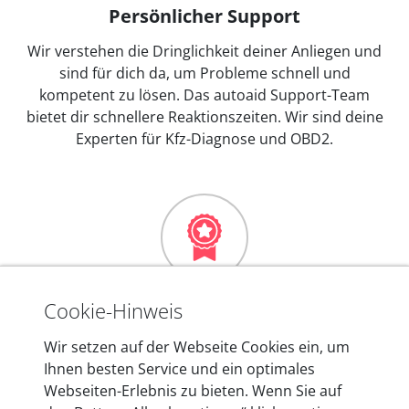
Persönlicher Support
Wir verstehen die Dringlichkeit deiner Anliegen und
sind für dich da, um Probleme schnell und
kompetent zu lösen. Das autoaid Support-Team
bietet dir schnellere Reaktionszeiten. Wir sind deine
Experten für Kfz-Diagnose und OBD2.
Mehr als 10 Jahre Erfahrung
Cookie-Hinweis
In den Kfz-Diagnosegeräten von autoaid stecken
Wir setzen auf der Webseite Cookies ein, um
mehr als 10 Jahre Erfahrung, und auch in Zukunft
Ihnen besten Service und ein optimales
entwickeln wir unsere Produkte am Standort in
Webseiten-Erlebnis zu bieten. Wenn Sie auf
Berlin laufend weiter. Auf diese Qualität vertrauen