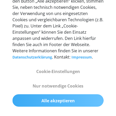
den Button „Alle akzeptieren“ klicken, stimmen
heute mehr als 60.000 Privatkunden und
Sie, neben technisch notwendigen Cookies,
Unternehmen.
der Verwendung von uns eingesetzten
Cookies und vergleichbaren Technologien (z.B.
Pixel) zu. Unter dem Link „Cookie-
Einstellungen“ können Sie den Einsatz
anpassen und widerrufen. Den Link hierfür
Technische Details &
finden Sie auch im Footer der Webseite.
Weitere Informationen finden Sie in unserer
Lieferumfang
. Kontakt:
.
Datenschutzerklärung
Impressum
Cookie-Einstellungen
Abmessungen
55 mm x 25 mm x 12 mm
Nur notwendige Cookies
Gewicht
Alle akzeptieren
200 g