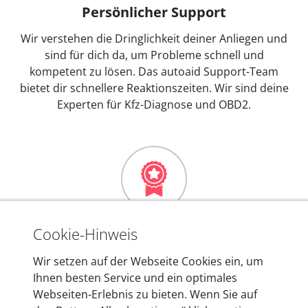
Persönlicher Support
Wir verstehen die Dringlichkeit deiner Anliegen und
sind für dich da, um Probleme schnell und
kompetent zu lösen. Das autoaid Support-Team
bietet dir schnellere Reaktionszeiten. Wir sind deine
Experten für Kfz-Diagnose und OBD2.
Mehr als 10 Jahre Erfahrung
Cookie-Hinweis
In den Kfz-Diagnosegeräten von autoaid stecken
Wir setzen auf der Webseite Cookies ein, um
mehr als 10 Jahre Erfahrung, und auch in Zukunft
Ihnen besten Service und ein optimales
entwickeln wir unsere Produkte am Standort in
Webseiten-Erlebnis zu bieten. Wenn Sie auf
Berlin laufend weiter. Auf diese Qualität vertrauen