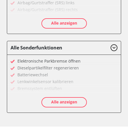
Airbag/Gurtstraffer (SRS) links
Airbag/Gurtstraffer (SRS) rechts
Aktivlenkung
Alle anzeigen
Allradelektronik
Anhängersteuergerät
Batteriemanagement
Dachelektronik
Alle Sonderfunktionen
Diagnoseschnittstelle (EOBD/OBDII)
Digital Tuner
Elektronische Parkbremse öffnen
Einparkhilfe
Dieselpartikelfilter regenerieren
Einparkhilfe Lenkhilfe
Batteriewechsel
Einstiegshilfe Beifahrer
Lenkwinkelsensor kalibrieren
Einstiegshilfe Fahrer
Bremssystem entlüften
Fahrererkennung
Drosselklappe anlernen
Fahrtrichtungskamera
Alle anzeigen
AGR Ventil anlernen
Federung
Luftmassenmesser anlernen
Fernlichtassistent
Kraftstofftank entleeren
Feststellbremse (EPB / SBC)
Elektronische Parkbremse kalibrieren
Gateway