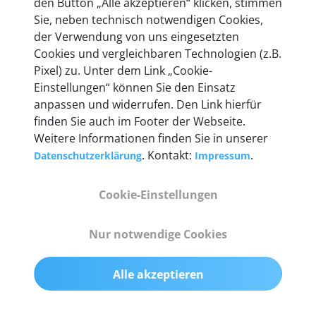
den Button „Alle akzeptieren“ klicken, stimmen
heute mehr als 60.000 Privatkunden und
Sie, neben technisch notwendigen Cookies,
Unternehmen.
der Verwendung von uns eingesetzten
Cookies und vergleichbaren Technologien (z.B.
Pixel) zu. Unter dem Link „Cookie-
Einstellungen“ können Sie den Einsatz
anpassen und widerrufen. Den Link hierfür
Technische Details &
finden Sie auch im Footer der Webseite.
Weitere Informationen finden Sie in unserer
Lieferumfang
. Kontakt:
.
Datenschutzerklärung
Impressum
Cookie-Einstellungen
Abmessungen
55 mm x 25 mm x 12 mm
Nur notwendige Cookies
Gewicht
Alle akzeptieren
200 g