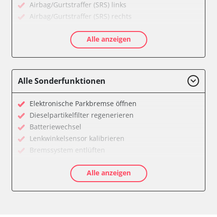
Airbag/Gurtstraffer (SRS) links
Airbag/Gurtstraffer (SRS) rechts
Aktivlenkung
Alle anzeigen
Allradelektronik
Anhängersteuergerät
Batteriemanagement
Dachelektronik
Alle Sonderfunktionen
Diagnoseschnittstelle (EOBD/OBDII)
Digital Tuner
Elektronische Parkbremse öffnen
Einparkhilfe
Dieselpartikelfilter regenerieren
Einparkhilfe Lenkhilfe
Batteriewechsel
Einstiegshilfe Beifahrer
Lenkwinkelsensor kalibrieren
Einstiegshilfe Fahrer
Bremssystem entlüften
Fahrererkennung
Drosselklappe anlernen
Fahrtrichtungskamera
Alle anzeigen
AGR Ventil anlernen
Federung
Luftmassenmesser anlernen
Fernlichtassistent
Kraftstofftank entleeren
Feststellbremse (EPB / SBC)
Elektronische Parkbremse kalibrieren
Gateway