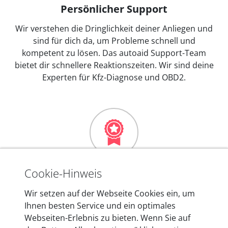
Persönlicher Support
Wir verstehen die Dringlichkeit deiner Anliegen und
sind für dich da, um Probleme schnell und
kompetent zu lösen. Das autoaid Support-Team
bietet dir schnellere Reaktionszeiten. Wir sind deine
Experten für Kfz-Diagnose und OBD2.
Mehr als 10 Jahre Erfahrung
Cookie-Hinweis
In den Kfz-Diagnosegeräten von autoaid stecken
Wir setzen auf der Webseite Cookies ein, um
mehr als 10 Jahre Erfahrung, und auch in Zukunft
Ihnen besten Service und ein optimales
entwickeln wir unsere Produkte am Standort in
Webseiten-Erlebnis zu bieten. Wenn Sie auf
Berlin laufend weiter. Auf diese Qualität vertrauen