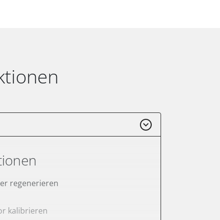
ktionen
tionen
lter regenerieren
r kalibrieren