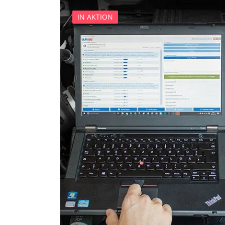
Feststellbremse (EPB / SBC)
IN AKTION
Gateway
Getriebesteuerung
Heckklappe
Informationsanzeige
Informationsanzeige Dach
Informationselektronik
Innenraumüberwachung
Klimaanlage
Klimaanlage hinten
Kombiinstrument
Lenkradelektronik
Lenkradwinkel-Sensor
Leuchtweitenregulierung (
Lichtsteuerung links
Lichtsteuerung rechts