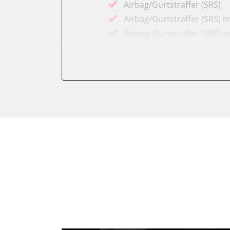
Airbag/Gurtstraffer (SRS)
Airbag/Gurtstraffer (SRS) li
Airbag/Gurtstraffer (SRS) r
Allradelektronik
Anhängersteuergerät
Batterieladeregelung
Batteriemanagement
Bremskraftverstärker
Dachelektronik
Diagnoseschnittstelle (EOB
Differentialsperre
Einparkhilfe
Einparkhilfe Lenkhilfe
Fahrtrichtungskamera
Federung
Fernlichtassistent