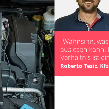
Grundeinstellu
Injektoren einst
Kodierung der R
Lamdasonde an
Leerlaufdrehza
Parkbremse in 
"Wahnsinn, was 
Scheinwerferein
auslesen kann! 
Servicerückstel
Verhältnis ist ei
Turbolader Ada
Zurücksetzen d
Roberto Tesic, Kf
LWR)