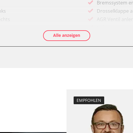
Bremssystem en
nks
Drosselklappe 
echts
AGR Ventil anle
Luftmassenmess
Alle anzeigen
Kraftstofftank e
Elektronische P
Abblendgeschwi
Anhängerkupplu
Anpassungspara
D/OBDII)
Aufblendgeschw
Bremsdrucksens
Dieselpartikelfi
EMPFOHLEN
Differenzdruck 
Einspritzdüsen 
Elektronische P
Funktionstest 