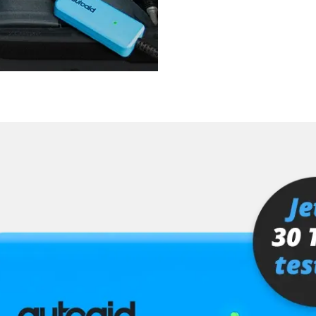
hrer
er