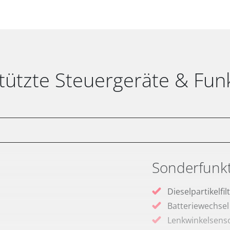
tützte Steuergeräte & Fun
Sonderfunk
Dieselpartikelfi
Batteriewechsel
Lenkwinkelsenso