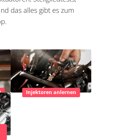
nd das alles gibt es zum
op.
)
Injektoren anlernen