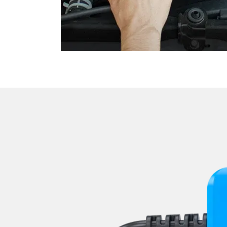
Medienplayer 3
Motorsteuerung (EMS)
Motorsteuerung 2 (EMS)
Navigationssystem
Niveauregulierung
Radio
Reifendruckkontrolle (RDK)
Rückfahrkamera
Servolenkung
Sitzpositionsspeicher Beifa
Sitzpositionsspeicher Fahr
Soundsystem
Spurassistent (LGS)
Spurwechselassistent
Stand-/Zusatzheizung
Stand-/Zusatzheizung 2