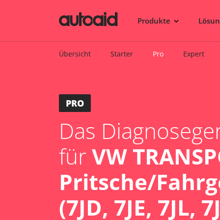
Produkte
Lösu
Übersicht
Starter
Pro
Expert
PRO
Das Diagnosegerä
für
VW TRANSP
Pritsche/Fahrg
(7JD, 7JE, 7JL, 7