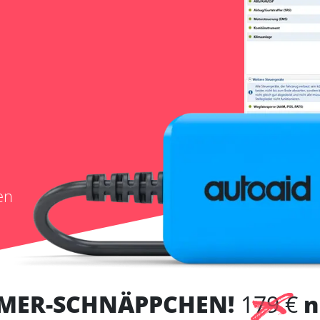
en
MER-SCHNÄPPCHEN!
179 €
n