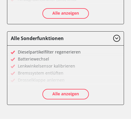
Airbag/Gurtstraffer (SRS) rechts
Alle anzeigen
Allradelektronik
Anhängersteuergerät
Batterieladeregelung
Batteriemanagement
Alle Sonderfunktionen
Bremskraftverstärker
Dachelektronik
Dieselpartikelfilter regenerieren
Diagnoseschnittstelle (EOBD/OBDII)
Batteriewechsel
Differentialsperre
Lenkwinkelsensor kalibrieren
Einparkhilfe
Bremssystem entlüften
Einparkhilfe Lenkhilfe
Drosselklappe anlernen
Fahrtrichtungskamera
AGR Ventil anlernen
Federung
Alle anzeigen
Luftmassenmesser anlernen
Fernlichtassistent
Kraftstofftank entleeren
Feststellbremse (EPB / SBC)
Elektronische Parkbremse kalibrieren
Gateway
Abblendgeschwindigkeit
Getriebesteuerung
Anhängerkupplung anlernen
Heckklappe
Anpassungsparameter zurücksetzen