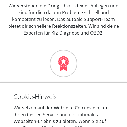
Wir verstehen die Dringlichkeit deiner Anliegen und
sind für dich da, um Probleme schnell und
kompetent zu lösen. Das autoaid Support-Team
bietet dir schnellere Reaktionszeiten. Wir sind deine
Experten für Kfz-Diagnose und OBD2.
Mehr als 10 Jahre Erfahrung
In den Kfz-Diagnosegeräten von autoaid stecken
Cookie-Hinweis
mehr als 10 Jahre Erfahrung, und auch in Zukunft
Wir setzen auf der Webseite Cookies ein, um
entwickeln wir unsere Produkte am Standort in
Ihnen besten Service und ein optimales
Berlin laufend weiter. Auf diese Qualität vertrauen
Webseiten-Erlebnis zu bieten. Wenn Sie auf
heute mehr als 60.000 Privatkunden und