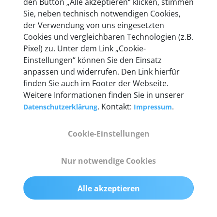
den Button „Alle akzeptieren“ klicken, stimmen
Unternehmen.
Sie, neben technisch notwendigen Cookies,
der Verwendung von uns eingesetzten
Cookies und vergleichbaren Technologien (z.B.
Pixel) zu. Unter dem Link „Cookie-
Einstellungen“ können Sie den Einsatz
Technische Details &
anpassen und widerrufen. Den Link hierfür
Lieferumfang
finden Sie auch im Footer der Webseite.
Weitere Informationen finden Sie in unserer
. Kontakt:
.
Datenschutzerklärung
Impressum
Abmessungen
Cookie-Einstellungen
55 mm x 25 mm x 12 mm
Nur notwendige Cookies
Gewicht
200 g
Alle akzeptieren
OBD2-Pins