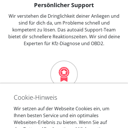
Persönlicher Support
Wir verstehen die Dringlichkeit deiner Anliegen und
sind für dich da, um Probleme schnell und
kompetent zu lösen. Das autoaid Support-Team
bietet dir schnellere Reaktionszeiten. Wir sind deine
Experten für Kfz-Diagnose und OBD2.
Mehr als 10 Jahre Erfahrung
Cookie-Hinweis
In den Kfz-Diagnosegeräten von autoaid stecken
Wir setzen auf der Webseite Cookies ein, um
mehr als 10 Jahre Erfahrung, und auch in Zukunft
Ihnen besten Service und ein optimales
entwickeln wir unsere Produkte am Standort in
Webseiten-Erlebnis zu bieten. Wenn Sie auf
Berlin laufend weiter. Auf diese Qualität vertrauen