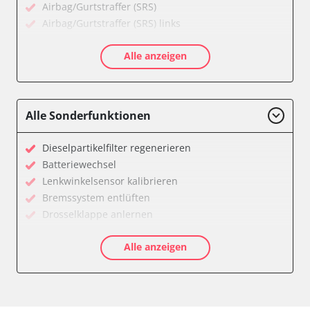
Airbag/Gurtstraffer (SRS)
Airbag/Gurtstraffer (SRS) links
Airbag/Gurtstraffer (SRS) rechts
Alle anzeigen
Allradelektronik
Anhängersteuergerät
Batterieladeregelung
Batteriemanagement
Alle Sonderfunktionen
Bremskraftverstärker
Dachelektronik
Dieselpartikelfilter regenerieren
Diagnoseschnittstelle (EOBD/OBDII)
Batteriewechsel
Differentialsperre
Lenkwinkelsensor kalibrieren
Einparkhilfe
Bremssystem entlüften
Einparkhilfe Lenkhilfe
Drosselklappe anlernen
Fahrtrichtungskamera
AGR Ventil anlernen
Federung
Alle anzeigen
Luftmassenmesser anlernen
Fernlichtassistent
Kraftstofftank entleeren
Feststellbremse (EPB / SBC)
Elektronische Parkbremse kalibrieren
Gateway
Abblendgeschwindigkeit
Getriebesteuerung