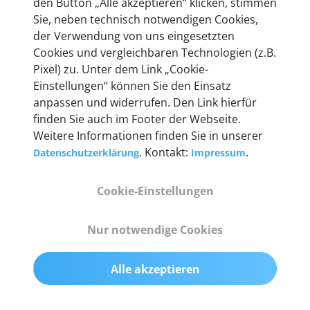
den Button „Alle akzeptieren“ klicken, stimmen
heute mehr als 60.000 Privatkunden und
Sie, neben technisch notwendigen Cookies,
Unternehmen.
der Verwendung von uns eingesetzten
Cookies und vergleichbaren Technologien (z.B.
Pixel) zu. Unter dem Link „Cookie-
Einstellungen“ können Sie den Einsatz
anpassen und widerrufen. Den Link hierfür
Technische Details &
finden Sie auch im Footer der Webseite.
Weitere Informationen finden Sie in unserer
Lieferumfang
. Kontakt:
.
Datenschutzerklärung
Impressum
Cookie-Einstellungen
Abmessungen
55 mm x 25 mm x 12 mm
Nur notwendige Cookies
Gewicht
Alle akzeptieren
200 g