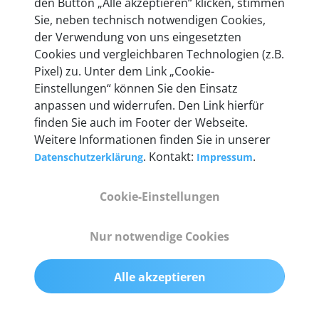
den Button „Alle akzeptieren“ klicken, stimmen
Unternehmen.
Sie, neben technisch notwendigen Cookies,
der Verwendung von uns eingesetzten
Cookies und vergleichbaren Technologien (z.B.
Pixel) zu. Unter dem Link „Cookie-
Einstellungen“ können Sie den Einsatz
Technische Details &
anpassen und widerrufen. Den Link hierfür
Lieferumfang
finden Sie auch im Footer der Webseite.
Weitere Informationen finden Sie in unserer
. Kontakt:
.
Datenschutzerklärung
Impressum
Abmessungen
Cookie-Einstellungen
55 mm x 25 mm x 12 mm
Nur notwendige Cookies
Gewicht
200 g
Alle akzeptieren
OBD2-Pins