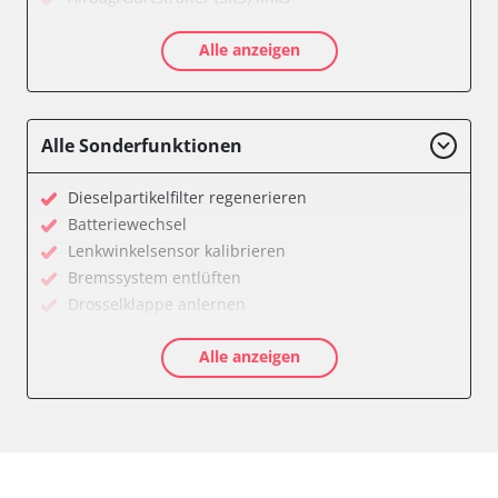
Airbag/Gurtstraffer (SRS) rechts
Alle anzeigen
Allradelektronik
Anhängersteuergerät
Batterieladeregelung
Batteriemanagement
Alle Sonderfunktionen
Bremskraftverstärker
Dachelektronik
Dieselpartikelfilter regenerieren
Diagnoseschnittstelle (EOBD/OBDII)
Batteriewechsel
Differentialsperre
Lenkwinkelsensor kalibrieren
Einparkhilfe
Bremssystem entlüften
Einparkhilfe Lenkhilfe
Drosselklappe anlernen
Fahrtrichtungskamera
AGR Ventil anlernen
Federung
Alle anzeigen
Luftmassenmesser anlernen
Fernlichtassistent
Kraftstofftank entleeren
Feststellbremse (EPB / SBC)
Elektronische Parkbremse kalibrieren
Gateway
Abblendgeschwindigkeit
Getriebesteuerung
Anhängerkupplung anlernen
Heckklappe
Anpassungsparameter zurücksetzen