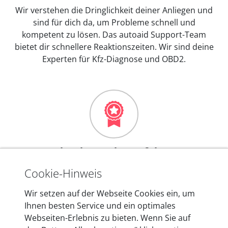
Wir verstehen die Dringlichkeit deiner Anliegen und
sind für dich da, um Probleme schnell und
kompetent zu lösen. Das autoaid Support-Team
bietet dir schnellere Reaktionszeiten. Wir sind deine
Experten für Kfz-Diagnose und OBD2.
Mehr als 10 Jahre Erfahrung
In den Kfz-Diagnosegeräten von autoaid stecken
Cookie-Hinweis
mehr als 10 Jahre Erfahrung, und auch in Zukunft
Wir setzen auf der Webseite Cookies ein, um
entwickeln wir unsere Produkte am Standort in
Ihnen besten Service und ein optimales
Berlin laufend weiter. Auf diese Qualität vertrauen
Webseiten-Erlebnis zu bieten. Wenn Sie auf
heute mehr als 60.000 Privatkunden und