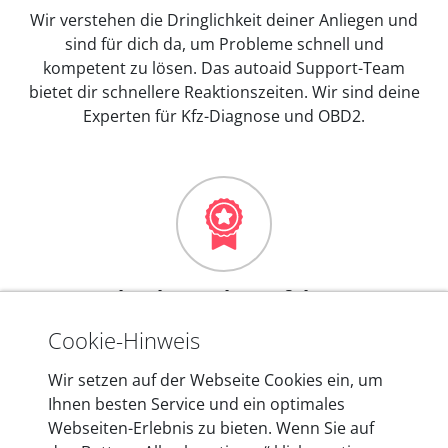
Wir verstehen die Dringlichkeit deiner Anliegen und
sind für dich da, um Probleme schnell und
kompetent zu lösen. Das autoaid Support-Team
bietet dir schnellere Reaktionszeiten. Wir sind deine
Experten für Kfz-Diagnose und OBD2.
Mehr als 10 Jahre Erfahrung
In den Kfz-Diagnosegeräten von autoaid stecken
Cookie-Hinweis
mehr als 10 Jahre Erfahrung, und auch in Zukunft
Wir setzen auf der Webseite Cookies ein, um
entwickeln wir unsere Produkte am Standort in
Ihnen besten Service und ein optimales
Berlin laufend weiter. Auf diese Qualität vertrauen
Webseiten-Erlebnis zu bieten. Wenn Sie auf
heute mehr als 60.000 Privatkunden und