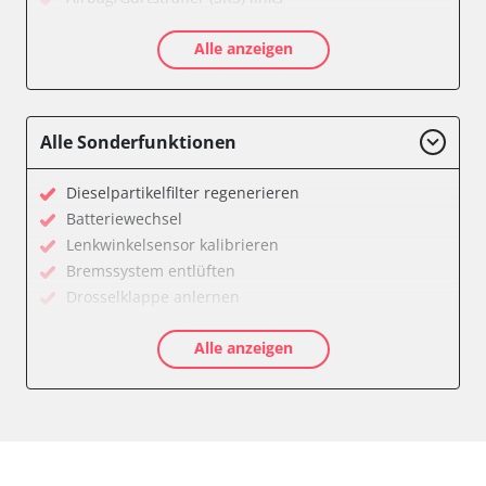
Airbag/Gurtstraffer (SRS) rechts
Alle anzeigen
Allradelektronik
Anhängersteuergerät
Batterieladeregelung
Batteriemanagement
Alle Sonderfunktionen
Bremskraftverstärker
Dachelektronik
Dieselpartikelfilter regenerieren
Diagnoseschnittstelle (EOBD/OBDII)
Batteriewechsel
Differentialsperre
Lenkwinkelsensor kalibrieren
Einparkhilfe
Bremssystem entlüften
Einparkhilfe Lenkhilfe
Drosselklappe anlernen
Fahrtrichtungskamera
AGR Ventil anlernen
Federung
Alle anzeigen
Luftmassenmesser anlernen
Fernlichtassistent
Kraftstofftank entleeren
Feststellbremse (EPB / SBC)
Elektronische Parkbremse kalibrieren
Gateway
Abblendgeschwindigkeit
Getriebesteuerung
Anhängerkupplung anlernen
Heckklappe
Anpassungsparameter zurücksetzen