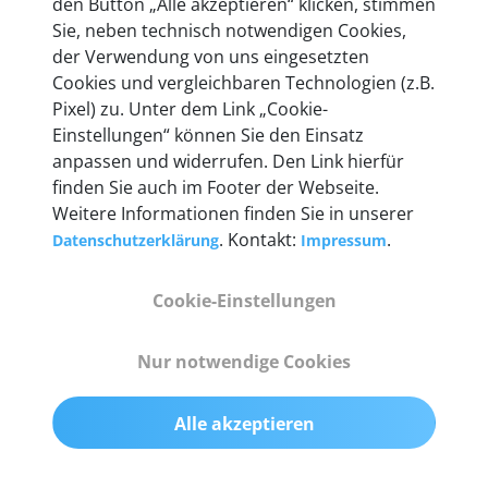
den Button „Alle akzeptieren“ klicken, stimmen
Unternehmen.
Sie, neben technisch notwendigen Cookies,
der Verwendung von uns eingesetzten
Cookies und vergleichbaren Technologien (z.B.
Pixel) zu. Unter dem Link „Cookie-
Einstellungen“ können Sie den Einsatz
Technische Details &
anpassen und widerrufen. Den Link hierfür
Lieferumfang
finden Sie auch im Footer der Webseite.
Weitere Informationen finden Sie in unserer
. Kontakt:
.
Datenschutzerklärung
Impressum
Abmessungen
Cookie-Einstellungen
55 mm x 25 mm x 12 mm
Nur notwendige Cookies
Gewicht
200 g
Alle akzeptieren
OBD2-Pins