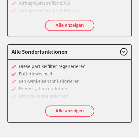
Airbag/Gurtstraffer (SRS)
Airbag/Gurtstraffer (SRS) links
Airbag/Gurtstraffer (SRS) rechts
Alle anzeigen
Allradelektronik
Anhängersteuergerät
Batterieladeregelung
Batteriemanagement
Alle Sonderfunktionen
Bremskraftverstärker
Dachelektronik
Dieselpartikelfilter regenerieren
Diagnoseschnittstelle (EOBD/OBDII)
Batteriewechsel
Differentialsperre
Lenkwinkelsensor kalibrieren
Einparkhilfe
Bremssystem entlüften
Einparkhilfe Lenkhilfe
Drosselklappe anlernen
Fahrtrichtungskamera
AGR Ventil anlernen
Federung
Alle anzeigen
Luftmassenmesser anlernen
Fernlichtassistent
Kraftstofftank entleeren
Feststellbremse (EPB / SBC)
Elektronische Parkbremse kalibrieren
Gateway
Abblendgeschwindigkeit
Getriebesteuerung