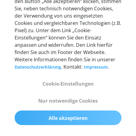
den Button „Alle akzeptieren“ klicken, stimmen
heute mehr als 60.000 Privatkunden und
Sie, neben technisch notwendigen Cookies,
Unternehmen.
der Verwendung von uns eingesetzten
Cookies und vergleichbaren Technologien (z.B.
Pixel) zu. Unter dem Link „Cookie-
Einstellungen“ können Sie den Einsatz
anpassen und widerrufen. Den Link hierfür
Technische Details &
finden Sie auch im Footer der Webseite.
Weitere Informationen finden Sie in unserer
Lieferumfang
. Kontakt:
.
Datenschutzerklärung
Impressum
Cookie-Einstellungen
Abmessungen
55 mm x 25 mm x 12 mm
Nur notwendige Cookies
Gewicht
Alle akzeptieren
200 g