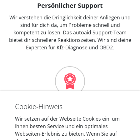
Persönlicher Support
Wir verstehen die Dringlichkeit deiner Anliegen und
sind für dich da, um Probleme schnell und
kompetent zu lösen. Das autoaid Support-Team
bietet dir schnellere Reaktionszeiten. Wir sind deine
Experten für Kfz-Diagnose und OBD2.
Mehr als 10 Jahre Erfahrung
Cookie-Hinweis
In den Kfz-Diagnosegeräten von autoaid stecken
Wir setzen auf der Webseite Cookies ein, um
mehr als 10 Jahre Erfahrung, und auch in Zukunft
Ihnen besten Service und ein optimales
entwickeln wir unsere Produkte am Standort in
Webseiten-Erlebnis zu bieten. Wenn Sie auf
Berlin laufend weiter. Auf diese Qualität vertrauen