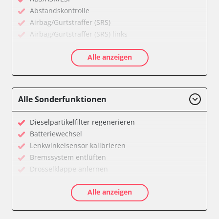
Abstandskontrolle
Airbag/Gurtstraffer (SRS)
Airbag/Gurtstraffer (SRS) links
Airbag/Gurtstraffer (SRS) rechts
Alle anzeigen
Allradelektronik
Anhängersteuergerät
Batterieladeregelung
Batteriemanagement
Alle Sonderfunktionen
Bremskraftverstärker
Dachelektronik
Dieselpartikelfilter regenerieren
Diagnoseschnittstelle (EOBD/OBDII)
Batteriewechsel
Differentialsperre
Lenkwinkelsensor kalibrieren
Einparkhilfe
Bremssystem entlüften
Einparkhilfe Lenkhilfe
Drosselklappe anlernen
Fahrtrichtungskamera
AGR Ventil anlernen
Federung
Alle anzeigen
Luftmassenmesser anlernen
Fernlichtassistent
Kraftstofftank entleeren
Feststellbremse (EPB / SBC)
Elektronische Parkbremse kalibrieren