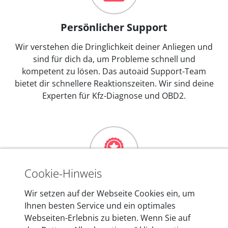
Persönlicher Support
Wir verstehen die Dringlichkeit deiner Anliegen und
sind für dich da, um Probleme schnell und
kompetent zu lösen. Das autoaid Support-Team
bietet dir schnellere Reaktionszeiten. Wir sind deine
Experten für Kfz-Diagnose und OBD2.
Cookie-Hinweis
Mehr als 10 Jahre Erfahrung
Wir setzen auf der Webseite Cookies ein, um
Ihnen besten Service und ein optimales
In den Kfz-Diagnosegeräten von autoaid stecken
Webseiten-Erlebnis zu bieten. Wenn Sie auf
mehr als 10 Jahre Erfahrung, und auch in Zukunft