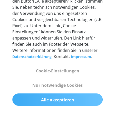
den Button „Alle akzeptieren“ klicken, stimmen
entwickeln wir unsere Produkte am Standort in
Sie, neben technisch notwendigen Cookies,
Berlin laufend weiter. Auf diese Qualität vertrauen
der Verwendung von uns eingesetzten
heute mehr als 60.000 Privatkunden und
Cookies und vergleichbaren Technologien (z.B.
Unternehmen.
Pixel) zu. Unter dem Link „Cookie-
Einstellungen“ können Sie den Einsatz
anpassen und widerrufen. Den Link hierfür
finden Sie auch im Footer der Webseite.
Weitere Informationen finden Sie in unserer
Technische Details &
. Kontakt:
.
Datenschutzerklärung
Impressum
Lieferumfang
Cookie-Einstellungen
Abmessungen
Nur notwendige Cookies
55 mm x 25 mm x 12 mm
Alle akzeptieren
Gewicht
200 g