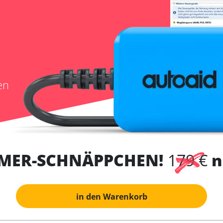
en
MER-SCHNÄPPCHEN!
179 €
n
in den Warenkorb