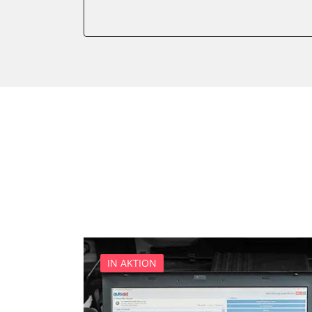
Anhängersteuergerät
Batterieladeregelung
Batteriemanagement
Bremskraftverstärker
Dachelektronik
Diagnoseschnittstelle (EOB
Differentialsperre
Einparkhilfe
Einparkhilfe Lenkhilfe
Fahrtrichtungskamera
Federung
Fernlichtassistent
Feststellbremse (EPB / SBC)
IN AKTION
Gateway
Getriebesteuerung
Heckklappe