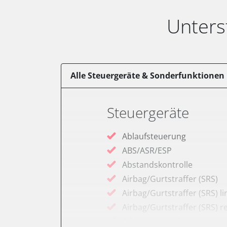
Unters
Alle Steuergeräte & Sonderfunktionen
Steuergeräte
Ablaufsteuerung
ABS/ASR/ESP
Abstandskontrolle
Airbag/Gurtstraffer (SRS)
Airbag/Gurtstraffer (SRS) li
Airbag/Gurtstraffer (SRS) r
Allradelektronik