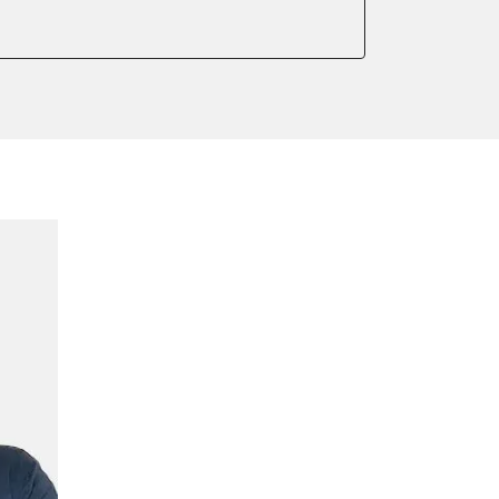
ntleeren
arkbremse kalibrieren
ndigkeit
ng anlernen
meter zurücksetzen
indigkeit
or Nullpunkt-Kompensation
lter wechseln
Sensor anlernen
anlernen
arkbremse schließen
der Parkbremse
ng
ellen
eifendruckvariante
lernen