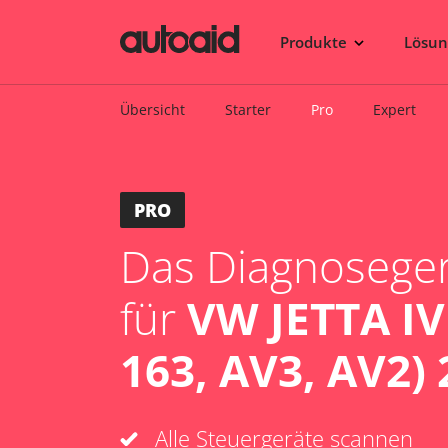
Produkte
Lösu
Übersicht
Starter
Pro
Expert
PRO
Das Diagnosegerä
für
VW JETTA IV
163, AV3, AV2) 
Alle Steuergeräte scannen