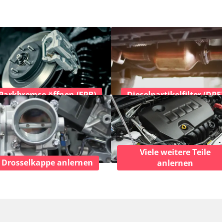
Parkbremse öffnen (EPB)
Dieselpartikelfilter (DPF
Viele weitere Teile
Drosselkappe anlernen
anlernen