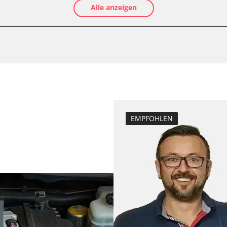
Alle anzeigen
Kraftstofftank e
Elektronische P
Abblendgeschwi
Anhängerkupplu
Anpassungspara
D/OBDII)
Aufblendgeschw
Bremsdrucksens
Dieselpartikelfi
EMPFOHLEN
Differenzdruck 
Einspritzdüsen 
Elektronische P
Funktionstest 
Grundeinstellu
Injektoren einst
Kodierung der R
Lamdasonde an