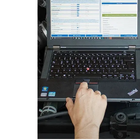
Informationsanzeige
Informationsanzeige Dach
Informationselektronik
Innenraumüberwachung
Klimaanlage
Klimaanlage hinten
Kombiinstrument
Lenkradelektronik
Lenkradwinkel-Sensor
Leuchtweitenregulierung (
Lichtsteuerung links
Lichtsteuerung rechts
Medienplayer 3
Motorsteuerung (EMS)
Motorsteuerung 2 (EMS)
Navigationssystem