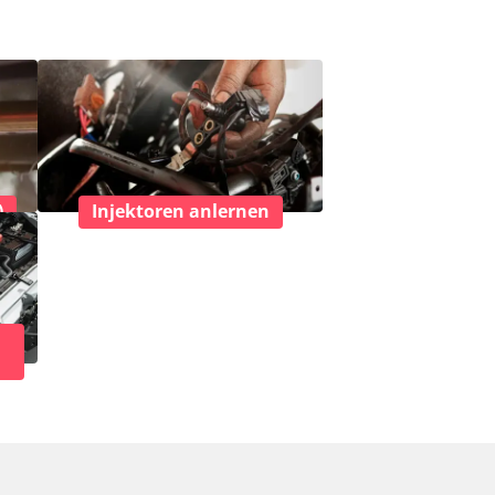
)
Injektoren anlernen