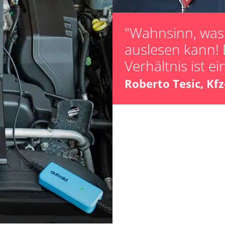
Leerlaufdrehza
Parkbremse in 
"Wahnsinn, was 
Scheinwerferein
auslesen kann! 
Servicerückstel
Verhältnis ist ei
Turbolader Ada
Zurücksetzen d
Roberto Tesic, Kf
LWR)