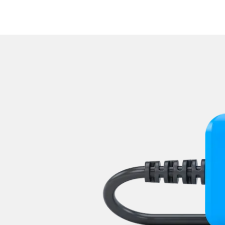
Niveauregulierung
Radio
Reifendruckkontrolle (RDK)
Rückfahrkamera
Servolenkung
Sitzpositionsspeicher Beifa
Sitzpositionsspeicher Fahr
Soundsystem
Spurassistent (LGS)
Spurwechselassistent
Stand-/Zusatzheizung
Stand-/Zusatzheizung 2
Start Authentifikation
Telefon-/Notruf-System
Türsteuergerät hinten links
Türsteuergerät hinten rech