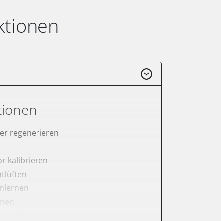
ktionen
tionen
lter regenerieren
r kalibrieren
tlüften
anlernen
rnen
er anlernen