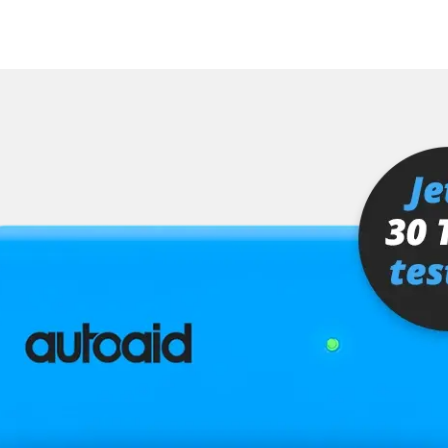
hrer
er
ts