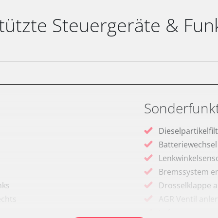
tützte Steuergeräte & Fun
Sonderfunk
Dieselpartikelfi
Batteriewechsel
Lenkwinkelsenso
Bremssystem en
nks
Drosselklappe 
echts
AGR Ventil anle
Luftmassenmess