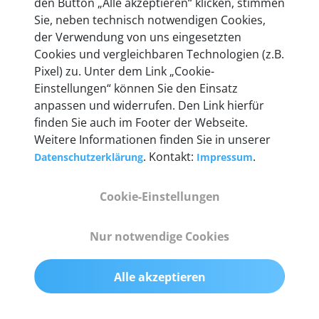
den Button „Alle akzeptieren“ klicken, stimmen
Unternehmen.
Sie, neben technisch notwendigen Cookies,
der Verwendung von uns eingesetzten
Cookies und vergleichbaren Technologien (z.B.
Pixel) zu. Unter dem Link „Cookie-
Einstellungen“ können Sie den Einsatz
Technische Details &
anpassen und widerrufen. Den Link hierfür
Lieferumfang
finden Sie auch im Footer der Webseite.
Weitere Informationen finden Sie in unserer
. Kontakt:
.
Datenschutzerklärung
Impressum
Abmessungen
Cookie-Einstellungen
55 mm x 25 mm x 12 mm
Nur notwendige Cookies
Gewicht
200 g
Alle akzeptieren
OBD2-Pins