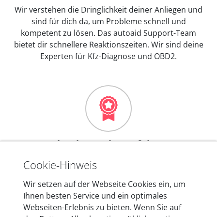
Wir verstehen die Dringlichkeit deiner Anliegen und
sind für dich da, um Probleme schnell und
kompetent zu lösen. Das autoaid Support-Team
bietet dir schnellere Reaktionszeiten. Wir sind deine
Experten für Kfz-Diagnose und OBD2.
Mehr als 10 Jahre Erfahrung
In den Kfz-Diagnosegeräten von autoaid stecken
Cookie-Hinweis
mehr als 10 Jahre Erfahrung, und auch in Zukunft
Wir setzen auf der Webseite Cookies ein, um
entwickeln wir unsere Produkte am Standort in
Ihnen besten Service und ein optimales
Berlin laufend weiter. Auf diese Qualität vertrauen
Webseiten-Erlebnis zu bieten. Wenn Sie auf
heute mehr als 60.000 Privatkunden und