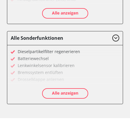
Airbag/Gurtstraffer (SRS) rechts
Alle anzeigen
Allradelektronik
Anhängersteuergerät
Batterieladeregelung
Batteriemanagement
Alle Sonderfunktionen
Bremskraftverstärker
Dachelektronik
Dieselpartikelfilter regenerieren
Diagnoseschnittstelle (EOBD/OBDII)
Batteriewechsel
Differentialsperre
Lenkwinkelsensor kalibrieren
Einparkhilfe
Bremssystem entlüften
Einparkhilfe Lenkhilfe
Drosselklappe anlernen
Fahrtrichtungskamera
AGR Ventil anlernen
Federung
Alle anzeigen
Luftmassenmesser anlernen
Fernlichtassistent
Kraftstofftank entleeren
Feststellbremse (EPB / SBC)
Elektronische Parkbremse kalibrieren
Gateway
Abblendgeschwindigkeit
Getriebesteuerung
Anhängerkupplung anlernen
Heckklappe
Anpassungsparameter zurücksetzen