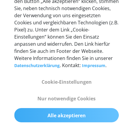
den Button „Alle akzeptieren“ klicken, stimmen
Unternehmen.
Sie, neben technisch notwendigen Cookies,
der Verwendung von uns eingesetzten
Cookies und vergleichbaren Technologien (z.B.
Pixel) zu. Unter dem Link „Cookie-
Einstellungen“ können Sie den Einsatz
Technische Details &
anpassen und widerrufen. Den Link hierfür
Lieferumfang
finden Sie auch im Footer der Webseite.
Weitere Informationen finden Sie in unserer
. Kontakt:
.
Datenschutzerklärung
Impressum
Abmessungen
Cookie-Einstellungen
55 mm x 25 mm x 12 mm
Nur notwendige Cookies
Gewicht
200 g
Alle akzeptieren
OBD2-Pins