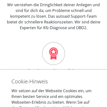
Wir verstehen die Dringlichkeit deiner Anliegen und
sind für dich da, um Probleme schnell und
kompetent zu lösen. Das autoaid Support-Team
bietet dir schnellere Reaktionszeiten. Wir sind deine
Experten für Kfz-Diagnose und OBD2.
Mehr als 10 Jahre Erfahrung
In den Kfz-Diagnosegeräten von autoaid stecken
Cookie-Hinweis
mehr als 10 Jahre Erfahrung, und auch in Zukunft
Wir setzen auf der Webseite Cookies ein, um
entwickeln wir unsere Produkte am Standort in
Ihnen besten Service und ein optimales
Berlin laufend weiter. Auf diese Qualität vertrauen
Webseiten-Erlebnis zu bieten. Wenn Sie auf
heute mehr als 60.000 Privatkunden und