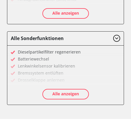
Airbag/Gurtstraffer (SRS) rechts
Alle anzeigen
Allradelektronik
Anhängersteuergerät
Batterieladeregelung
Batteriemanagement
Alle Sonderfunktionen
Bremskraftverstärker
Dachelektronik
Dieselpartikelfilter regenerieren
Diagnoseschnittstelle (EOBD/OBDII)
Batteriewechsel
Differentialsperre
Lenkwinkelsensor kalibrieren
Einparkhilfe
Bremssystem entlüften
Einparkhilfe Lenkhilfe
Drosselklappe anlernen
Fahrtrichtungskamera
AGR Ventil anlernen
Federung
Alle anzeigen
Luftmassenmesser anlernen
Fernlichtassistent
Kraftstofftank entleeren
Feststellbremse (EPB / SBC)
Elektronische Parkbremse kalibrieren
Gateway
Abblendgeschwindigkeit
Getriebesteuerung
Anhängerkupplung anlernen
Heckklappe
Anpassungsparameter zurücksetzen