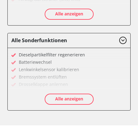
Airbag/Gurtstraffer (SRS) rechts
Alle anzeigen
Allradelektronik
Anhängersteuergerät
Batterieladeregelung
Batteriemanagement
Alle Sonderfunktionen
Bremskraftverstärker
Dachelektronik
Dieselpartikelfilter regenerieren
Diagnoseschnittstelle (EOBD/OBDII)
Batteriewechsel
Differentialsperre
Lenkwinkelsensor kalibrieren
Einparkhilfe
Bremssystem entlüften
Einparkhilfe Lenkhilfe
Drosselklappe anlernen
Fahrtrichtungskamera
AGR Ventil anlernen
Federung
Alle anzeigen
Luftmassenmesser anlernen
Fernlichtassistent
Kraftstofftank entleeren
Feststellbremse (EPB / SBC)
Elektronische Parkbremse kalibrieren
Gateway
Abblendgeschwindigkeit
Getriebesteuerung
Anhängerkupplung anlernen
Heckklappe
Anpassungsparameter zurücksetzen