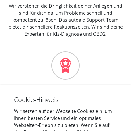
Wir verstehen die Dringlichkeit deiner Anliegen und
sind für dich da, um Probleme schnell und
kompetent zu lösen. Das autoaid Support-Team
bietet dir schnellere Reaktionszeiten. Wir sind deine
Experten für Kfz-Diagnose und OBD2.
Mehr als 10 Jahre Erfahrung
In den Kfz-Diagnosegeräten von autoaid stecken
Cookie-Hinweis
mehr als 10 Jahre Erfahrung, und auch in Zukunft
Wir setzen auf der Webseite Cookies ein, um
entwickeln wir unsere Produkte am Standort in
Ihnen besten Service und ein optimales
Berlin laufend weiter. Auf diese Qualität vertrauen
Webseiten-Erlebnis zu bieten. Wenn Sie auf
heute mehr als 60.000 Privatkunden und