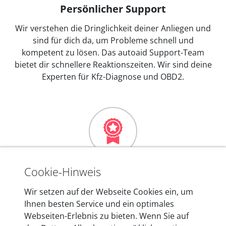
Persönlicher Support
Wir verstehen die Dringlichkeit deiner Anliegen und
sind für dich da, um Probleme schnell und
kompetent zu lösen. Das autoaid Support-Team
bietet dir schnellere Reaktionszeiten. Wir sind deine
Experten für Kfz-Diagnose und OBD2.
Mehr als 10 Jahre Erfahrung
Cookie-Hinweis
In den Kfz-Diagnosegeräten von autoaid stecken
Wir setzen auf der Webseite Cookies ein, um
mehr als 10 Jahre Erfahrung, und auch in Zukunft
Ihnen besten Service und ein optimales
entwickeln wir unsere Produkte am Standort in
Webseiten-Erlebnis zu bieten. Wenn Sie auf
Berlin laufend weiter. Auf diese Qualität vertrauen