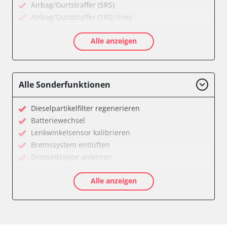
Airbag/Gurtstraffer (SRS)
Airbag/Gurtstraffer (SRS) links
Airbag/Gurtstraffer (SRS) rechts
Alle anzeigen
Allradelektronik
Anhängersteuergerät
Batterieladeregelung
Batteriemanagement
Alle Sonderfunktionen
Bremskraftverstärker
Dachelektronik
Dieselpartikelfilter regenerieren
Diagnoseschnittstelle (EOBD/OBDII)
Batteriewechsel
Differentialsperre
Lenkwinkelsensor kalibrieren
Einparkhilfe
Bremssystem entlüften
Einparkhilfe Lenkhilfe
Drosselklappe anlernen
Fahrtrichtungskamera
AGR Ventil anlernen
Federung
Alle anzeigen
Luftmassenmesser anlernen
Fernlichtassistent
Kraftstofftank entleeren
Feststellbremse (EPB / SBC)
Elektronische Parkbremse kalibrieren
Gateway
Abblendgeschwindigkeit
Getriebesteuerung