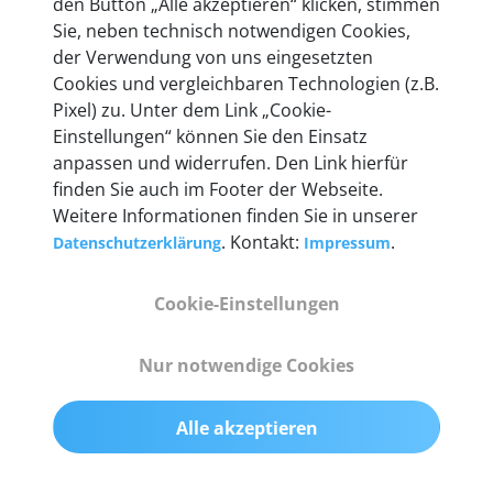
den Button „Alle akzeptieren“ klicken, stimmen
heute mehr als 60.000 Privatkunden und
Sie, neben technisch notwendigen Cookies,
Unternehmen.
der Verwendung von uns eingesetzten
Cookies und vergleichbaren Technologien (z.B.
Pixel) zu. Unter dem Link „Cookie-
Einstellungen“ können Sie den Einsatz
anpassen und widerrufen. Den Link hierfür
Technische Details &
finden Sie auch im Footer der Webseite.
Weitere Informationen finden Sie in unserer
Lieferumfang
. Kontakt:
.
Datenschutzerklärung
Impressum
Cookie-Einstellungen
Abmessungen
55 mm x 25 mm x 12 mm
Nur notwendige Cookies
Gewicht
Alle akzeptieren
200 g