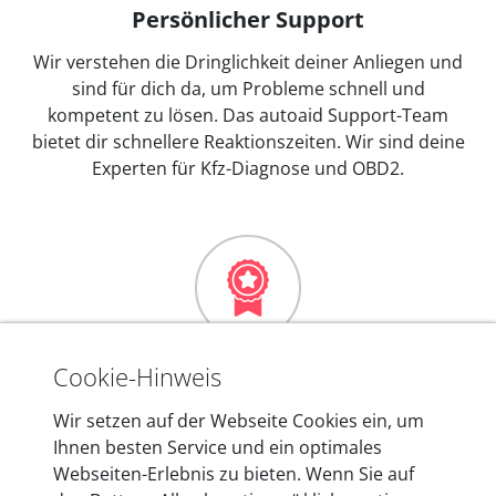
Persönlicher Support
Wir verstehen die Dringlichkeit deiner Anliegen und
sind für dich da, um Probleme schnell und
kompetent zu lösen. Das autoaid Support-Team
bietet dir schnellere Reaktionszeiten. Wir sind deine
Experten für Kfz-Diagnose und OBD2.
Mehr als 10 Jahre Erfahrung
Cookie-Hinweis
In den Kfz-Diagnosegeräten von autoaid stecken
Wir setzen auf der Webseite Cookies ein, um
mehr als 10 Jahre Erfahrung, und auch in Zukunft
Ihnen besten Service und ein optimales
entwickeln wir unsere Produkte am Standort in
Webseiten-Erlebnis zu bieten. Wenn Sie auf
Berlin laufend weiter. Auf diese Qualität vertrauen