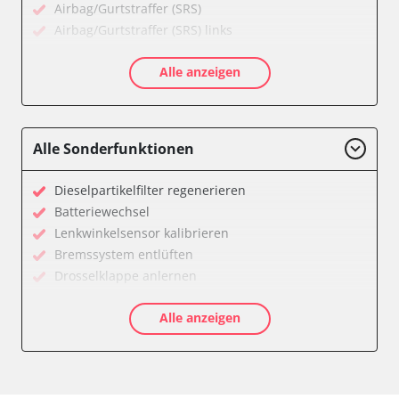
Airbag/Gurtstraffer (SRS)
Airbag/Gurtstraffer (SRS) links
Airbag/Gurtstraffer (SRS) rechts
Alle anzeigen
Allradelektronik
Anhängersteuergerät
Batterieladeregelung
Batteriemanagement
Alle Sonderfunktionen
Bremskraftverstärker
Dachelektronik
Dieselpartikelfilter regenerieren
Diagnoseschnittstelle (EOBD/OBDII)
Batteriewechsel
Differentialsperre
Lenkwinkelsensor kalibrieren
Einparkhilfe
Bremssystem entlüften
Einparkhilfe Lenkhilfe
Drosselklappe anlernen
Fahrtrichtungskamera
AGR Ventil anlernen
Federung
Alle anzeigen
Luftmassenmesser anlernen
Fernlichtassistent
Kraftstofftank entleeren
Feststellbremse (EPB / SBC)
Elektronische Parkbremse kalibrieren
Gateway
Abblendgeschwindigkeit
Getriebesteuerung