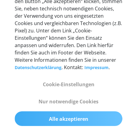
den Button „Alle akzeptieren“ klicken, stimmen
heute mehr als 60.000 Privatkunden und
Sie, neben technisch notwendigen Cookies,
Unternehmen.
der Verwendung von uns eingesetzten
Cookies und vergleichbaren Technologien (z.B.
Pixel) zu. Unter dem Link „Cookie-
Einstellungen“ können Sie den Einsatz
anpassen und widerrufen. Den Link hierfür
Technische Details &
finden Sie auch im Footer der Webseite.
Weitere Informationen finden Sie in unserer
Lieferumfang
. Kontakt:
.
Datenschutzerklärung
Impressum
Cookie-Einstellungen
Abmessungen
55 mm x 25 mm x 12 mm
Nur notwendige Cookies
Gewicht
Alle akzeptieren
200 g