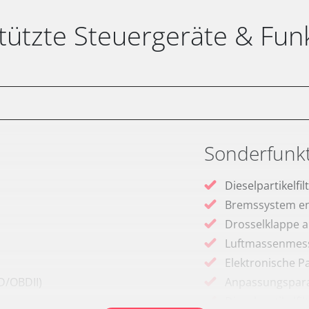
tützte Steuergeräte & Fun
Sonderfunk
Dieselpartikelfi
Bremssystem en
Drosselklappe 
Luftmassenmess
Elektronische P
D/OBDII)
Anpassungspara
Dieselpartikelfi