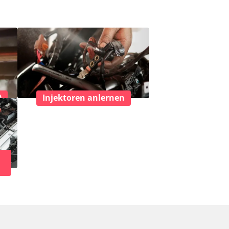
)
Injektoren anlernen