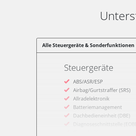
Unters
Alle Steuergeräte & Sonderfunktionen
Steuergeräte
ABS/ASR/ESP
Airbag/Gurtstraffer (SRS)
Allradelektronik
Batteriemanagement
Dachbedieneinheit (DBE)
Diagnoseschnittstelle (EOB
Einparkhilfe