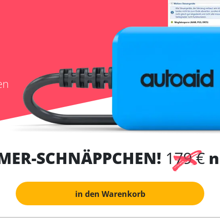
en
MER-SCHNÄPPCHEN!
179 €
n
in den Warenkorb