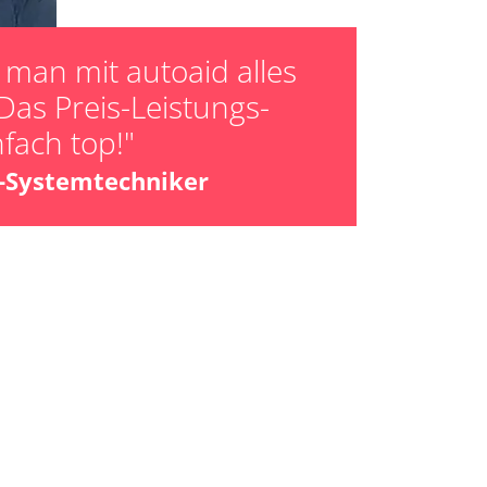
man mit autoaid alles
Das Preis-Leistungs-
nfach top!"
z-Systemtechniker