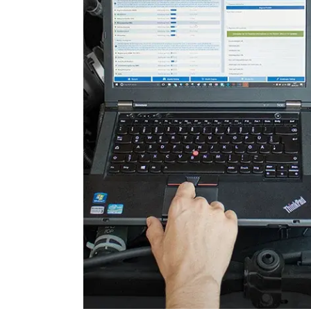
Start-Stopp-Automatik
Türsteuergerät hinten links
Türsteuergerät hinten rech
Türsteuergerät vorne links
Türsteuergerät vorne rech
Wegfahrsperre
Zentralelektronik