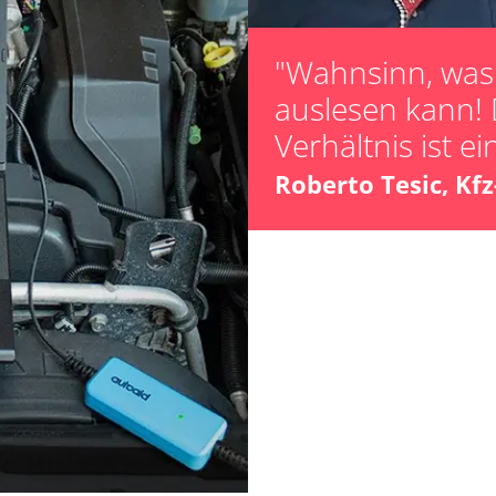
"Wahnsinn, was 
ts
auslesen kann! 
Verhältnis ist ei
ts
Roberto Tesic, Kf
Verfügbarkeit abhängig von Modell, Motorisierung, Ausstattung und Konfiguration