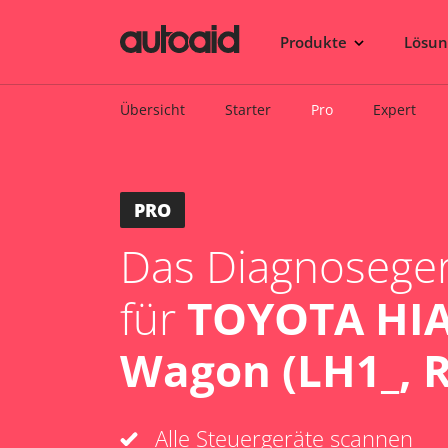
Produkte
Lösu
Übersicht
Starter
Pro
Expert
PRO
Das Diagnosegerä
für
TOYOTA HIAC
Wagon (LH1_, R
Alle Steuergeräte scannen