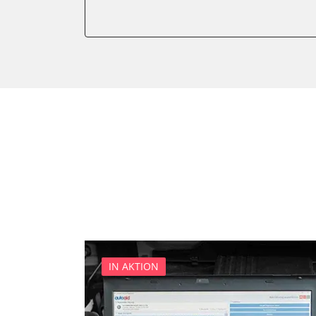
Elektrischer Fensterheber
Elektronische Zündanlage
Elektronisches Wählhebel
Feststellbremse (EPB / SBC)
Gateway
Getriebesteuerung
Klimaanlage
Kombiinstrument
Lenksäuleneinheit
Lichtsteuerung
Motorsteuerung (EMS)
Motorsteuerung 2 (EMS)
Navigationssystem
IN AKTION
Servolenkung
Sitzelektronik Fahrer
Start Authentifikation