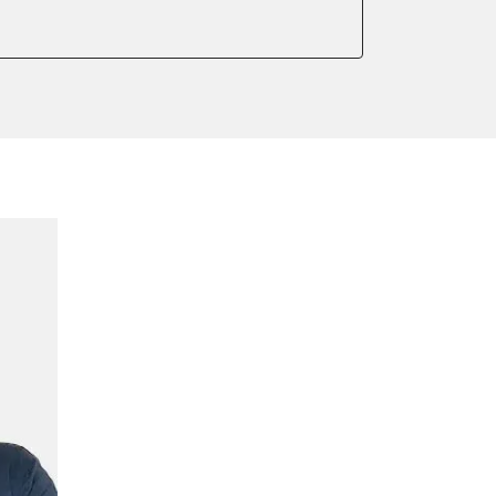
anlernen
Initialisierung
lernen
hlanpassung
Montageposition fahren
lung
er AGR Adaptionswerte