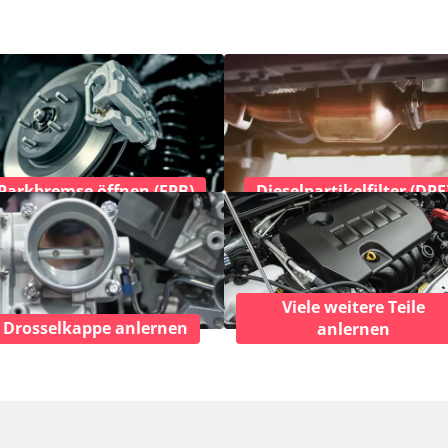
Parkbremse öffnen (EPB)
Dieselpartikelfilter (DPF
Viele weitere Teile
Drosselkappe anlernen
anlernen