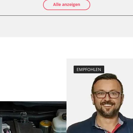
Alle anzeigen
Einspritzdüsen 
Hochdruckpumpe 
-Modul (EWM)
Lamdasonde an
Leerlaufdrehza
Parkbremse in 
Servicerückstel
Zurücksetzen d
EMPFOHLEN