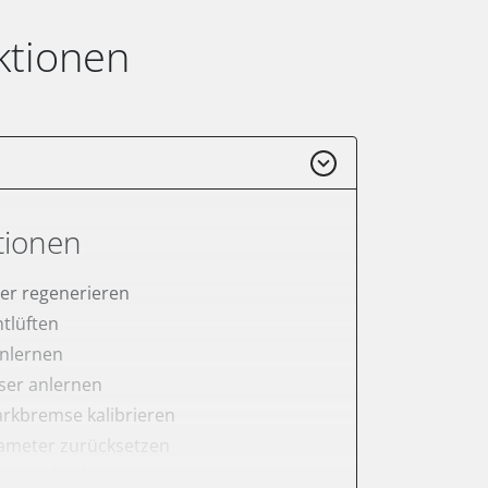
ktionen
tionen
lter regenerieren
tlüften
anlernen
er anlernen
arkbremse kalibrieren
meter zurücksetzen
lter wechseln