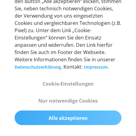
den Button „Alle akzeptieren“ klicken, stimmen
heute mehr als 60.000 Privatkunden und
Sie, neben technisch notwendigen Cookies,
Unternehmen.
der Verwendung von uns eingesetzten
Cookies und vergleichbaren Technologien (z.B.
Pixel) zu. Unter dem Link „Cookie-
Einstellungen“ können Sie den Einsatz
anpassen und widerrufen. Den Link hierfür
Technische Details &
finden Sie auch im Footer der Webseite.
Weitere Informationen finden Sie in unserer
Lieferumfang
. Kontakt:
.
Datenschutzerklärung
Impressum
Cookie-Einstellungen
Abmessungen
55 mm x 25 mm x 12 mm
Nur notwendige Cookies
Gewicht
Alle akzeptieren
200 g