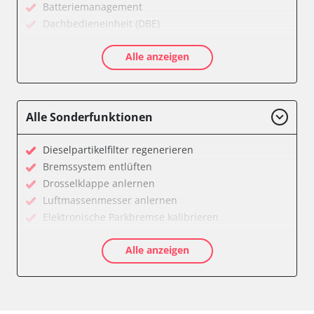
Batteriemanagement
Dachbedieneinheit (DBE)
Diagnoseschnittstelle (EOBD/OBDII)
Alle anzeigen
Einparkhilfe
Elektrischer Fensterheber
Elektronische Zündanlage
Elektronisches Wählhebel-Modul (EWM)
Alle Sonderfunktionen
Feststellbremse (EPB / SBC)
Gateway
Dieselpartikelfilter regenerieren
Getriebesteuerung
Bremssystem entlüften
Klimaanlage
Drosselklappe anlernen
Kombiinstrument
Luftmassenmesser anlernen
Lenksäuleneinheit
Elektronische Parkbremse kalibrieren
Lichtsteuerung
Anpassungsparameter zurücksetzen
Motorsteuerung (EMS)
Alle anzeigen
Dieselpartikelfilter wechseln
Motorsteuerung 2 (EMS)
Einspritzdüsen anlernen
Navigationssystem
Hochdruckpumpe Initialisierung
Servolenkung
Lamdasonde anlernen
Sitzelektronik Fahrer