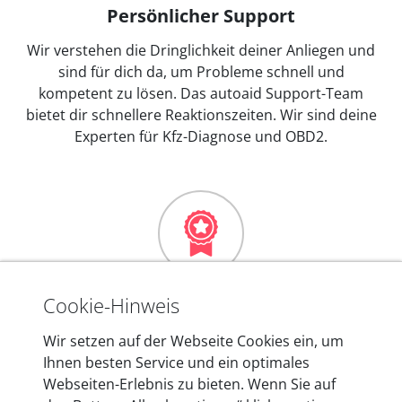
Persönlicher Support
Wir verstehen die Dringlichkeit deiner Anliegen und
sind für dich da, um Probleme schnell und
kompetent zu lösen. Das autoaid Support-Team
bietet dir schnellere Reaktionszeiten. Wir sind deine
Experten für Kfz-Diagnose und OBD2.
Mehr als 10 Jahre Erfahrung
Cookie-Hinweis
In den Kfz-Diagnosegeräten von autoaid stecken
Wir setzen auf der Webseite Cookies ein, um
mehr als 10 Jahre Erfahrung, und auch in Zukunft
Ihnen besten Service und ein optimales
entwickeln wir unsere Produkte am Standort in
Webseiten-Erlebnis zu bieten. Wenn Sie auf
Berlin laufend weiter. Auf diese Qualität vertrauen