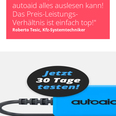
autoaid alles auslesen kann!
Das Preis-Leistungs-
Verhältnis ist einfach top!"
Roberto Tesic, Kfz-Systemtechniker