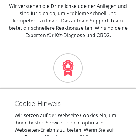
Wir verstehen die Dringlichkeit deiner Anliegen und
sind für dich da, um Probleme schnell und
kompetent zu lösen. Das autoaid Support-Team
bietet dir schnellere Reaktionszeiten. Wir sind deine
Experten für Kfz-Diagnose und OBD2.
Mehr als 10 Jahre Erfahrung
In den Kfz-Diagnosegeräten von autoaid stecken
Cookie-Hinweis
mehr als 10 Jahre Erfahrung, und auch in Zukunft
Wir setzen auf der Webseite Cookies ein, um
entwickeln wir unsere Produkte am Standort in
Ihnen besten Service und ein optimales
Berlin laufend weiter. Auf diese Qualität vertrauen
Webseiten-Erlebnis zu bieten. Wenn Sie auf
heute mehr als 60.000 Privatkunden und