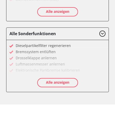
Diagnoseschnittstelle (EOBD/OBDII)
Alle anzeigen
Einparkhilfe
Elektrischer Fensterheber
Elektronische Zündanlage
Elektronisches Wählhebel-Modul (EWM)
Alle Sonderfunktionen
Feststellbremse (EPB / SBC)
Gateway
Dieselpartikelfilter regenerieren
Getriebesteuerung
Bremssystem entlüften
Klimaanlage
Drosselklappe anlernen
Kombiinstrument
Luftmassenmesser anlernen
Lenksäuleneinheit
Elektronische Parkbremse kalibrieren
Lichtsteuerung
Anpassungsparameter zurücksetzen
Motorsteuerung (EMS)
Alle anzeigen
Dieselpartikelfilter wechseln
Motorsteuerung 2 (EMS)
Einspritzdüsen anlernen
Navigationssystem
Hochdruckpumpe Initialisierung
Servolenkung
Lamdasonde anlernen
Sitzelektronik Fahrer
Leerlaufdrehzahlanpassung
Start Authentifikation
Parkbremse in Montageposition fahren