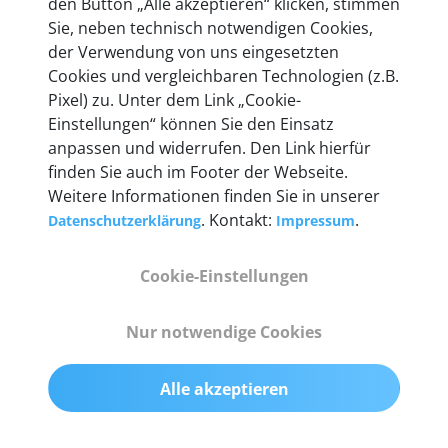
den Button „Alle akzeptieren“ klicken, stimmen
Unternehmen.
Sie, neben technisch notwendigen Cookies,
der Verwendung von uns eingesetzten
Cookies und vergleichbaren Technologien (z.B.
Pixel) zu. Unter dem Link „Cookie-
Einstellungen“ können Sie den Einsatz
Technische Details &
anpassen und widerrufen. Den Link hierfür
Lieferumfang
finden Sie auch im Footer der Webseite.
Weitere Informationen finden Sie in unserer
. Kontakt:
.
Datenschutzerklärung
Impressum
Abmessungen
Cookie-Einstellungen
55 mm x 25 mm x 12 mm
Nur notwendige Cookies
Gewicht
200 g
Alle akzeptieren
OBD2-Pins