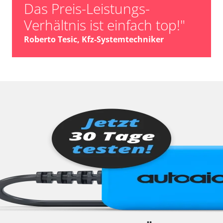
Das Preis-Leistungs-
Verhältnis ist einfach top!"
Roberto Tesic, Kfz-Systemtechniker