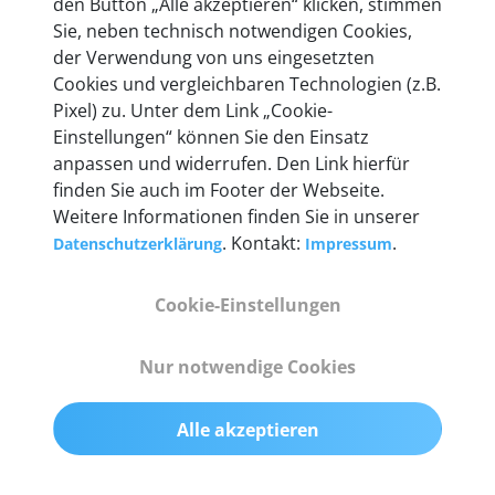
den Button „Alle akzeptieren“ klicken, stimmen
heute mehr als 60.000 Privatkunden und
Sie, neben technisch notwendigen Cookies,
Unternehmen.
der Verwendung von uns eingesetzten
Cookies und vergleichbaren Technologien (z.B.
Pixel) zu. Unter dem Link „Cookie-
Einstellungen“ können Sie den Einsatz
anpassen und widerrufen. Den Link hierfür
Technische Details &
finden Sie auch im Footer der Webseite.
Weitere Informationen finden Sie in unserer
Lieferumfang
. Kontakt:
.
Datenschutzerklärung
Impressum
Cookie-Einstellungen
Abmessungen
55 mm x 25 mm x 12 mm
Nur notwendige Cookies
Gewicht
Alle akzeptieren
200 g