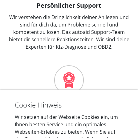
Persönlicher Support
Wir verstehen die Dringlichkeit deiner Anliegen und
sind für dich da, um Probleme schnell und
kompetent zu lösen. Das autoaid Support-Team
bietet dir schnellere Reaktionszeiten. Wir sind deine
Experten für Kfz-Diagnose und OBD2.
Mehr als 10 Jahre Erfahrung
Cookie-Hinweis
In den Kfz-Diagnosegeräten von autoaid stecken
Wir setzen auf der Webseite Cookies ein, um
mehr als 10 Jahre Erfahrung, und auch in Zukunft
Ihnen besten Service und ein optimales
entwickeln wir unsere Produkte am Standort in
Webseiten-Erlebnis zu bieten. Wenn Sie auf
Berlin laufend weiter. Auf diese Qualität vertrauen