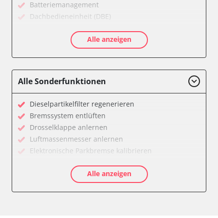
Batteriemanagement
Dachbedieneinheit (DBE)
Diagnoseschnittstelle (EOBD/OBDII)
Alle anzeigen
Einparkhilfe
Elektrischer Fensterheber
Elektronische Zündanlage
Elektronisches Wählhebel-Modul (EWM)
Alle Sonderfunktionen
Feststellbremse (EPB / SBC)
Gateway
Dieselpartikelfilter regenerieren
Getriebesteuerung
Bremssystem entlüften
Klimaanlage
Drosselklappe anlernen
Kombiinstrument
Luftmassenmesser anlernen
Lenksäuleneinheit
Elektronische Parkbremse kalibrieren
Lichtsteuerung
Anpassungsparameter zurücksetzen
Motorsteuerung (EMS)
Alle anzeigen
Dieselpartikelfilter wechseln
Motorsteuerung 2 (EMS)
Einspritzdüsen anlernen
Navigationssystem
Hochdruckpumpe Initialisierung
Servolenkung
Lamdasonde anlernen
Sitzelektronik Fahrer