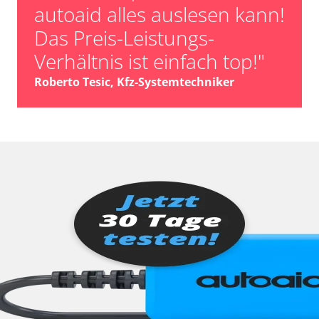
autoaid alles auslesen kann!
Das Preis-Leistungs-
Verhältnis ist einfach top!"
Roberto Tesic, Kfz-Systemtechniker