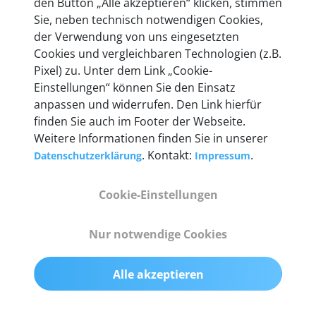
den Button „Alle akzeptieren“ klicken, stimmen
entwickeln wir unsere Produkte am Standort in
Sie, neben technisch notwendigen Cookies,
Berlin laufend weiter. Auf diese Qualität vertrauen
der Verwendung von uns eingesetzten
heute mehr als 60.000 Privatkunden und
Cookies und vergleichbaren Technologien (z.B.
Unternehmen.
Pixel) zu. Unter dem Link „Cookie-
Einstellungen“ können Sie den Einsatz
anpassen und widerrufen. Den Link hierfür
finden Sie auch im Footer der Webseite.
Weitere Informationen finden Sie in unserer
Technische Details &
. Kontakt:
.
Datenschutzerklärung
Impressum
Lieferumfang
Cookie-Einstellungen
Abmessungen
Nur notwendige Cookies
55 mm x 25 mm x 12 mm
Alle akzeptieren
Gewicht
200 g