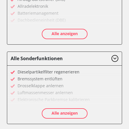
Allradelektronik
Batteriemanagement
Dachbedieneinheit (DBE)
Diagnoseschnittstelle (EOBD/OBDII)
Alle anzeigen
Einparkhilfe
Elektrischer Fensterheber
Elektronische Zündanlage
Elektronisches Wählhebel-Modul (EWM)
Alle Sonderfunktionen
Feststellbremse (EPB / SBC)
Gateway
Dieselpartikelfilter regenerieren
Getriebesteuerung
Bremssystem entlüften
Klimaanlage
Drosselklappe anlernen
Kombiinstrument
Luftmassenmesser anlernen
Lenksäuleneinheit
Elektronische Parkbremse kalibrieren
Lichtsteuerung
Anpassungsparameter zurücksetzen
Motorsteuerung (EMS)
Alle anzeigen
Dieselpartikelfilter wechseln
Motorsteuerung 2 (EMS)
Einspritzdüsen anlernen
Navigationssystem
Hochdruckpumpe Initialisierung