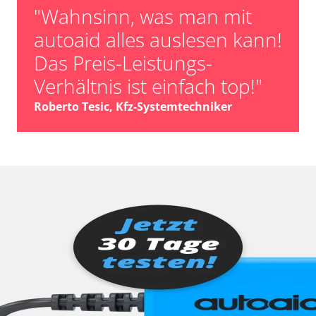
"Wahnsinn, was man mit
autoaid alles auslesen kann!
Das Preis-Leistungs-
Verhältnis ist einfach top!"
Roberto Tesic, Kfz-Systemtechniker