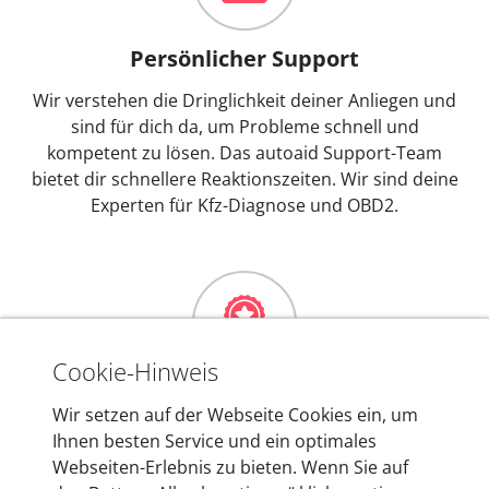
Persönlicher Support
Wir verstehen die Dringlichkeit deiner Anliegen und
sind für dich da, um Probleme schnell und
kompetent zu lösen. Das autoaid Support-Team
bietet dir schnellere Reaktionszeiten. Wir sind deine
Experten für Kfz-Diagnose und OBD2.
Cookie-Hinweis
Mehr als 10 Jahre Erfahrung
Wir setzen auf der Webseite Cookies ein, um
Ihnen besten Service und ein optimales
In den Kfz-Diagnosegeräten von autoaid stecken
Webseiten-Erlebnis zu bieten. Wenn Sie auf
mehr als 10 Jahre Erfahrung, und auch in Zukunft