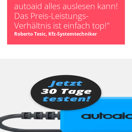
autoaid alles auslesen kann!
Das Preis-Leistungs-
Verhältnis ist einfach top!"
Roberto Tesic, Kfz-Systemtechniker