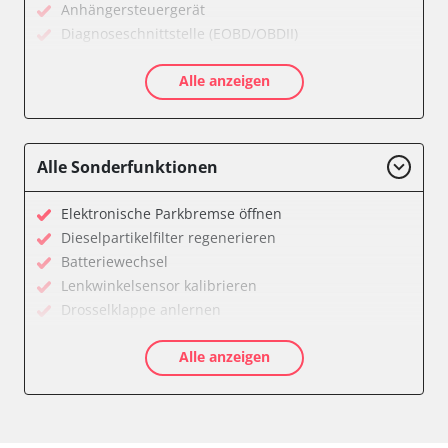
Anhängersteuergerät
Diagnoseschnittstelle (EOBD/OBDII)
Einparkhilfe
Alle anzeigen
Einparkhilfe Lenkhilfe
Gateway
Getriebesteuerung
Heckklappe
Alle Sonderfunktionen
Klimaanlage
Kombiinstrument
Elektronische Parkbremse öffnen
Lenkradelektronik
Dieselpartikelfilter regenerieren
Lenkradwinkel-Sensor
Batteriewechsel
Leuchtweitenregulierung (LWR)
Lenkwinkelsensor kalibrieren
Medienplayer 3
Drosselklappe anlernen
Motorsteuerung (EMS)
AGR Ventil anlernen
Navigationssystem
Alle anzeigen
Luftmassenmesser anlernen
Radio
Kraftstofftank entleeren
Servolenkung
Abblendgeschwindigkeit
Sitzpositionsspeicher Fahrer
Anpassungsparameter zurücksetzen
Soundsystem