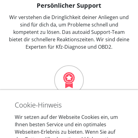
Persönlicher Support
Wir verstehen die Dringlichkeit deiner Anliegen und
sind für dich da, um Probleme schnell und
kompetent zu lösen. Das autoaid Support-Team
bietet dir schnellere Reaktionszeiten. Wir sind deine
Experten für Kfz-Diagnose und OBD2.
Mehr als 10 Jahre Erfahrung
Cookie-Hinweis
In den Kfz-Diagnosegeräten von autoaid stecken
Wir setzen auf der Webseite Cookies ein, um
mehr als 10 Jahre Erfahrung, und auch in Zukunft
Ihnen besten Service und ein optimales
entwickeln wir unsere Produkte am Standort in
Webseiten-Erlebnis zu bieten. Wenn Sie auf
Berlin laufend weiter. Auf diese Qualität vertrauen