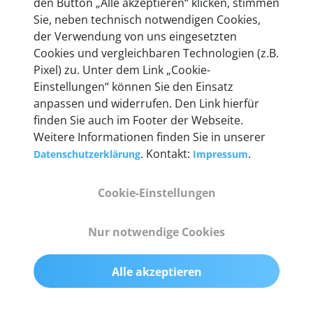
den Button „Alle akzeptieren“ klicken, stimmen
heute mehr als 60.000 Privatkunden und
Sie, neben technisch notwendigen Cookies,
Unternehmen.
der Verwendung von uns eingesetzten
Cookies und vergleichbaren Technologien (z.B.
Pixel) zu. Unter dem Link „Cookie-
Einstellungen“ können Sie den Einsatz
anpassen und widerrufen. Den Link hierfür
Technische Details &
finden Sie auch im Footer der Webseite.
Weitere Informationen finden Sie in unserer
Lieferumfang
. Kontakt:
.
Datenschutzerklärung
Impressum
Cookie-Einstellungen
Abmessungen
55 mm x 25 mm x 12 mm
Nur notwendige Cookies
Gewicht
Alle akzeptieren
200 g