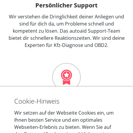
Persönlicher Support
Wir verstehen die Dringlichkeit deiner Anliegen und
sind für dich da, um Probleme schnell und
kompetent zu lösen. Das autoaid Support-Team
bietet dir schnellere Reaktionszeiten. Wir sind deine
Experten für Kfz-Diagnose und OBD2.
Mehr als 10 Jahre Erfahrung
Cookie-Hinweis
In den Kfz-Diagnosegeräten von autoaid stecken
Wir setzen auf der Webseite Cookies ein, um
mehr als 10 Jahre Erfahrung, und auch in Zukunft
Ihnen besten Service und ein optimales
entwickeln wir unsere Produkte am Standort in
Webseiten-Erlebnis zu bieten. Wenn Sie auf
Berlin laufend weiter. Auf diese Qualität vertrauen