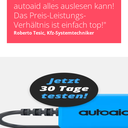
autoaid alles auslesen kann!
Das Preis-Leistungs-
Verhältnis ist einfach top!"
Roberto Tesic, Kfz-Systemtechniker