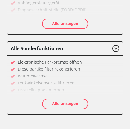
Anhängersteuergerät
Diagnoseschnittstelle (EOBD/OBDII)
Einparkhilfe
Alle anzeigen
Einparkhilfe Lenkhilfe
Gateway
Getriebesteuerung
Heckklappe
Alle Sonderfunktionen
Klimaanlage
Kombiinstrument
Elektronische Parkbremse öffnen
Lenkradelektronik
Dieselpartikelfilter regenerieren
Lenkradwinkel-Sensor
Batteriewechsel
Leuchtweitenregulierung (LWR)
Lenkwinkelsensor kalibrieren
Medienplayer 3
Drosselklappe anlernen
Motorsteuerung (EMS)
AGR Ventil anlernen
Navigationssystem
Alle anzeigen
Luftmassenmesser anlernen
Radio
Kraftstofftank entleeren
Servolenkung
Abblendgeschwindigkeit
Sitzpositionsspeicher Fahrer
Anpassungsparameter zurücksetzen
Soundsystem