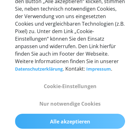
den Button „Alle akzeptieren“ klicken, stimmen
heute mehr als 60.000 Privatkunden und
Sie, neben technisch notwendigen Cookies,
Unternehmen.
der Verwendung von uns eingesetzten
Cookies und vergleichbaren Technologien (z.B.
Pixel) zu. Unter dem Link „Cookie-
Einstellungen“ können Sie den Einsatz
anpassen und widerrufen. Den Link hierfür
Technische Details &
finden Sie auch im Footer der Webseite.
Weitere Informationen finden Sie in unserer
Lieferumfang
. Kontakt:
.
Datenschutzerklärung
Impressum
Cookie-Einstellungen
Abmessungen
55 mm x 25 mm x 12 mm
Nur notwendige Cookies
Gewicht
Alle akzeptieren
200 g