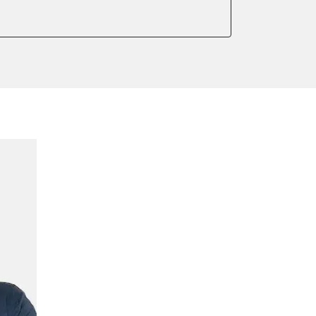
ntleeren
ndigkeit
meter zurücksetzen
lter wechseln
Sensor anlernen
anlernen
arkbremse schließen
ng
ellen
eifendruckvariante
lernen
stellung
lung
ptionswerte zurücksetzen
er AGR Adaptionswerte