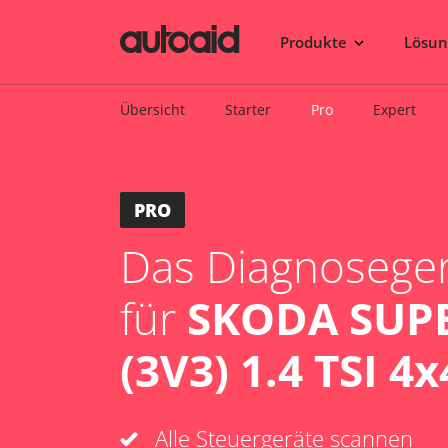
Produkte
Lösu
Übersicht
Starter
Pro
Expert
PRO
Das Diagnosegerä
für
SKODA SUPE
(3V3) 1.4 TSI 4x
Alle Steuergeräte scannen