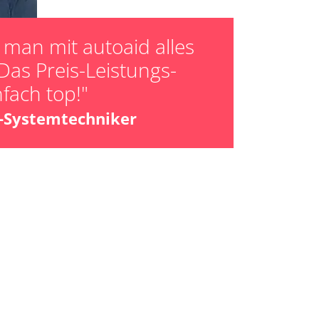
man mit autoaid alles
Das Preis-Leistungs-
nfach top!"
z-Systemtechniker