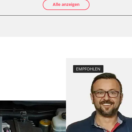
Alle anzeigen
Kraftstofftank e
Abblendgeschwi
Anpassungspara
Dieselpartikelfi
Differenzdruck 
Einspritzdüsen 
Elektronische P
LWR)
Grundeinstellu
EMPFOHLEN
Injektoren einst
Kodierung der R
Lamdasonde an
Scheinwerferein
Servicerückstel
er
Turbolader Ada
Zurücksetzen d