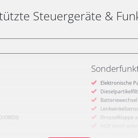
tützte Steuergeräte & Fun
Sonderfunk
Elektronische P
Dieselpartikelfi
Batteriewechsel
Lenkwinkelsenso
D/OBDII)
Drosselklappe 
AGR Ventil anle
Luftmassenmess