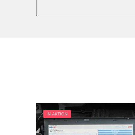
Gateway
Getriebesteuerung
Heckklappe
Klimaanlage
Kombiinstrument
Lenkradelektronik
Lenkradwinkel-Sensor
Leuchtweitenregulierung (
Medienplayer 3
Motorsteuerung (EMS)
Navigationssystem
Radio
Servolenkung
IN AKTION
Sitzpositionsspeicher Fahr
Soundsystem
Stand-/Zusatzheizung 2