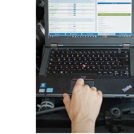
Start Authentifikation
Telefon-/Notruf-System
Türsteuergerät hinten links
Türsteuergerät hinten rech
Türsteuergerät vorne links
Türsteuergerät vorne rech
Wegfahrsperre
Zentralelektronik
Zentralelektronik 2
Zentralmodul Komfort