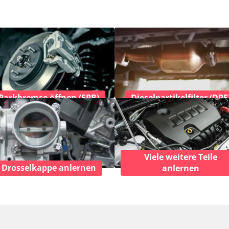
Parkbremse öffnen (EPB)
Dieselpartikelfilter (DPF
Viele weitere Teile
Drosselkappe anlernen
anlernen