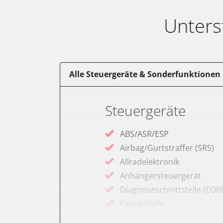
Unters
Alle Steuergeräte & Sonderfunktionen
Steuergeräte
ABS/ASR/ESP
Airbag/Gurtstraffer (SRS)
Allradelektronik
Anhängersteuergerät
Diagnoseschnittstelle (EOB
Einparkhilfe
Einparkhilfe Lenkhilfe