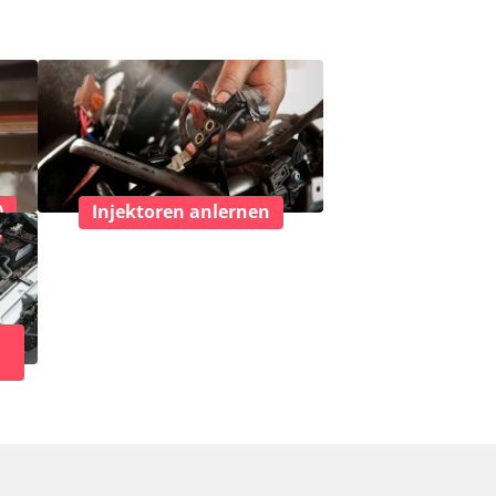
)
Injektoren anlernen