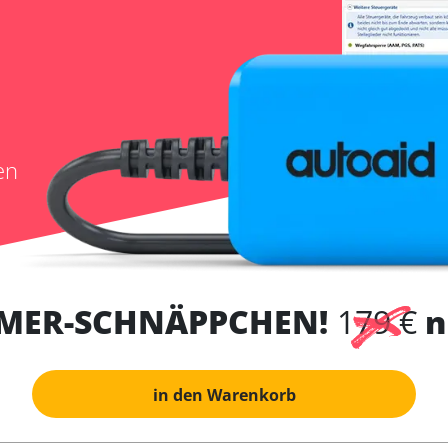
en
MER-SCHNÄPPCHEN!
179 €
n
in den Warenkorb