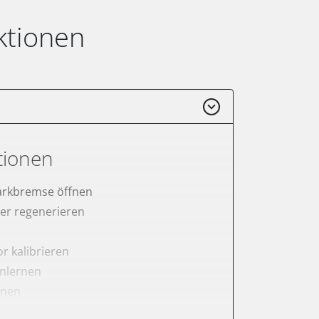
ktionen
tionen
arkbremse öffnen
lter regenerieren
r kalibrieren
anlernen
rnen
er anlernen