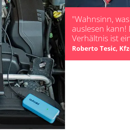
"Wahnsinn, was 
auslesen kann! 
ts
Verhältnis ist ei
ts
Roberto Tesic, Kf
Verfügbarkeit abhängig von Modell, Motorisierung, Ausstattung und Konfiguration