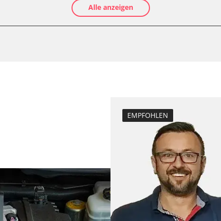
Alle anzeigen
Luftmassenmess
Kraftstofftank e
Elektronische P
Anpassungspara
Dieselpartikelfi
Differenzdruck 
Einspritzdüsen 
LWR)
Elektronische P
EMPFOHLEN
Grundeinstellu
Injektoren einst
Kodierung der R
Lamdasonde an
Scheinwerferein
K)
Servicerückstel
Turbolader Ada
er
Zurücksetzen d