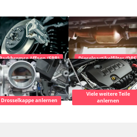
Parkbremse öffnen (EPB)
Dieselpartikelfilter (DPF
Viele weitere Teile
Drosselkappe anlernen
anlernen