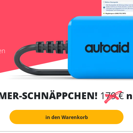
en
MER-SCHNÄPPCHEN!
179 €
n
in den Warenkorb