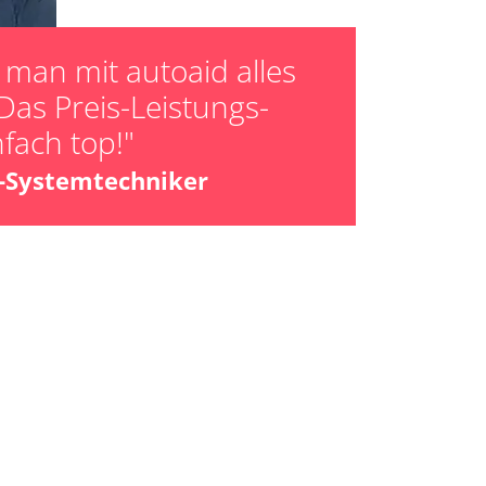
man mit autoaid alles
Das Preis-Leistungs-
nfach top!"
z-Systemtechniker