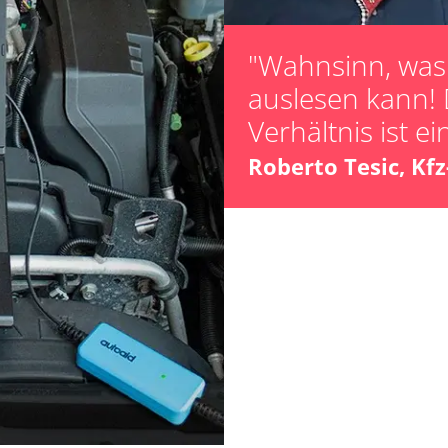
"Wahnsinn, was 
auslesen kann! 
Verhältnis ist ei
ts
Roberto Tesic, Kf
ts
Verfügbarkeit abhängig von Modell, Motorisierung, Ausstattung und Konfiguration