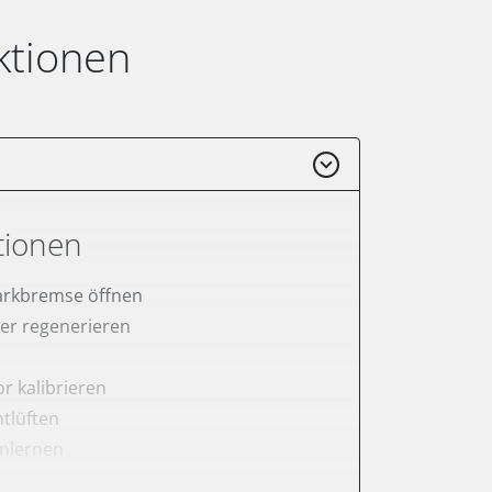
ktionen
tionen
arkbremse öffnen
lter regenerieren
r kalibrieren
tlüften
anlernen
rnen