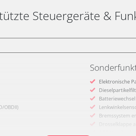
tützte Steuergeräte & Fun
Sonderfunk
Elektronische P
Dieselpartikelfi
Batteriewechsel
D/OBDII)
Lenkwinkelsenso
Bremssystem en
Drosselklappe 
AGR Ventil anle