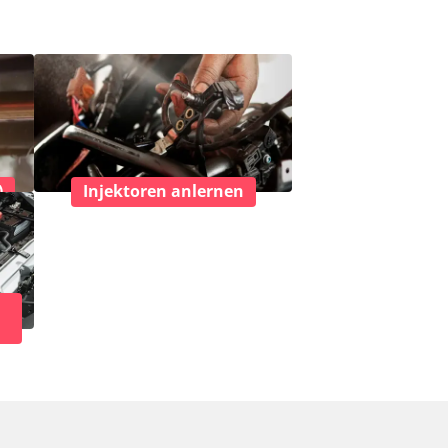
)
Injektoren anlernen