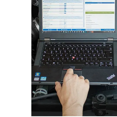
Stand-/Zusatzheizung
Stand-/Zusatzheizung 2
Telefon-/Notruf-System
Türsteuergerät hinten links
Türsteuergerät hinten rech
Türsteuergerät vorne links
Türsteuergerät vorne rech
Wegfahrsperre
Zentralelektronik
Zentralmodul Komfort