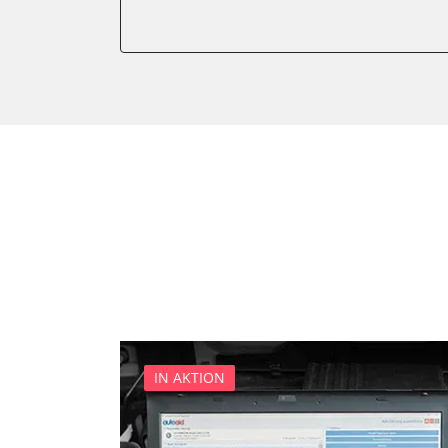
Gateway
Getriebesteuerung
Innenraumüberwachung
Klimaanlage
Kombiinstrument
Lenkradelektronik
Lenkradwinkel-Sensor
Leuchtweitenregulierung (
Medienplayer 3
Motorsteuerung (EMS)
Multifunktionslenkrad
Navigationssystem
Radio
IN AKTION
Reifendruckkontrolle 2 (RD
Servolenkung
Sitzpositionsspeicher Fahr