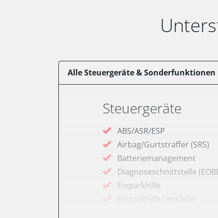
Unters
Alle Steuergeräte & Sonderfunktionen
Steuergeräte
ABS/ASR/ESP
Airbag/Gurtstraffer (SRS)
Batteriemanagement
Diagnoseschnittstelle (EOB
Einparkhilfe
Einparkhilfe Lenkhilfe
Feststellbremse (EPB / SBC)