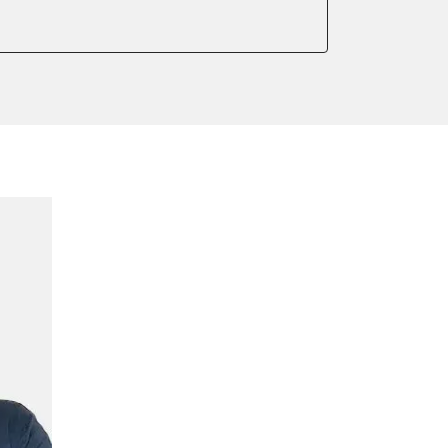
er anlernen
ntleeren
arkbremse kalibrieren
meter zurücksetzen
lter wechseln
Sensor anlernen
anlernen
arkbremse schließen
ng
ellen
eifendruckvariante
lernen
stellung
lung
ptionswerte zurücksetzen
er AGR Adaptionswerte