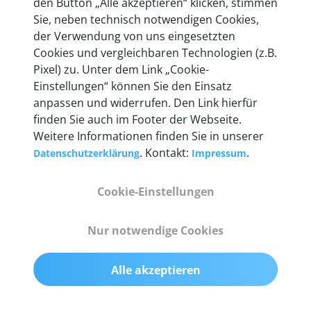
den Button „Alle akzeptieren“ klicken, stimmen
Unternehmen.
Sie, neben technisch notwendigen Cookies,
der Verwendung von uns eingesetzten
Cookies und vergleichbaren Technologien (z.B.
Pixel) zu. Unter dem Link „Cookie-
Einstellungen“ können Sie den Einsatz
Technische Details &
anpassen und widerrufen. Den Link hierfür
Lieferumfang
finden Sie auch im Footer der Webseite.
Weitere Informationen finden Sie in unserer
. Kontakt:
.
Datenschutzerklärung
Impressum
Abmessungen
Cookie-Einstellungen
55 mm x 25 mm x 12 mm
Nur notwendige Cookies
Gewicht
200 g
Alle akzeptieren
OBD2-Pins