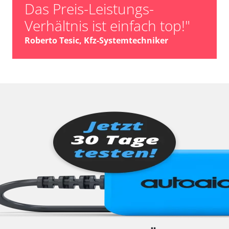
Das Preis-Leistungs-
Verhältnis ist einfach top!"
Roberto Tesic, Kfz-Systemtechniker