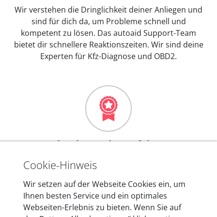
Wir verstehen die Dringlichkeit deiner Anliegen und
sind für dich da, um Probleme schnell und
kompetent zu lösen. Das autoaid Support-Team
bietet dir schnellere Reaktionszeiten. Wir sind deine
Experten für Kfz-Diagnose und OBD2.
Mehr als 10 Jahre Erfahrung
In den Kfz-Diagnosegeräten von autoaid stecken
Cookie-Hinweis
mehr als 10 Jahre Erfahrung, und auch in Zukunft
Wir setzen auf der Webseite Cookies ein, um
entwickeln wir unsere Produkte am Standort in
Ihnen besten Service und ein optimales
Berlin laufend weiter. Auf diese Qualität vertrauen
Webseiten-Erlebnis zu bieten. Wenn Sie auf
heute mehr als 60.000 Privatkunden und