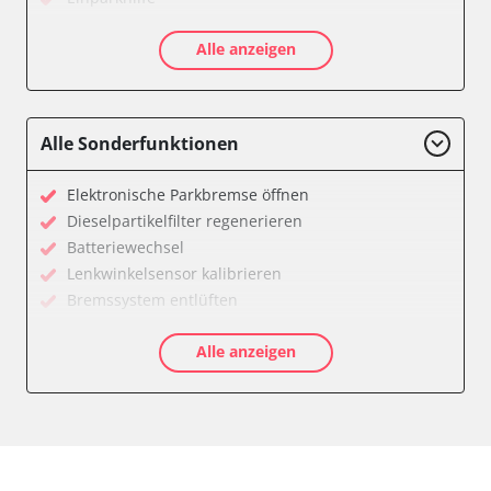
Einparkhilfe Lenkhilfe
Alle anzeigen
Feststellbremse (EPB / SBC)
Gateway
Getriebesteuerung
Innenraumüberwachung
Alle Sonderfunktionen
Klimaanlage
Kombiinstrument
Elektronische Parkbremse öffnen
Lenkradelektronik
Dieselpartikelfilter regenerieren
Lenkradwinkel-Sensor
Batteriewechsel
Leuchtweitenregulierung (LWR)
Lenkwinkelsensor kalibrieren
Medienplayer 3
Bremssystem entlüften
Motorsteuerung (EMS)
Drosselklappe anlernen
Multifunktionslenkrad
Alle anzeigen
AGR Ventil anlernen
Navigationssystem
Luftmassenmesser anlernen
Radio
Kraftstofftank entleeren
Reifendruckkontrolle 2 (RDK)
Elektronische Parkbremse kalibrieren
Servolenkung
Anpassungsparameter zurücksetzen
Sitzpositionsspeicher Fahrer
Dieselpartikelfilter wechseln