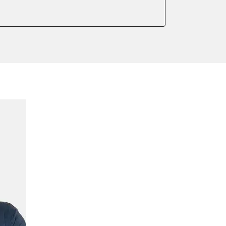
er anlernen
ntleeren
arkbremse kalibrieren
meter zurücksetzen
lter wechseln
Sensor anlernen
anlernen
arkbremse schließen
ng
ellen
eifendruckvariante
lernen
stellung
lung
ptionswerte zurücksetzen
er AGR Adaptionswerte