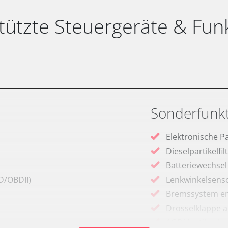
tützte Steuergeräte & Fun
Sonderfunk
Elektronische P
Dieselpartikelfi
Batteriewechsel
D/OBDII)
Lenkwinkelsenso
Bremssystem en
Drosselklappe 
AGR Ventil anle