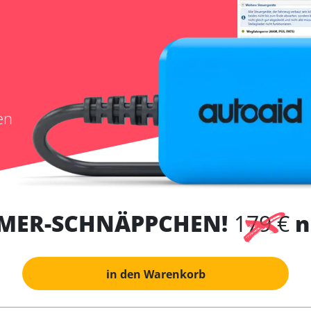
en
MER-SCHNÄPPCHEN!
179 €
n
in den Warenkorb