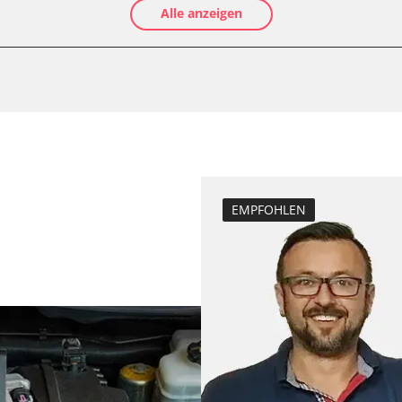
Alle anzeigen
Luftmassenmess
Kraftstofftank e
Elektronische P
Anpassungspara
Dieselpartikelfi
Differenzdruck 
Einspritzdüsen 
LWR)
Elektronische P
EMPFOHLEN
Grundeinstellu
Injektoren einst
Kodierung der R
Lamdasonde an
Scheinwerferein
K)
Servicerückstel
Turbolader Ada
er
Zurücksetzen d