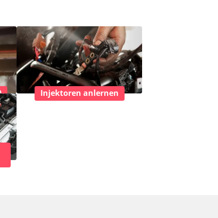
)
Injektoren anlernen