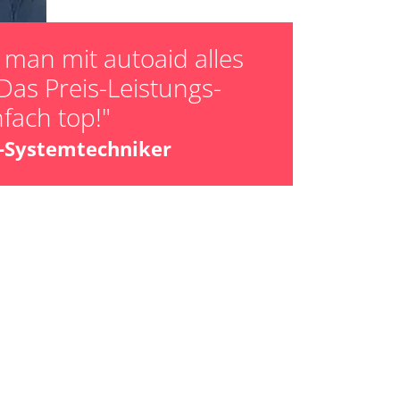
man mit autoaid alles
Das Preis-Leistungs-
nfach top!"
z-Systemtechniker