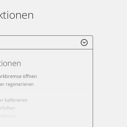
ktionen
tionen
arkbremse öffnen
lter regenerieren
r kalibrieren
tlüften
anlernen
rnen