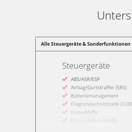
Unters
Alle Steuergeräte & Sonderfunktionen
Steuergeräte
ABS/ASR/ESP
Airbag/Gurtstraffer (SRS)
Batteriemanagement
Diagnoseschnittstelle (EOB
Einparkhilfe
Einparkhilfe Lenkhilfe
Feststellbremse (EPB / SBC)