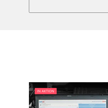
Gateway
Getriebesteuerung
Innenraumüberwachung
Klimaanlage
Kombiinstrument
Lenkradelektronik
Lenkradwinkel-Sensor
Leuchtweitenregulierung (
Medienplayer 3
Motorsteuerung (EMS)
Multifunktionslenkrad
Navigationssystem
Radio
IN AKTION
Reifendruckkontrolle 2 (RD
Servolenkung
Sitzpositionsspeicher Fahr