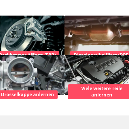
Parkbremse öffnen (EPB)
Dieselpartikelfilter (DPF
Viele weitere Teile
Drosselkappe anlernen
anlernen