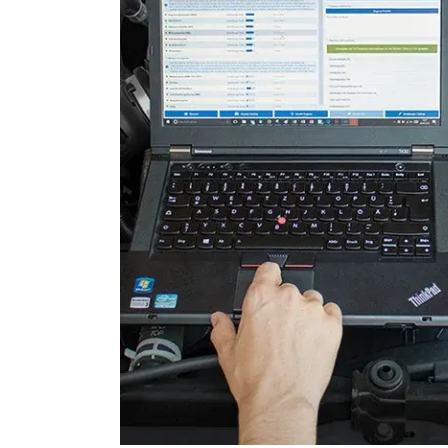
Stand-/Zusatzheizung
Stand-/Zusatzheizung 2
Telefon-/Notruf-System
Türsteuergerät hinten links
Türsteuergerät hinten rech
Türsteuergerät vorne links
Türsteuergerät vorne rech
Wegfahrsperre
Zentralelektronik
Zentralmodul Komfort