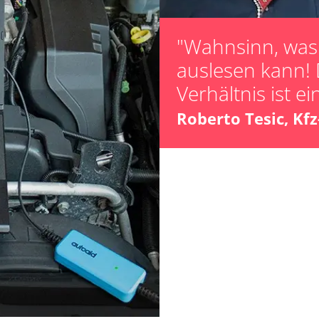
"Wahnsinn, was 
auslesen kann! 
Verhältnis ist ei
ts
Roberto Tesic, Kf
ts
Verfügbarkeit abhängig von Modell, Motorisierung, Ausstattung und Konfiguration