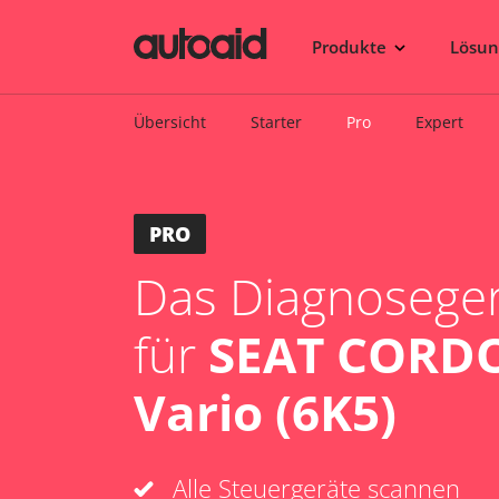
Produkte
Lösu
Übersicht
Starter
Pro
Expert
PRO
Das Diagnosegerä
für
SEAT CORD
Vario (6K5)
Alle Steuergeräte scannen