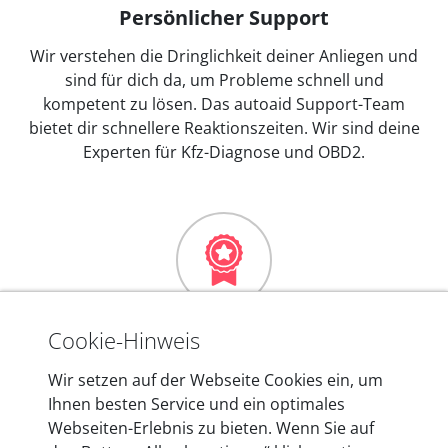
Persönlicher Support
Wir verstehen die Dringlichkeit deiner Anliegen und
sind für dich da, um Probleme schnell und
kompetent zu lösen. Das autoaid Support-Team
bietet dir schnellere Reaktionszeiten. Wir sind deine
Experten für Kfz-Diagnose und OBD2.
Mehr als 10 Jahre Erfahrung
Cookie-Hinweis
In den Kfz-Diagnosegeräten von autoaid stecken
Wir setzen auf der Webseite Cookies ein, um
mehr als 10 Jahre Erfahrung, und auch in Zukunft
Ihnen besten Service und ein optimales
entwickeln wir unsere Produkte am Standort in
Webseiten-Erlebnis zu bieten. Wenn Sie auf
Berlin laufend weiter. Auf diese Qualität vertrauen