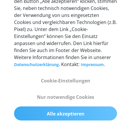
den Button „Alle akzeptieren“ klicken, stimmen
heute mehr als 60.000 Privatkunden und
Sie, neben technisch notwendigen Cookies,
Unternehmen.
der Verwendung von uns eingesetzten
Cookies und vergleichbaren Technologien (z.B.
Pixel) zu. Unter dem Link „Cookie-
Einstellungen“ können Sie den Einsatz
anpassen und widerrufen. Den Link hierfür
Technische Details &
finden Sie auch im Footer der Webseite.
Weitere Informationen finden Sie in unserer
Lieferumfang
. Kontakt:
.
Datenschutzerklärung
Impressum
Cookie-Einstellungen
Abmessungen
55 mm x 25 mm x 12 mm
Nur notwendige Cookies
Gewicht
Alle akzeptieren
200 g