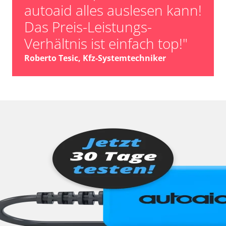
autoaid alles auslesen kann!
Das Preis-Leistungs-
Verhältnis ist einfach top!"
Roberto Tesic, Kfz-Systemtechniker