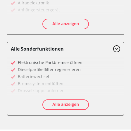
Allradelektronik
Anhängersteuergerät
Diagnoseschnittstelle (EOBD/OBDII)
Alle anzeigen
Differentialsperre
Einparkhilfe
Einparkhilfe Lenkhilfe
Federung
Alle Sonderfunktionen
Feststellbremse (EPB / SBC)
Gateway
Elektronische Parkbremse öffnen
Getriebesteuerung
Dieselpartikelfilter regenerieren
Heckklappe
Batteriewechsel
Informationselektronik
Bremssystem entlüften
Klimaanlage
Drosselklappe anlernen
Kombiinstrument
Kraftstofftank entleeren
Lenkradelektronik
Alle anzeigen
Elektronische Parkbremse kalibrieren
Leuchtweitenregulierung (LWR)
Ölservicerückstellung
Motorsteuerung (EMS)
Anpassungsparameter zurücksetzen
Motorsteuerung 2 (EMS)
Bremsdrucksensor Nullpunkt-Kompensation
Niveauregulierung