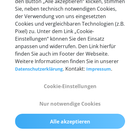
den Button „Alle akzeptieren“ klicken, stimmen
Unternehmen.
Sie, neben technisch notwendigen Cookies,
der Verwendung von uns eingesetzten
Cookies und vergleichbaren Technologien (z.B.
Pixel) zu. Unter dem Link „Cookie-
Einstellungen“ können Sie den Einsatz
Technische Details &
anpassen und widerrufen. Den Link hierfür
Lieferumfang
finden Sie auch im Footer der Webseite.
Weitere Informationen finden Sie in unserer
. Kontakt:
.
Datenschutzerklärung
Impressum
Abmessungen
Cookie-Einstellungen
55 mm x 25 mm x 12 mm
Nur notwendige Cookies
Gewicht
200 g
Alle akzeptieren
OBD2-Pins