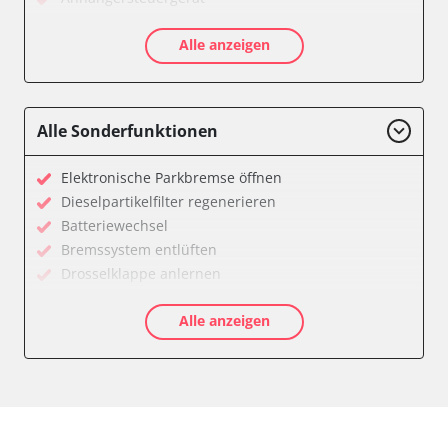
Diagnoseschnittstelle (EOBD/OBDII)
Alle anzeigen
Differentialsperre
Einparkhilfe
Einparkhilfe Lenkhilfe
Federung
Alle Sonderfunktionen
Feststellbremse (EPB / SBC)
Gateway
Elektronische Parkbremse öffnen
Getriebesteuerung
Dieselpartikelfilter regenerieren
Heckklappe
Batteriewechsel
Informationselektronik
Bremssystem entlüften
Klimaanlage
Drosselklappe anlernen
Kombiinstrument
Kraftstofftank entleeren
Lenkradelektronik
Alle anzeigen
Elektronische Parkbremse kalibrieren
Leuchtweitenregulierung (LWR)
Ölservicerückstellung
Motorsteuerung (EMS)
Anpassungsparameter zurücksetzen
Motorsteuerung 2 (EMS)
Bremsdrucksensor Nullpunkt-Kompensation
Niveauregulierung
Dieselpartikelfilter wechseln
Reifendruckkontrolle (RDK)
Differenzdruck Sensor anlernen