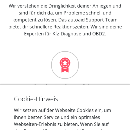
Wir verstehen die Dringlichkeit deiner Anliegen und
sind für dich da, um Probleme schnell und
kompetent zu lösen. Das autoaid Support-Team
bietet dir schnellere Reaktionszeiten. Wir sind deine
Experten für Kfz-Diagnose und OBD2.
Mehr als 10 Jahre Erfahrung
In den Kfz-Diagnosegeräten von autoaid stecken
Cookie-Hinweis
mehr als 10 Jahre Erfahrung, und auch in Zukunft
Wir setzen auf der Webseite Cookies ein, um
entwickeln wir unsere Produkte am Standort in
Ihnen besten Service und ein optimales
Berlin laufend weiter. Auf diese Qualität vertrauen
Webseiten-Erlebnis zu bieten. Wenn Sie auf
heute mehr als 60.000 Privatkunden und