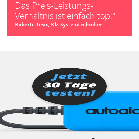
Das Preis-Leistungs-
Verhältnis ist einfach top!"
Roberto Tesic, Kfz-Systemtechniker