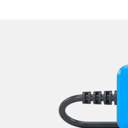
Zentralelektronik hinten
Zentralelektronik vorne
Zentralmodul Komfort