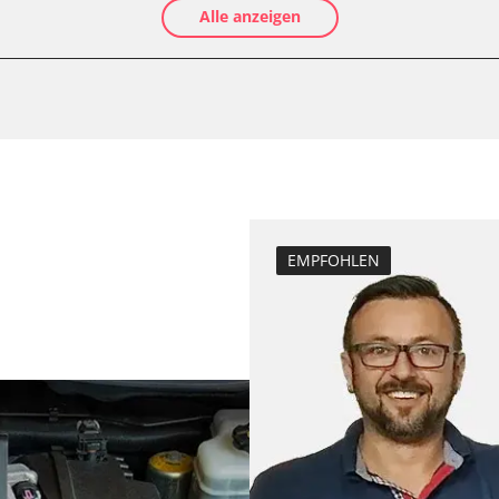
Alle anzeigen
Ölservicerückst
Anpassungspara
Bremsdrucksens
Dieselpartikelfi
Differenzdruck 
Einspritzdüsen 
Elektronische P
Grundeinstellu
EMPFOHLEN
Injektor Adapti
Lamdasonde an
Längsbeschleun
LWR)
Kalibrierung
Parkbremse in 
Querbeschleuni
Kalibrierung
Servicerückstel