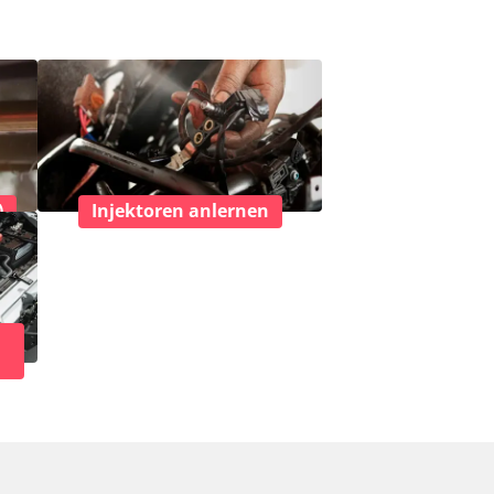
)
Injektoren anlernen