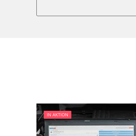
Einparkhilfe
Einparkhilfe Lenkhilfe
Federung
Feststellbremse (EPB / SBC)
Gateway
Getriebesteuerung
Heckklappe
Informationselektronik
Klimaanlage
Kombiinstrument
Lenkradelektronik
Leuchtweitenregulierung (
Motorsteuerung (EMS)
IN AKTION
Motorsteuerung 2 (EMS)
Niveauregulierung
Reifendruckkontrolle (RDK)