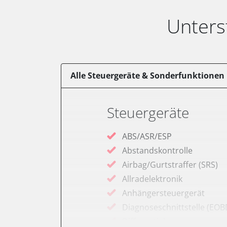
Unters
Alle Steuergeräte & Sonderfunktionen
Steuergeräte
ABS/ASR/ESP
Abstandskontrolle
Airbag/Gurtstraffer (SRS)
Allradelektronik
Anhängersteuergerät
Diagnoseschnittstelle (EOB
Differentialsperre