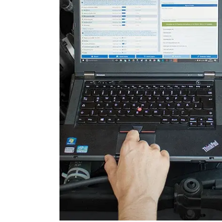
Rückfahrkamera
Servolenkung
Sitzbelegungserkennung (
Sitzpositionsspeicher Beifa
Sitzpositionsspeicher Fahr
Spurwechselassistent
Stand-/Zusatzheizung
Start Authentifikation
Türsteuergerät hinten links
Türsteuergerät hinten rech
Türsteuergerät vorne links
Türsteuergerät vorne rech
Verbaute Steuergeräte
Verteilergetriebe
Wischersteuerung
Zentralelektronik