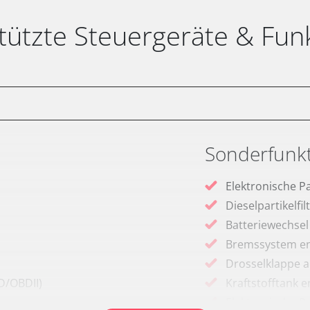
tützte Steuergeräte & Fun
Sonderfunk
Elektronische P
Dieselpartikelfi
Batteriewechsel
Bremssystem en
Drosselklappe 
D/OBDII)
Kraftstofftank e
Elektronische P