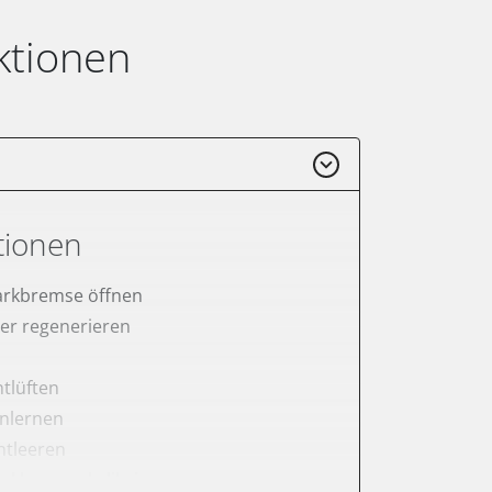
ktionen
tionen
arkbremse öffnen
lter regenerieren
tlüften
anlernen
ntleeren
arkbremse kalibrieren