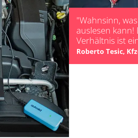
Steuergerät zur
"Wahnsinn, was 
OCM)
auslesen kann! 
hrer
Verhältnis ist ei
er
Roberto Tesic, Kf
ts
ts