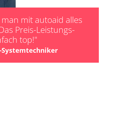
ücksetzen
man mit autoaid alles
Das Preis-Leistungs-
nfach top!"
z-Systemtechniker