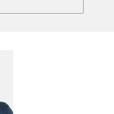
ellung
meter zurücksetzen
or Nullpunkt-Kompensation
lter wechseln
Sensor anlernen
anlernen
arkbremse schließen
ng
onswerte zurücksetzen
lernen
igungssensor Nullpunkt-
Montageposition fahren
gungssensor Nullpunkt-
lung