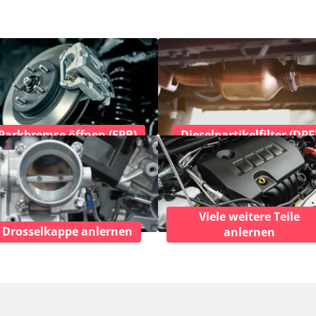
Parkbremse öffnen (EPB)
Dieselpartikelfilter (DPF
Viele weitere Teile
Drosselkappe anlernen
anlernen