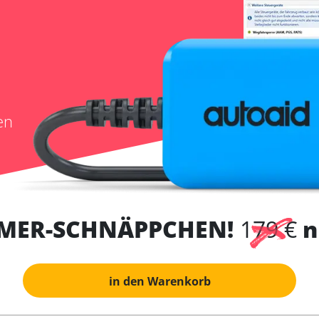
en
MER-SCHNÄPPCHEN!
179 €
n
in den Warenkorb