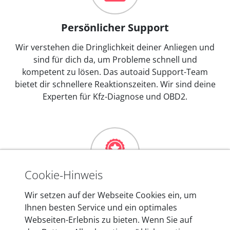
Persönlicher Support
Wir verstehen die Dringlichkeit deiner Anliegen und
sind für dich da, um Probleme schnell und
kompetent zu lösen. Das autoaid Support-Team
bietet dir schnellere Reaktionszeiten. Wir sind deine
Experten für Kfz-Diagnose und OBD2.
Cookie-Hinweis
Mehr als 10 Jahre Erfahrung
Wir setzen auf der Webseite Cookies ein, um
Ihnen besten Service und ein optimales
In den Kfz-Diagnosegeräten von autoaid stecken
Webseiten-Erlebnis zu bieten. Wenn Sie auf
mehr als 10 Jahre Erfahrung, und auch in Zukunft