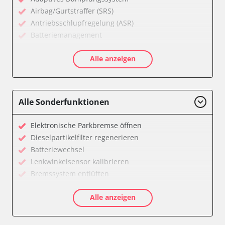
Airbag/Gurtstraffer (SRS)
Antriebsschlupfregelung (ASR)
Batteriemanagement
CD-Wechsler
Alle anzeigen
Diagnoseschnittstelle (EOBD/OBDII)
Diebstahlwarnanlage
Diesel Additiv-System
Einparkhilfe
Alle Sonderfunktionen
Fahrzeug Stabilitätskontrolle (VSC)
Fernlichtassistent
Elektronische Parkbremse öffnen
Feststellbremse (EPB / SBC)
Dieselpartikelfilter regenerieren
Getriebesteuerung
Batteriewechsel
Gurtkontrollleuchten
Lenkwinkelsensor kalibrieren
Informationsanzeige
Bremssystem entlüften
Informationsanzeige Armaturenbrett
Drosselklappe anlernen
Informationsanzeige vorne (FDIM)
Alle anzeigen
AGR Ventil anlernen
Karosseriesteuerung
Luftmassenmesser anlernen
Klimaanlage
Kraftstofftank entleeren