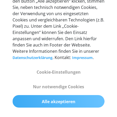
den Button „Alle akzeptieren“ klicken, stimmen
entwickeln wir unsere Produkte am Standort in
Sie, neben technisch notwendigen Cookies,
Berlin laufend weiter. Auf diese Qualität vertrauen
der Verwendung von uns eingesetzten
heute mehr als 60.000 Privatkunden und
Cookies und vergleichbaren Technologien (z.B.
Unternehmen.
Pixel) zu. Unter dem Link „Cookie-
Einstellungen“ können Sie den Einsatz
anpassen und widerrufen. Den Link hierfür
finden Sie auch im Footer der Webseite.
Weitere Informationen finden Sie in unserer
Technische Details &
. Kontakt:
.
Datenschutzerklärung
Impressum
Lieferumfang
Cookie-Einstellungen
Abmessungen
Nur notwendige Cookies
55 mm x 25 mm x 12 mm
Alle akzeptieren
Gewicht
200 g