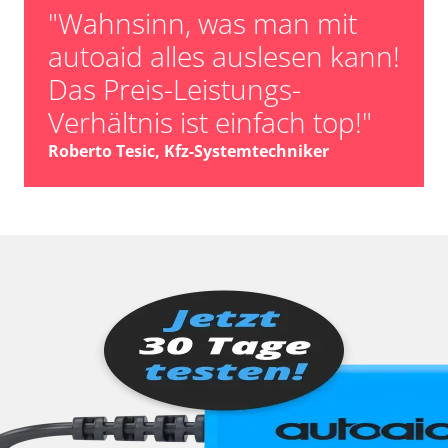
"Wahnsinn, was man mit
autoaid alles auslesen kann!
Das Preis-Leistungs-
Verhältnis ist einfach top!"
Roberto Tesic, Kfz-Systemtechniker