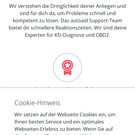
Wir verstehen die Dringlichkeit deiner Anliegen und
sind für dich da, um Probleme schnell und
kompetent zu lösen. Das autoaid Support-Team
bietet dir schnellere Reaktionszeiten. Wir sind deine
Experten für Kfz-Diagnose und OBD2.
Mehr als 10 Jahre Erfahrung
In den Kfz-Diagnosegeräten von autoaid stecken
Cookie-Hinweis
mehr als 10 Jahre Erfahrung, und auch in Zukunft
Wir setzen auf der Webseite Cookies ein, um
entwickeln wir unsere Produkte am Standort in
Ihnen besten Service und ein optimales
Berlin laufend weiter. Auf diese Qualität vertrauen
Webseiten-Erlebnis zu bieten. Wenn Sie auf
heute mehr als 60.000 Privatkunden und