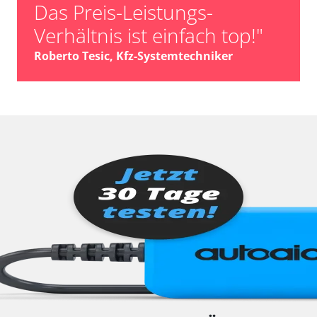
Das Preis-Leistungs-
Verhältnis ist einfach top!"
Roberto Tesic, Kfz-Systemtechniker