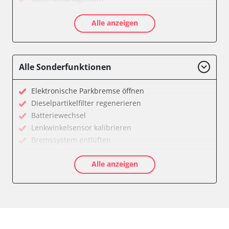
CD-Wechsler
Alle anzeigen
Diagnoseschnittstelle (EOBD/OBDII)
Diebstahlwarnanlage
Diesel Additiv-System
Einparkhilfe
Alle Sonderfunktionen
Fahrzeug Stabilitätskontrolle (VSC)
Fernlichtassistent
Elektronische Parkbremse öffnen
Feststellbremse (EPB / SBC)
Dieselpartikelfilter regenerieren
Getriebesteuerung
Batteriewechsel
Gurtkontrollleuchten
Lenkwinkelsensor kalibrieren
Informationsanzeige
Bremssystem entlüften
Informationsanzeige Armaturenbrett
Drosselklappe anlernen
Informationsanzeige vorne (FDIM)
Alle anzeigen
AGR Ventil anlernen
Karosseriesteuerung
Luftmassenmesser anlernen
Klimaanlage
Kraftstofftank entleeren
Kombiinstrument
Elektronische Parkbremse kalibrieren
Lenksäuleneinheit
Ölservicerückstellung
Lichtsteuerung
Abblendgeschwindigkeit