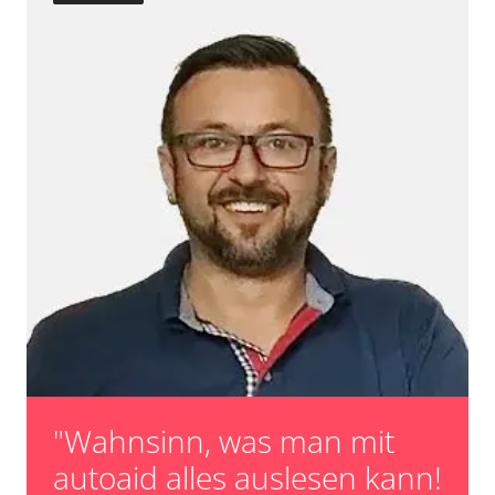
Reset nach Kupplungswechsel
Telefon-/Notruf-System
Servicerückstellung
Türsteuergerät vorne links
Steuergerät zurücksetzen
Türsteuergerät vorne rechts
Turbolader Adaptionswerte zurücksetzen
Untere Bedieneinheit
Zurücksetzen der AGR Adaptionswerte
Wischersteuerung
Verfügbarkeit abhängig von Modell, Motorisierung, Ausstattung
Zentralelektronik
und Konfiguration
Verfügbarkeit abhängig von Modell, Motorisierung, Ausstattung
und Konfiguration
"Wahnsinn, was man mit
autoaid alles auslesen kann!