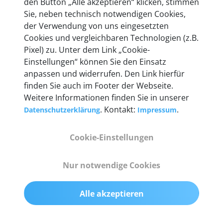
den Button „Alle akzeptieren“ klicken, stimmen
Unternehmen.
Sie, neben technisch notwendigen Cookies,
der Verwendung von uns eingesetzten
Cookies und vergleichbaren Technologien (z.B.
Pixel) zu. Unter dem Link „Cookie-
Einstellungen“ können Sie den Einsatz
Technische Details &
anpassen und widerrufen. Den Link hierfür
Lieferumfang
finden Sie auch im Footer der Webseite.
Weitere Informationen finden Sie in unserer
. Kontakt:
.
Datenschutzerklärung
Impressum
Abmessungen
Cookie-Einstellungen
55 mm x 25 mm x 12 mm
Nur notwendige Cookies
Gewicht
200 g
Alle akzeptieren
OBD2-Pins