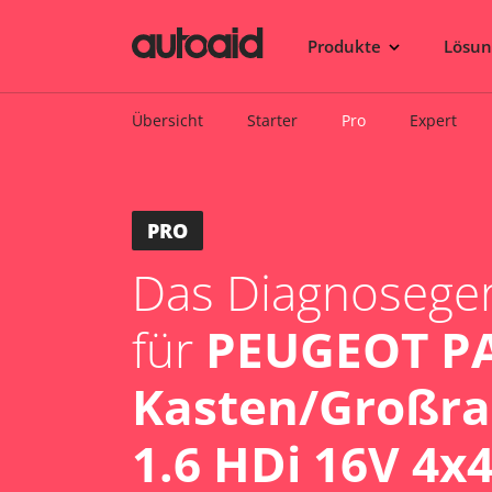
Produkte
Lösu
Übersicht
Starter
Pro
Expert
PRO
Das Diagnosegerä
für
PEUGEOT P
Kasten/Großr
1.6 HDi 16V 4x