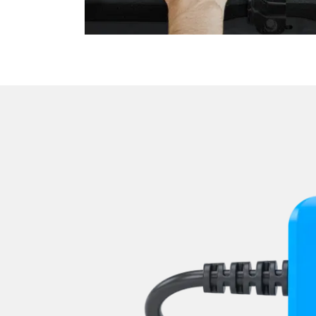
Sitzelektronik Fahrer
Soudsystemverstärker
Soundsystem
Sprachsteuerung
Start Authentifikation
Telefon-/Notruf-System
Türsteuergerät vorne links
Türsteuergerät vorne rech
Untere Bedieneinheit
Wischersteuerung
Zentralelektronik