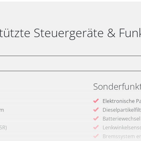
tützte Steuergeräte & Fun
Sonderfunk
Elektronische P
em
Dieselpartikelfi
Batteriewechsel
SR)
Lenkwinkelsenso
Bremssystem en