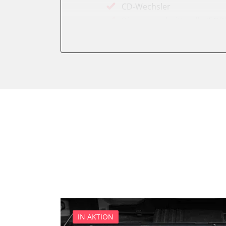
CD-Wechsler
Diagnoseschnittstelle (EOB
Diebstahlwarnanlage
Diesel Additiv-System
Einparkhilfe
Fahrzeug Stabilitätskontrol
Fernlichtassistent
Feststellbremse (EPB / SBC)
Getriebesteuerung
Gurtkontrollleuchten
Informationsanzeige
Informationsanzeige Armat
Informationsanzeige vorne
Karosseriesteuerung
Klimaanlage
IN AKTION
Kombiinstrument