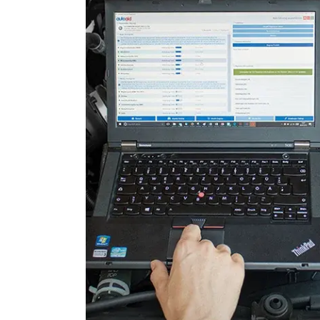
Lenksäuleneinheit
Lichtsteuerung
Lichtsteuerung links
Lichtsteuerung rechts
Motorsteuerung (EMS)
Motorsteuerung 2 (EMS)
Motorsteuerung 3 (EMS)
Multifunktionslenkrad
Radio
Regen-/Lichtsensor
Reifendruckkontrolle (RDK)
Schlüssellose Fernbedienu
Seitenairbag vorne links
Seitenairbag vorne rechts
Servolenkung
Sitzelektronik Beifahrer