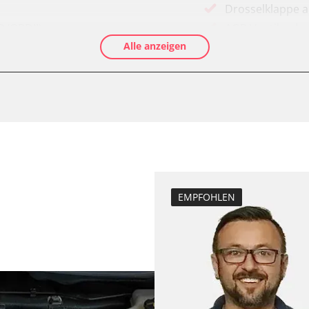
Drosselklappe 
D/OBDII)
AGR Ventil anle
Alle anzeigen
Luftmassenmess
Kraftstofftank e
Elektronische P
le (VSC)
Ölservicerückst
Abblendgeschwi
Anpassungspara
Bremsdrucksens
Dieselpartikelfil
EMPFOHLEN
Dieselpartikelfi
urenbrett
Differenzdruck 
 (FDIM)
Elektronische P
ESP test
Grundeinstellu
Hochdruckpumpe 