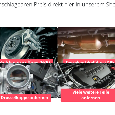
schlagbaren Preis direkt hier in unserem Sh
Parkbremse öffnen (EPB)
Dieselpartikelfilter (DPF
Viele weitere Teile
Drosselkappe anlernen
anlernen