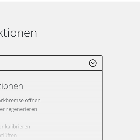
ktionen
tionen
arkbremse öffnen
lter regenerieren
r kalibrieren
tlüften