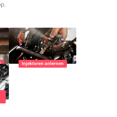
op.
)
Injektoren anlernen