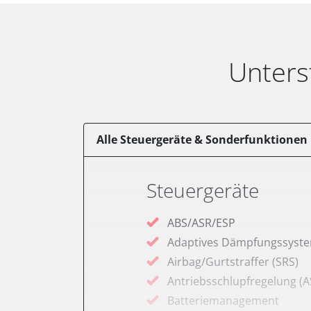
Unters
Alle Steuergeräte & Sonderfunktionen
Steuergeräte
ABS/ASR/ESP
Adaptives Dämpfungssyst
Airbag/Gurtstraffer (SRS)
Antriebsschlupfregelung (A
Batteriemanagement