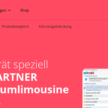
ngen
Shop
Produktvergleich
Fahrzeugabdeckung
t speziell
ARTNER
aumlimousine
4