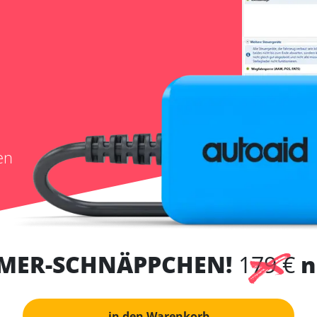
en
MER-SCHNÄPPCHEN!
179 €
n
in den Warenkorb