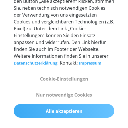
den Button „Alle akzeptieren“ klicken, stimmen
heute mehr als 60.000 Privatkunden und
Sie, neben technisch notwendigen Cookies,
Unternehmen.
der Verwendung von uns eingesetzten
Cookies und vergleichbaren Technologien (z.B.
Pixel) zu. Unter dem Link „Cookie-
Einstellungen“ können Sie den Einsatz
anpassen und widerrufen. Den Link hierfür
Technische Details &
finden Sie auch im Footer der Webseite.
Weitere Informationen finden Sie in unserer
Lieferumfang
. Kontakt:
.
Datenschutzerklärung
Impressum
Cookie-Einstellungen
Abmessungen
55 mm x 25 mm x 12 mm
Nur notwendige Cookies
Gewicht
Alle akzeptieren
200 g