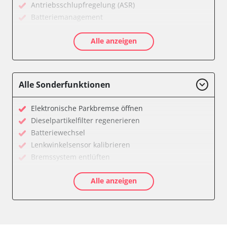
Antriebsschlupfregelung (ASR)
Batteriemanagement
CD-Wechsler
Alle anzeigen
Diagnoseschnittstelle (EOBD/OBDII)
Diebstahlwarnanlage
Diesel Additiv-System
Einparkhilfe
Alle Sonderfunktionen
Fahrzeug Stabilitätskontrolle (VSC)
Fernlichtassistent
Elektronische Parkbremse öffnen
Feststellbremse (EPB / SBC)
Dieselpartikelfilter regenerieren
Getriebesteuerung
Batteriewechsel
Gurtkontrollleuchten
Lenkwinkelsensor kalibrieren
Informationsanzeige
Bremssystem entlüften
Informationsanzeige Armaturenbrett
Drosselklappe anlernen
Informationsanzeige vorne (FDIM)
Alle anzeigen
AGR Ventil anlernen
Karosseriesteuerung
Luftmassenmesser anlernen
Klimaanlage
Kraftstofftank entleeren
Kombiinstrument
Elektronische Parkbremse kalibrieren
Lenksäuleneinheit