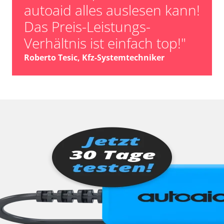
autoaid alles auslesen kann!
Das Preis-Leistungs-
Verhältnis ist einfach top!"
Roberto Tesic, Kfz-Systemtechniker