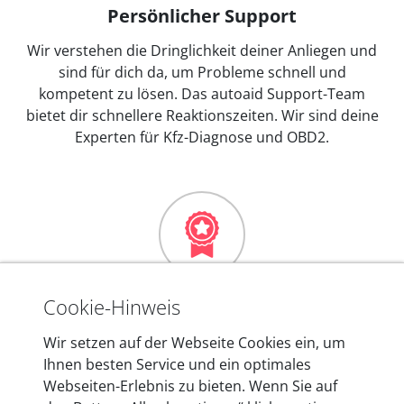
Persönlicher Support
Wir verstehen die Dringlichkeit deiner Anliegen und
sind für dich da, um Probleme schnell und
kompetent zu lösen. Das autoaid Support-Team
bietet dir schnellere Reaktionszeiten. Wir sind deine
Experten für Kfz-Diagnose und OBD2.
Mehr als 10 Jahre Erfahrung
Cookie-Hinweis
In den Kfz-Diagnosegeräten von autoaid stecken
Wir setzen auf der Webseite Cookies ein, um
mehr als 10 Jahre Erfahrung, und auch in Zukunft
Ihnen besten Service und ein optimales
entwickeln wir unsere Produkte am Standort in
Webseiten-Erlebnis zu bieten. Wenn Sie auf
Berlin laufend weiter. Auf diese Qualität vertrauen