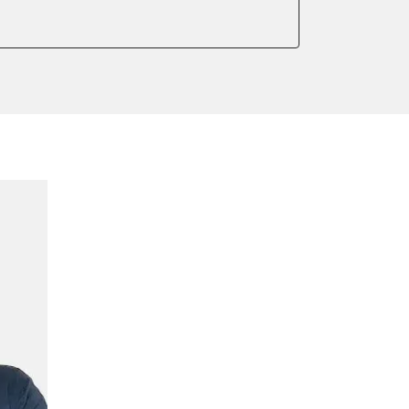
er anlernen
ntleeren
arkbremse kalibrieren
ellung
ndigkeit
meter zurücksetzen
or Nullpunkt-Kompensation
ter einstellen
lter wechseln
Sensor anlernen
arkbremse schließen
ng
Initialisierung
onswerte zurücksetzen
ellen