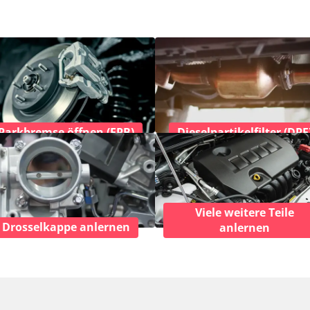
Parkbremse öffnen (EPB)
Dieselpartikelfilter (DPF
Viele weitere Teile
Drosselkappe anlernen
anlernen