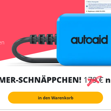
en
MER-SCHNÄPPCHEN!
179 €
n
in den Warenkorb