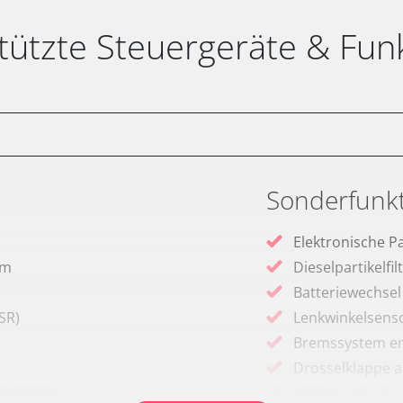
tützte Steuergeräte & Fun
Sonderfunk
Elektronische P
em
Dieselpartikelfi
Batteriewechsel
SR)
Lenkwinkelsenso
Bremssystem en
Drosselklappe 
D/OBDII)
AGR Ventil anle