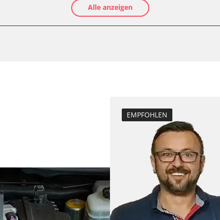
Alle anzeigen
Luftmassenmess
Kraftstofftank e
Elektronische P
le (VSC)
Ölservicerückst
Abblendgeschwi
Anpassungspara
Bremsdrucksens
Dieselpartikelfil
EMPFOHLEN
Dieselpartikelfi
urenbrett
Differenzdruck 
 (FDIM)
Elektronische P
ESP test
Grundeinstellu
Hochdruckpumpe 
Injektor Adapti
Injektoren einst