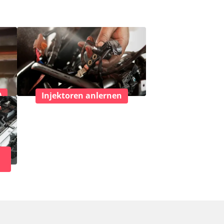
)
Injektoren anlernen