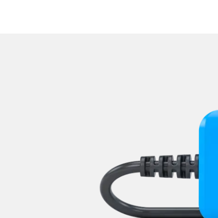
Soundsystem
Sprachsteuerung
Start Authentifikation
Telefon-/Notruf-System
Türsteuergerät vorne links
Türsteuergerät vorne rech
Untere Bedieneinheit
Wischersteuerung
Zentralelektronik