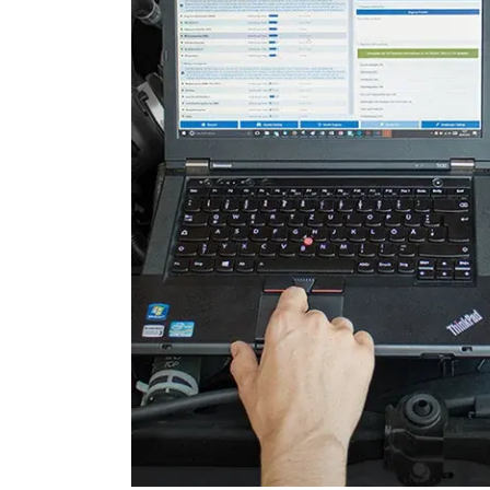
Lichtsteuerung links
Lichtsteuerung rechts
Motorsteuerung (EMS)
Motorsteuerung 2 (EMS)
Motorsteuerung 3 (EMS)
Multifunktionslenkrad
Radio
Regen-/Lichtsensor
Reifendruckkontrolle (RDK)
Schlüssellose Fernbedienu
Seitenairbag vorne links
Seitenairbag vorne rechts
Servolenkung
Sitzelektronik Beifahrer
Sitzelektronik Fahrer
Soudsystemverstärker