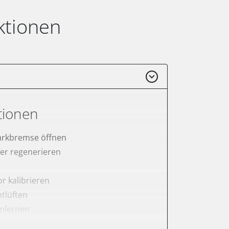
ktionen
tionen
arkbremse öffnen
lter regenerieren
r kalibrieren
tlüften
anlernen
rnen