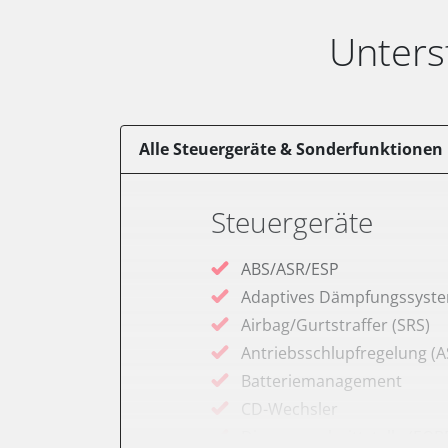
Unters
Alle Steuergeräte & Sonderfunktionen
Steuergeräte
ABS/ASR/ESP
Adaptives Dämpfungssyst
Airbag/Gurtstraffer (SRS)
Antriebsschlupfregelung (A
Batteriemanagement
CD-Wechsler
Diagnoseschnittstelle (EOB