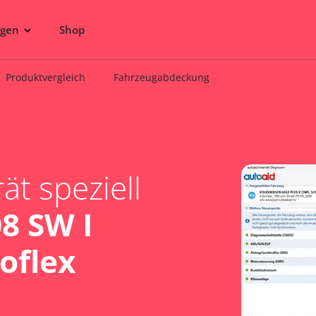
ngen
Shop
Produktvergleich
Fahrzeugabdeckung
t speziell
8 SW I
ioflex