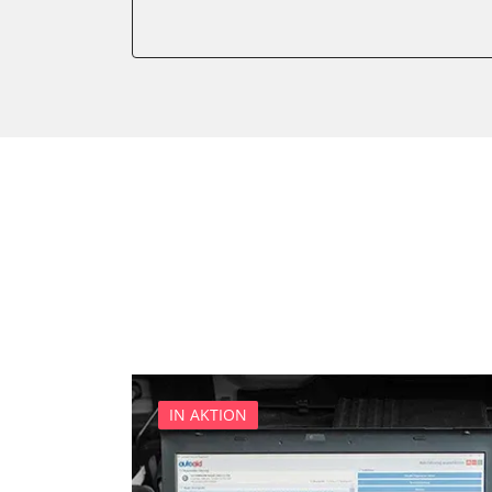
Diebstahlwarnanlage
Diesel Additiv-System
Einparkhilfe
Fahrzeug Stabilitätskontrol
Fernlichtassistent
Feststellbremse (EPB / SBC)
Getriebesteuerung
Gurtkontrollleuchten
Informationsanzeige
Informationsanzeige Armat
Informationsanzeige vorne
Karosseriesteuerung
Klimaanlage
IN AKTION
Kombiinstrument
Lenksäuleneinheit
Lichtsteuerung