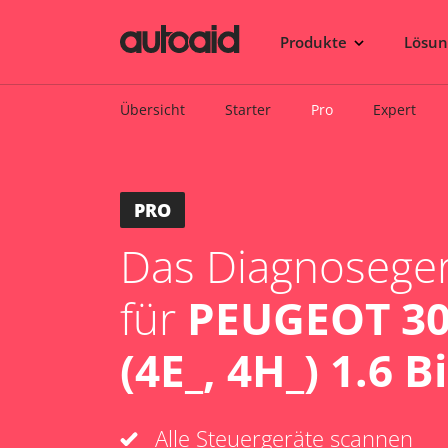
Produkte
Lösu
Übersicht
Starter
Pro
Expert
PRO
Das Diagnosegerä
für
PEUGEOT 30
(4E_, 4H_) 1.6 B
Alle Steuergeräte scannen