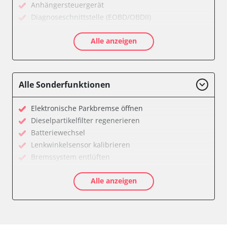
Anhängersteuergerät
Diagnoseschnittstelle (EOBD/OBDII)
Drehratensensor
Alle anzeigen
Einparkhilfe
Elektronisches Wählhebel-Modul (EWM)
Fahrwerk/Lenkung
Fernbedienung Heizung/Lüftung/Klimaanlage
Alle Sonderfunktionen
Fernlichtassistent
Feststellbremse (EPB / SBC)
Elektronische Parkbremse öffnen
Getriebesteuerung
Dieselpartikelfilter regenerieren
Heckklappe
Batteriewechsel
Heizung/Klima
Lenkwinkelsensor kalibrieren
Hinteres Differential
Bremssystem entlüften
Informationsanzeige
Drosselklappe anlernen
Klimaanlage
Alle anzeigen
AGR Ventil anlernen
Klimaautomatik
Luftmassenmesser anlernen
Kombiinstrument
Elektronische Parkbremse kalibrieren
Kraftstoffpumpe
Ölservicerückstellung
Lenkradwinkel-Sensor