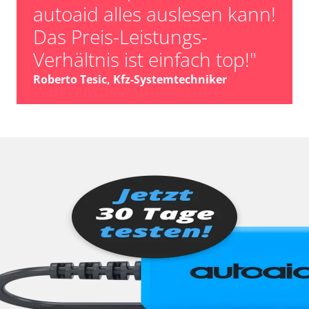
autoaid alles auslesen kann!
Das Preis-Leistungs-
Verhältnis ist einfach top!"
Roberto Tesic, Kfz-Systemtechniker