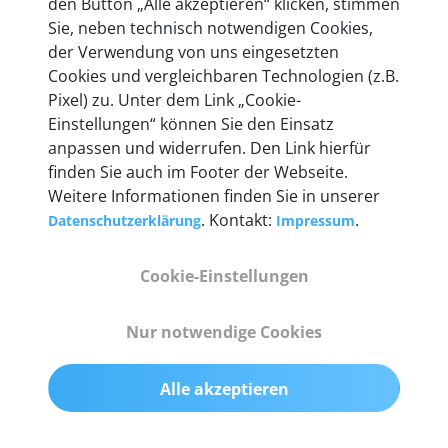
den Button „Alle akzeptieren“ klicken, stimmen
heute mehr als 60.000 Privatkunden und
Sie, neben technisch notwendigen Cookies,
Unternehmen.
der Verwendung von uns eingesetzten
Cookies und vergleichbaren Technologien (z.B.
Pixel) zu. Unter dem Link „Cookie-
Einstellungen“ können Sie den Einsatz
anpassen und widerrufen. Den Link hierfür
Technische Details &
finden Sie auch im Footer der Webseite.
Weitere Informationen finden Sie in unserer
Lieferumfang
. Kontakt:
.
Datenschutzerklärung
Impressum
Cookie-Einstellungen
Abmessungen
55 mm x 25 mm x 12 mm
Nur notwendige Cookies
Gewicht
Alle akzeptieren
200 g