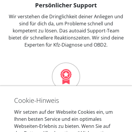
Persönlicher Support
Wir verstehen die Dringlichkeit deiner Anliegen und
sind für dich da, um Probleme schnell und
kompetent zu lösen. Das autoaid Support-Team
bietet dir schnellere Reaktionszeiten. Wir sind deine
Experten für Kfz-Diagnose und OBD2.
Mehr als 10 Jahre Erfahrung
Cookie-Hinweis
In den Kfz-Diagnosegeräten von autoaid stecken
Wir setzen auf der Webseite Cookies ein, um
mehr als 10 Jahre Erfahrung, und auch in Zukunft
Ihnen besten Service und ein optimales
entwickeln wir unsere Produkte am Standort in
Webseiten-Erlebnis zu bieten. Wenn Sie auf
Berlin laufend weiter. Auf diese Qualität vertrauen