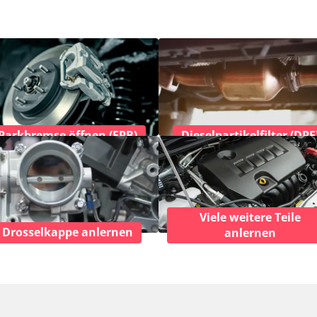
Parkbremse öffnen (EPB)
Dieselpartikelfilter (DPF
Viele weitere Teile
Drosselkappe anlernen
anlernen