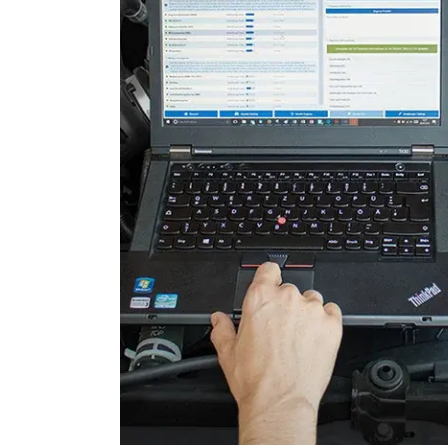
Leuchtweitenregulierung (
Motorsteuerung (EMS)
Motorsteuerung 2 (EMS)
Radio
Reifendruckkontrolle (RDK)
Schiebedach
Schlüssellose Fernbedienu
Servolenkung
Sitzheizung
Soundsystem
Telefon-/Notruf-System
Türsteuergerät vorne links
Türsteuergerät vorne rech
Unterhaltungseinheit oben
Verdecksteuerung
Wegfahrsperre