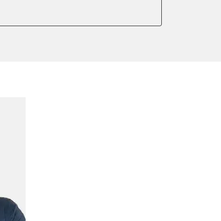
er anlernen
arkbremse kalibrieren
ellung
r Adaptionswerte
meter zurücksetzen
or Nullpunkt-Kompensation
ter einstellen
lter wechseln
Sensor anlernen
arkbremse schließen
der Parkbremse
ng
onswerte zurücksetzen
ellen