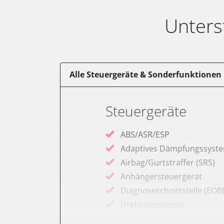
Unters
Alle Steuergeräte & Sonderfunktionen
Steuergeräte
ABS/ASR/ESP
Adaptives Dämpfungssyst
Airbag/Gurtstraffer (SRS)
Anhängersteuergerät
Diagnoseschnittstelle (EOB
Drehratensensor
Einparkhilfe