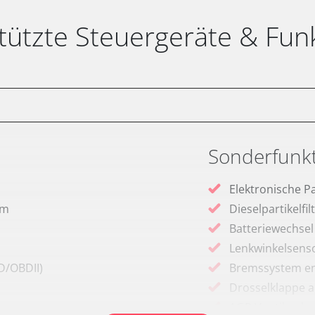
tützte Steuergeräte & Fun
Sonderfunk
Elektronische P
em
Dieselpartikelfi
Batteriewechsel
Lenkwinkelsenso
D/OBDII)
Bremssystem en
Drosselklappe 
AGR Ventil anle