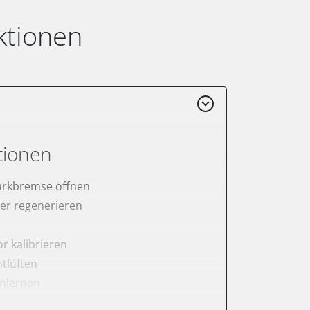
ktionen
tionen
arkbremse öffnen
lter regenerieren
r kalibrieren
tlüften
anlernen
rnen