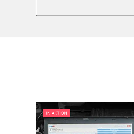
Elektronisches Wählhebel
Fahrwerk/Lenkung
Fernbedienung Heizung/Lü
Fernlichtassistent
Feststellbremse (EPB / SBC)
Getriebesteuerung
Heckklappe
Heizung/Klima
Hinteres Differential
Informationsanzeige
Klimaanlage
Klimaautomatik
Kombiinstrument
IN AKTION
Kraftstoffpumpe
Lenkradwinkel-Sensor
Lenksäuleneinheit