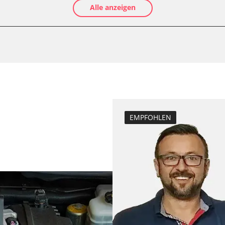
Alle anzeigen
-Modul (EWM)
Luftmassenmess
Elektronische P
ftung/Klimaanlage
Ölservicerückst
Abgastemperatu
zurücksetzen
Anpassungspara
Bremsdrucksens
Dieselpartikelfil
EMPFOHLEN
Dieselpartikelfi
Differenzdruck 
Elektronische P
ESP test
Funktionstest 
Grundeinstellu
Injektor Adapti
Injektoren einst