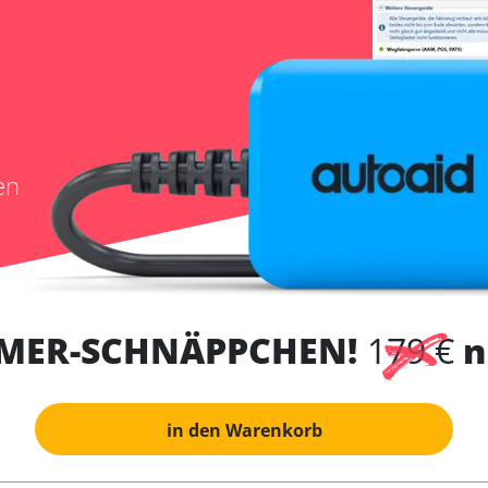
en
MER-SCHNÄPPCHEN!
179 €
n
in den Warenkorb