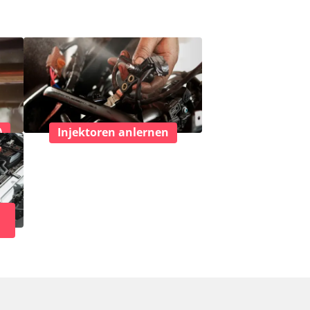
)
Injektoren anlernen