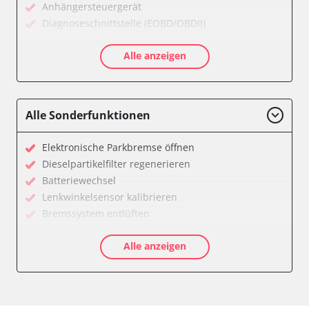
Anhängersteuergerät
Diagnoseschnittstelle (EOBD/OBDII)
Drehratensensor
Alle anzeigen
Einparkhilfe
Elektronisches Wählhebel-Modul (EWM)
Fahrwerk/Lenkung
Fernbedienung Heizung/Lüftung/Klimaanlage
Alle Sonderfunktionen
Fernlichtassistent
Feststellbremse (EPB / SBC)
Elektronische Parkbremse öffnen
Getriebesteuerung
Dieselpartikelfilter regenerieren
Heckklappe
Batteriewechsel
Heizung/Klima
Lenkwinkelsensor kalibrieren
Hinteres Differential
Bremssystem entlüften
Informationsanzeige
Drosselklappe anlernen
Klimaanlage
Alle anzeigen
AGR Ventil anlernen
Klimaautomatik
Luftmassenmesser anlernen
Kombiinstrument
Elektronische Parkbremse kalibrieren
Kraftstoffpumpe
Ölservicerückstellung
Lenkradwinkel-Sensor