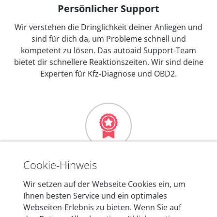
Persönlicher Support
Wir verstehen die Dringlichkeit deiner Anliegen und
sind für dich da, um Probleme schnell und
kompetent zu lösen. Das autoaid Support-Team
bietet dir schnellere Reaktionszeiten. Wir sind deine
Experten für Kfz-Diagnose und OBD2.
Mehr als 10 Jahre Erfahrung
Cookie-Hinweis
In den Kfz-Diagnosegeräten von autoaid stecken
Wir setzen auf der Webseite Cookies ein, um
mehr als 10 Jahre Erfahrung, und auch in Zukunft
Ihnen besten Service und ein optimales
entwickeln wir unsere Produkte am Standort in
Webseiten-Erlebnis zu bieten. Wenn Sie auf
Berlin laufend weiter. Auf diese Qualität vertrauen