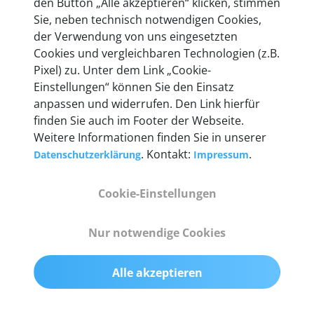
den Button „Alle akzeptieren“ klicken, stimmen
heute mehr als 60.000 Privatkunden und
Sie, neben technisch notwendigen Cookies,
Unternehmen.
der Verwendung von uns eingesetzten
Cookies und vergleichbaren Technologien (z.B.
Pixel) zu. Unter dem Link „Cookie-
Einstellungen“ können Sie den Einsatz
anpassen und widerrufen. Den Link hierfür
Technische Details &
finden Sie auch im Footer der Webseite.
Weitere Informationen finden Sie in unserer
Lieferumfang
. Kontakt:
.
Datenschutzerklärung
Impressum
Cookie-Einstellungen
Abmessungen
55 mm x 25 mm x 12 mm
Nur notwendige Cookies
Gewicht
Alle akzeptieren
200 g