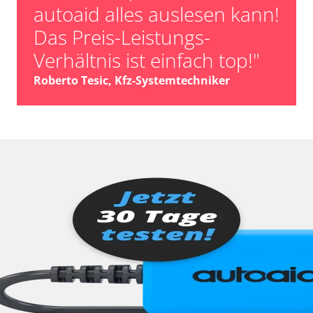
autoaid alles auslesen kann!
Das Preis-Leistungs-
Verhältnis ist einfach top!"
Roberto Tesic, Kfz-Systemtechniker