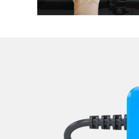
Verdecksteuerung
Wegfahrsperre
Zentralelektronik
Zentralelektronik 2
Zentralelektronik hinten
Zentralelektronik unten
Zentralelektronik vorne Bei