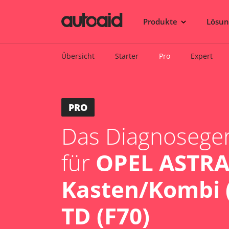
Produkte
Lösu
Übersicht
Starter
Pro
Expert
PRO
Das Diagnosegerä
für
OPEL ASTRA
Kasten/Kombi (
TD (F70)