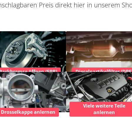
schlagbaren Preis direkt hier in unserem Sh
Parkbremse öffnen (EPB)
Dieselpartikelfilter (DPF
Viele weitere Teile
Drosselkappe anlernen
anlernen