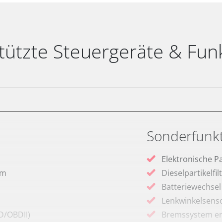
tützte Steuergeräte & Fun
Sonderfunk
Elektronische P
em
Dieselpartikelfi
Batteriewechsel
Lenkwinkelsenso
D/OBDII)
Bremssystem en