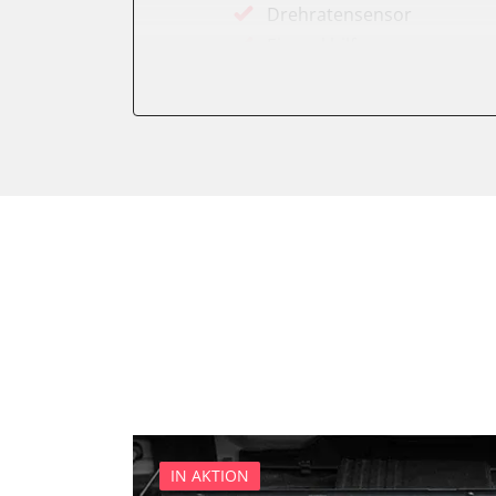
Drehratensensor
Einparkhilfe
Elektronisches Wählhebel
Fahrwerk/Lenkung
Fernbedienung Heizung/Lü
Fernlichtassistent
Feststellbremse (EPB / SBC)
Getriebesteuerung
Heckklappe
Heizung/Klima
Hinteres Differential
Informationsanzeige
Klimaanlage
Klimaautomatik
Kombiinstrument
IN AKTION
Kraftstoffpumpe