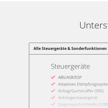
Unters
Alle Steuergeräte & Sonderfunktionen
Steuergeräte
ABS/ASR/ESP
Adaptives Dämpfungssyst
Airbag/Gurtstraffer (SRS)
Anhängersteuergerät
Diagnoseschnittstelle (EOB