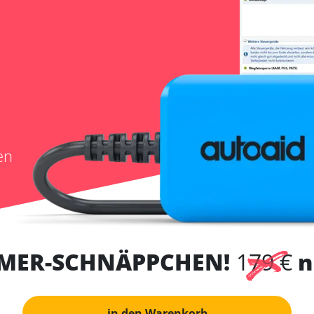
en
MER-SCHNÄPPCHEN!
179 €
n
in den Warenkorb