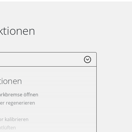
ktionen
tionen
arkbremse öffnen
lter regenerieren
r kalibrieren
tlüften