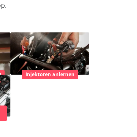
op.
)
Injektoren anlernen