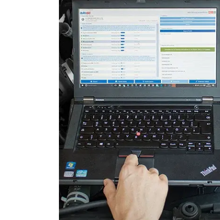
Lenkradwinkel-Sensor
Lenksäuleneinheit
Leuchtweitenregulierung (
Motorsteuerung (EMS)
Motorsteuerung 2 (EMS)
Radio
Reifendruckkontrolle (RDK)
Schiebedach
Schlüssellose Fernbedienu
Servolenkung
Sitzheizung
Soundsystem
Telefon-/Notruf-System
Türsteuergerät vorne links
Türsteuergerät vorne rech
Unterhaltungseinheit oben