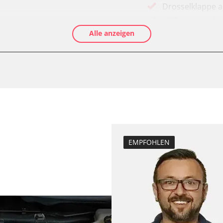
Drosselklappe 
AGR Ventil anle
Alle anzeigen
-Modul (EWM)
Luftmassenmess
Elektronische P
ftung/Klimaanlage
Ölservicerückst
Abgastemperatu
zurücksetzen
Anpassungspara
Bremsdrucksens
Dieselpartikelfil
EMPFOHLEN
Dieselpartikelfi
Differenzdruck 
Elektronische P
ESP test
Funktionstest 
Grundeinstellu