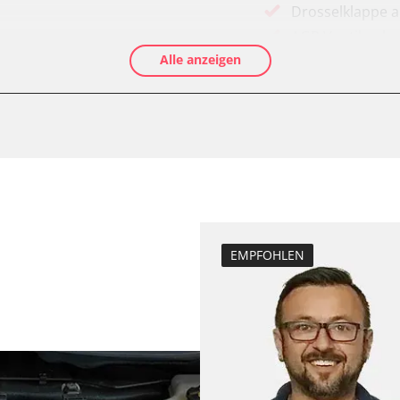
Drosselklappe 
AGR Ventil anle
Alle anzeigen
-Modul (EWM)
Luftmassenmess
Elektronische P
ftung/Klimaanlage
Ölservicerückst
Abgastemperatu
zurücksetzen
Anpassungspara
Bremsdrucksens
Dieselpartikelfil
EMPFOHLEN
Dieselpartikelfi
Differenzdruck 
Elektronische P
ESP test
Funktionstest 
Grundeinstellu