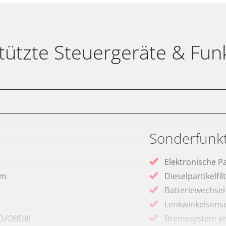
tützte Steuergeräte & Fun
Sonderfunk
Elektronische P
em
Dieselpartikelfi
Batteriewechsel
Lenkwinkelsenso
D/OBDII)
Bremssystem en