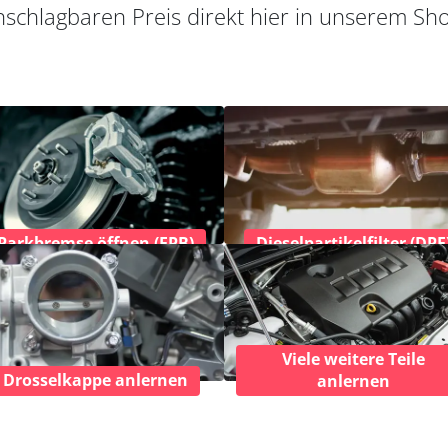
schlagbaren Preis direkt hier in unserem Sh
Parkbremse öffnen (EPB)
Dieselpartikelfilter (DPF
Viele weitere Teile
Drosselkappe anlernen
anlernen