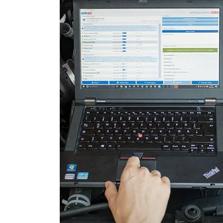
Lenkradwinkel-Sensor
Lenksäuleneinheit
Leuchtweitenregulierung (
Motorsteuerung (EMS)
Motorsteuerung 2 (EMS)
Radio
Reifendruckkontrolle (RDK)
Schiebedach
Schlüssellose Fernbedienu
Servolenkung
Sitzheizung
Soundsystem
Telefon-/Notruf-System
Türsteuergerät vorne links
Türsteuergerät vorne rech
Unterhaltungseinheit oben