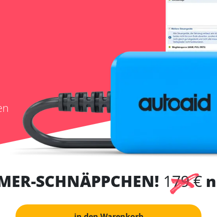
en
MER-SCHNÄPPCHEN!
179 €
n
in den Warenkorb