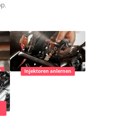
op.
)
Injektoren anlernen