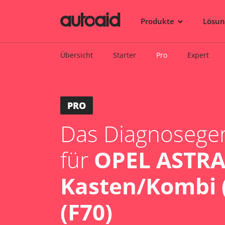
Produkte
Lösu
Übersicht
Starter
Pro
Expert
PRO
Das Diagnosegerä
für
OPEL ASTRA
Kasten/Kombi (
(F70)