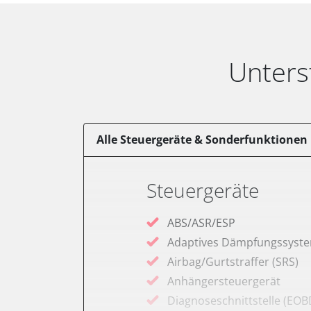
Unters
Alle Steuergeräte & Sonderfunktionen
Steuergeräte
ABS/ASR/ESP
Adaptives Dämpfungssyst
Airbag/Gurtstraffer (SRS)
Anhängersteuergerät
Diagnoseschnittstelle (EOB