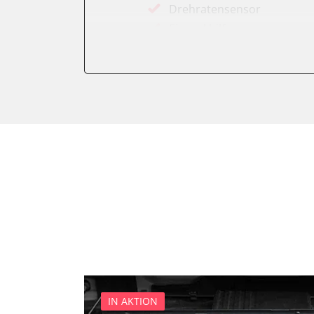
Drehratensensor
Einparkhilfe
Elektronisches Wählhebel
Fahrwerk/Lenkung
Fernbedienung Heizung/Lü
Fernlichtassistent
Feststellbremse (EPB / SBC)
Getriebesteuerung
Heckklappe
Heizung/Klima
Hinteres Differential
Informationsanzeige
Klimaanlage
Klimaautomatik
Kombiinstrument
IN AKTION
Kraftstoffpumpe