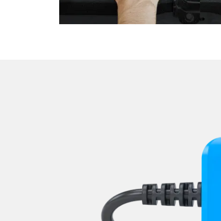
Verdecksteuerung
Wegfahrsperre
Zentralelektronik
Zentralelektronik 2
Zentralelektronik hinten
Zentralelektronik unten
Zentralelektronik vorne Bei