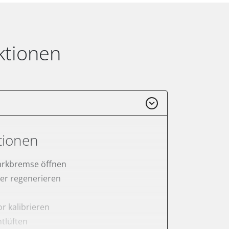
ktionen
tionen
arkbremse öffnen
lter regenerieren
r kalibrieren
tlüften