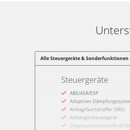
Unters
Alle Steuergeräte & Sonderfunktionen
Steuergeräte
ABS/ASR/ESP
Adaptives Dämpfungssyst
Airbag/Gurtstraffer (SRS)
Anhängersteuergerät
Diagnoseschnittstelle (EOB