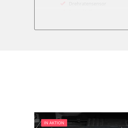
Drehratensensor
Einparkhilfe
Elektronisches Wählhebel
Fahrwerk/Lenkung
Fernbedienung Heizung/Lü
Fernlichtassistent
Feststellbremse (EPB / SBC)
Getriebesteuerung
Heckklappe
Heizung/Klima
Hinteres Differential
Informationsanzeige
Klimaanlage
Klimaautomatik
Kombiinstrument
IN AKTION
Kraftstoffpumpe