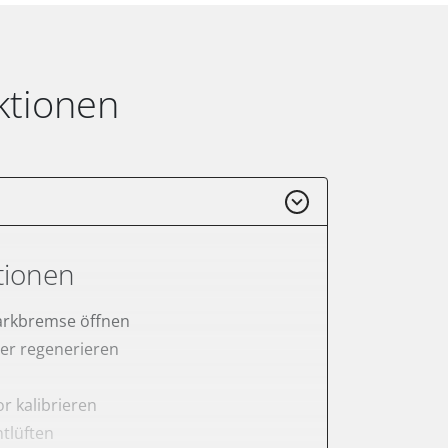
ktionen
tionen
arkbremse öffnen
lter regenerieren
r kalibrieren
tlüften