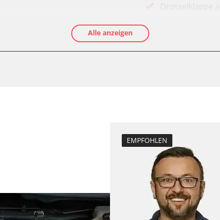
Drosselklappe 
AGR Ventil anle
Alle anzeigen
-Modul (EWM)
Luftmassenmess
Elektronische P
ftung/Klimaanlage
Ölservicerückst
Abgastemperatu
zurücksetzen
Anpassungspara
Bremsdrucksens
Dieselpartikelfil
EMPFOHLEN
Dieselpartikelfi
Differenzdruck 
Elektronische P
ESP test
Funktionstest 
Grundeinstellu