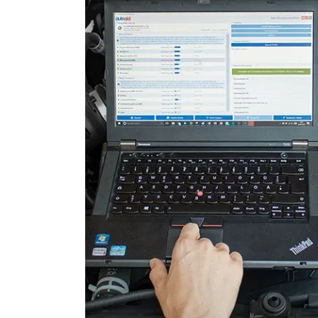
Lenkradwinkel-Sensor
Lenksäuleneinheit
Leuchtweitenregulierung (
Motorsteuerung (EMS)
Motorsteuerung 2 (EMS)
Radio
Reifendruckkontrolle (RDK)
Schiebedach
Schlüssellose Fernbedienu
Servolenkung
Sitzheizung
Soundsystem
Telefon-/Notruf-System
Türsteuergerät vorne links
Türsteuergerät vorne rech
Unterhaltungseinheit oben