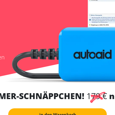
en
MER-SCHNÄPPCHEN!
179 €
n
in den Warenkorb