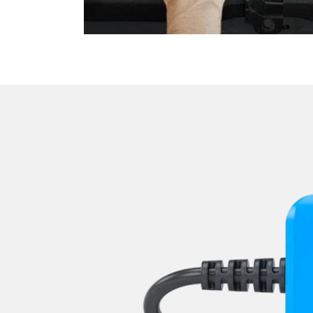
Verdecksteuerung
Wegfahrsperre
Zentralelektronik
Zentralelektronik 2
Zentralelektronik hinten
Zentralelektronik unten
Zentralelektronik vorne Bei