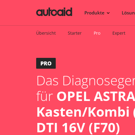
Produkte
Lösu
Übersicht
Starter
Pro
Expert
PRO
Das Diagnosegerä
für
OPEL ASTRA
Kasten/Kombi (
DTI 16V (F70)