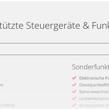
tützte Steuergeräte & Fun
Sonderfunk
Elektronische P
em
Dieselpartikelfi
Batteriewechsel
Lenkwinkelsenso
D/OBDII)
Bremssystem en