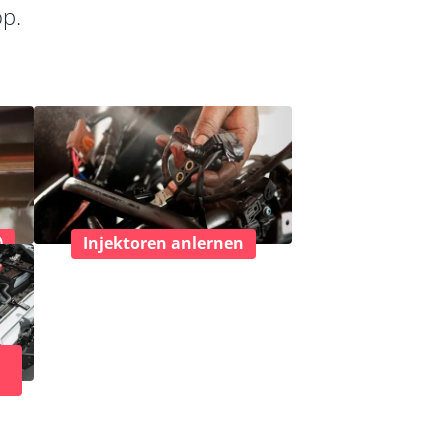
op.
)
Injektoren anlernen