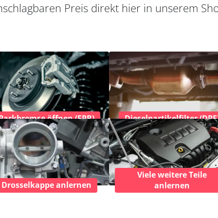
schlagbaren Preis direkt hier in unserem Sh
Parkbremse öffnen (EPB)
Dieselpartikelfilter (DPF
Viele weitere Teile
Drosselkappe anlernen
anlernen