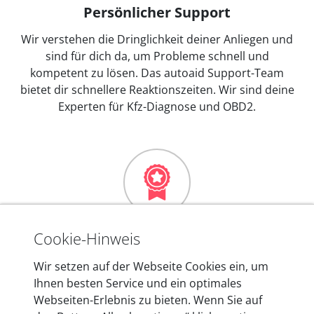
Persönlicher Support
Wir verstehen die Dringlichkeit deiner Anliegen und
sind für dich da, um Probleme schnell und
kompetent zu lösen. Das autoaid Support-Team
bietet dir schnellere Reaktionszeiten. Wir sind deine
Experten für Kfz-Diagnose und OBD2.
Mehr als 10 Jahre Erfahrung
Cookie-Hinweis
In den Kfz-Diagnosegeräten von autoaid stecken
Wir setzen auf der Webseite Cookies ein, um
mehr als 10 Jahre Erfahrung, und auch in Zukunft
Ihnen besten Service und ein optimales
entwickeln wir unsere Produkte am Standort in
Webseiten-Erlebnis zu bieten. Wenn Sie auf
Berlin laufend weiter. Auf diese Qualität vertrauen