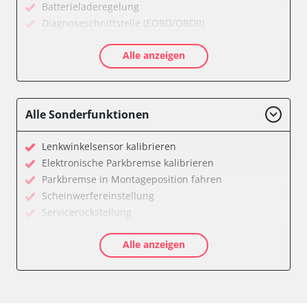
Batterieladeregelung
Diagnoseschnittstelle (EOBD/OBDII)
Elektrische Antriebe
Alle anzeigen
Elektronisches Wählhebel-Modul (EWM)
Getriebesteuerung
Heizung/Klima
Hochspannungsbatterie
Alle Sonderfunktionen
Informationsanzeige
Klimaanlage
Lenkwinkelsensor kalibrieren
Kombiinstrument
Elektronische Parkbremse kalibrieren
Lenkradwinkel-Sensor
Parkbremse in Montageposition fahren
Lichtsteuerung
Scheinwerfereinstellung
Motorsteuerung (EMS)
Servicerückstellung
Navigationssystem
Verfügbarkeit abhängig von Modell, Motorisierung, Ausstattung
Regen-/Lichtsensor
Alle anzeigen
und Konfiguration
Servolenkung
Soundsystem
Sprachsteuerung
Start Authentifikation