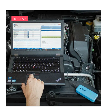
Start-Stopp-Automatik
Wegfahrsperre
Zentralelektronik
IN AKTION
Verfügbarkeit abhängig von Modell, Motorisierung, Ausstattung
und Konfiguration