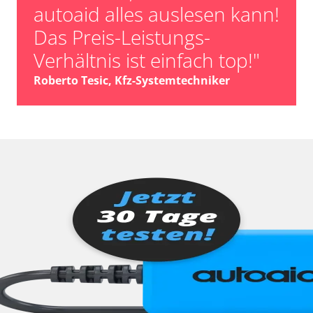
autoaid alles auslesen kann!
Das Preis-Leistungs-
Verhältnis ist einfach top!"
Roberto Tesic, Kfz-Systemtechniker