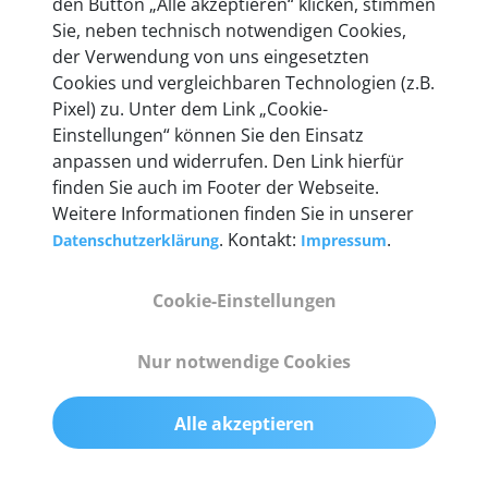
den Button „Alle akzeptieren“ klicken, stimmen
heute mehr als 60.000 Privatkunden und
Sie, neben technisch notwendigen Cookies,
Unternehmen.
der Verwendung von uns eingesetzten
Cookies und vergleichbaren Technologien (z.B.
Pixel) zu. Unter dem Link „Cookie-
Einstellungen“ können Sie den Einsatz
anpassen und widerrufen. Den Link hierfür
Technische Details &
finden Sie auch im Footer der Webseite.
Weitere Informationen finden Sie in unserer
Lieferumfang
. Kontakt:
.
Datenschutzerklärung
Impressum
Cookie-Einstellungen
Abmessungen
55 mm x 25 mm x 12 mm
Nur notwendige Cookies
Gewicht
Alle akzeptieren
200 g