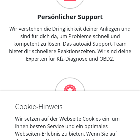
Persönlicher Support
Wir verstehen die Dringlichkeit deiner Anliegen und
sind für dich da, um Probleme schnell und
kompetent zu lösen. Das autoaid Support-Team
bietet dir schnellere Reaktionszeiten. Wir sind deine
Experten für Kfz-Diagnose und OBD2.
Cookie-Hinweis
Mehr als 10 Jahre Erfahrung
Wir setzen auf der Webseite Cookies ein, um
Ihnen besten Service und ein optimales
In den Kfz-Diagnosegeräten von autoaid stecken
Webseiten-Erlebnis zu bieten. Wenn Sie auf
mehr als 10 Jahre Erfahrung, und auch in Zukunft