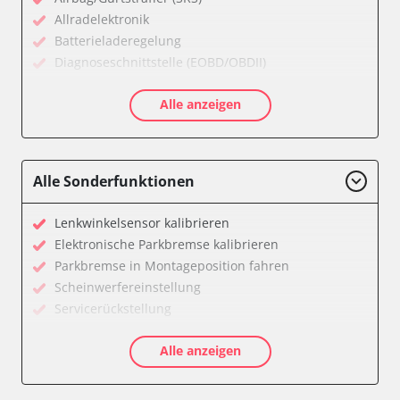
Allradelektronik
Batterieladeregelung
Diagnoseschnittstelle (EOBD/OBDII)
Elektrische Antriebe
Alle anzeigen
Elektronisches Wählhebel-Modul (EWM)
Getriebesteuerung
Heizung/Klima
Hochspannungsbatterie
Alle Sonderfunktionen
Informationsanzeige
Klimaanlage
Lenkwinkelsensor kalibrieren
Kombiinstrument
Elektronische Parkbremse kalibrieren
Lenkradwinkel-Sensor
Parkbremse in Montageposition fahren
Lichtsteuerung
Scheinwerfereinstellung
Motorsteuerung (EMS)
Servicerückstellung
Navigationssystem
Verfügbarkeit abhängig von Modell, Motorisierung, Ausstattung
Regen-/Lichtsensor
Alle anzeigen
und Konfiguration
Servolenkung
Soundsystem