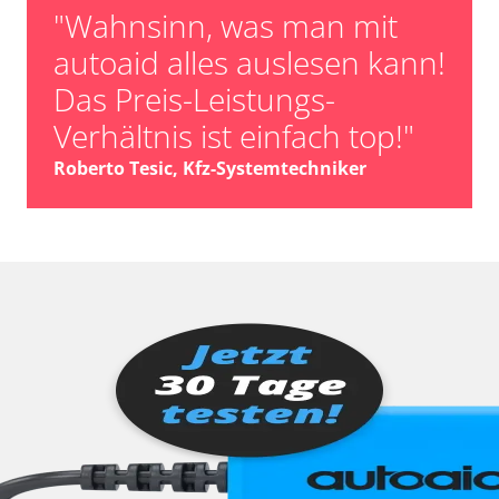
"Wahnsinn, was man mit
autoaid alles auslesen kann!
Das Preis-Leistungs-
Verhältnis ist einfach top!"
Roberto Tesic, Kfz-Systemtechniker