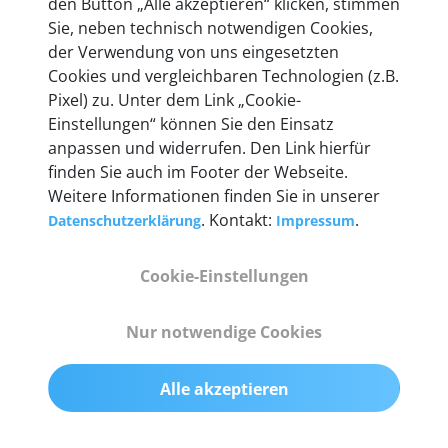
den Button „Alle akzeptieren“ klicken, stimmen
entwickeln wir unsere Produkte am Standort in
Sie, neben technisch notwendigen Cookies,
Berlin laufend weiter. Auf diese Qualität vertrauen
der Verwendung von uns eingesetzten
heute mehr als 60.000 Privatkunden und
Cookies und vergleichbaren Technologien (z.B.
Unternehmen.
Pixel) zu. Unter dem Link „Cookie-
Einstellungen“ können Sie den Einsatz
anpassen und widerrufen. Den Link hierfür
finden Sie auch im Footer der Webseite.
Weitere Informationen finden Sie in unserer
Technische Details &
. Kontakt:
.
Datenschutzerklärung
Impressum
Lieferumfang
Cookie-Einstellungen
Abmessungen
Nur notwendige Cookies
55 mm x 25 mm x 12 mm
Alle akzeptieren
Gewicht
200 g