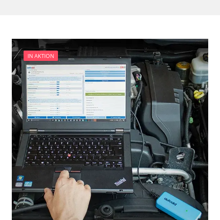
Sprachsteuerung
Start Authentifikation
Start-Stopp-Automatik
Wegfahrsperre
Zentralelektronik
IN AKTION
Verfügbarkeit abhängig von Modell, Motorisierung, Ausstattung
und Konfiguration